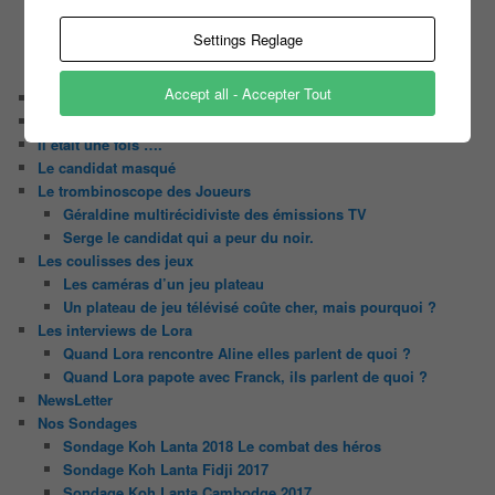
Les 12 coups de midi
Les Z’Amours
Settings Reglage
N’oubliez Pas Les Paroles
Tout le monde veut prendre sa place
Accept all - Accepter Tout
Chaine Youtube
Contact
Il était une fois ….
Le candidat masqué
Le trombinoscope des Joueurs
Géraldine multirécidiviste des émissions TV
Serge le candidat qui a peur du noir.
Les coulisses des jeux
Les caméras d’un jeu plateau
Un plateau de jeu télévisé coûte cher, mais pourquoi ?
Les interviews de Lora
Quand Lora rencontre Aline elles parlent de quoi ?
Quand Lora papote avec Franck, ils parlent de quoi ?
NewsLetter
Nos Sondages
Sondage Koh Lanta 2018 Le combat des héros
Sondage Koh Lanta Fidji 2017
Sondage Koh Lanta Cambodge 2017