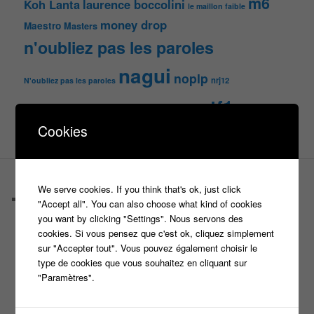
m6
Koh Lanta
laurence boccolini
le maillon faible
money drop
Maestro
Masters
n'oubliez pas les paroles
nagui
noplp
nrj12
N'oubliez pas les paroles
tf1
pékin express
Olivier Minne
révélation
TLMVPSP
Cookies
tournage
tv
W9
PAGES
We serve cookies. If you think that's ok, just click
Castings
"Accept all". You can also choose what kind of cookies
C’est quoi un casteur ?
you want by clicking "Settings". Nous servons des
C’est quoi un directeur de casting ?
cookies. Si vous pensez que c'est ok, cliquez simplement
Harry
sur "Accepter tout". Vous pouvez également choisir le
Motus
type de cookies que vous souhaitez en cliquant sur
Slam
"Paramètres".
C’est quoi un casting ?
Tous les castings