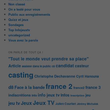
Non classé
On a testé pour vous
Public aux enregistrements
Quizz et jeux
Sondages
Top Infojeuxtv
uncategorized
Vous avez la parole
ON PARLE DE TOUT ÇA !
"Tout le monde veut prendre sa place"
candidat
Article
casteur
assister dans le public
c8
casting
Christophe Dechavanne
Cyril Hanouna
france 2
d8
Face à la bande
france 3
france2
info jeux tv
Infos
indiscrétions
jeu
info
Inscription
Jeux TV
Jeux
jeu tv
Julien Courbet
Jérémy Michalak