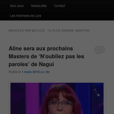
Quiz Jeux
NewsLetter
Contact
Les interviews de Lora
ARCHIVES PAR MOT-CLÉ :
16 PLUS GRANDS ‘MAESTRO’
Aline sera aux prochains
Masters de ‘N’oubliez pas les
paroles’ de Nagui
Publié le
1 mars 2018
par
titi