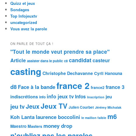
Quizz et jeux
Sondages
Top Infojeuxtv
uncategorized
Vous avez la parole
ON PARLE DE TOUT ÇA !
"Tout le monde veut prendre sa place"
candidat
Article
casteur
assister dans le public
c8
casting
Christophe Dechavanne
Cyril Hanouna
france 2
d8
Face à la bande
france 3
france2
info jeux tv
Infos
indiscrétions
jeu
info
Inscription
Jeux TV
Jeux
jeu tv
Julien Courbet
Jérémy Michalak
m6
Koh Lanta
laurence boccolini
le maillon faible
money drop
Maestro
Masters
n'oubliez pas les paroles