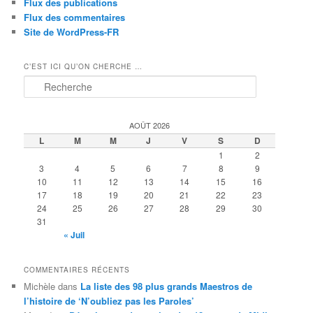
Flux des publications
website is
Flux des commentaires
used. Afin
Site de WordPress-FR
que nous
puissions
améliorer la
C’EST ICI QU’ON CHERCHE …
fonctionnalité
R
et la structure
e
du site Web,
c
en fonction
h
de la
AOÛT 2026
e
manière dont
L
M
M
J
V
S
D
r
le site Web
1
2
c
est utilisé.
3
4
5
6
7
8
9
h
10
11
12
13
14
15
16
e
17
18
19
20
21
22
23
24
25
26
27
28
29
30
Experience
31
In order for
« Juil
our website to
perform as
well as
COMMENTAIRES RÉCENTS
possible
Michèle
dans
La liste des 98 plus grands Maestros de
during your
l’histoire de ‘N’oubliez pas les Paroles’
visit. If you