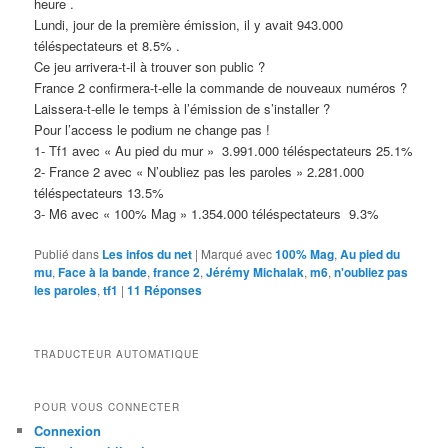
heure .
optional. They
Lundi, jour de la première émission, il y avait
943.000
are needed for
téléspectateurs et 8.5% .
the website to
function. Ces
Ce jeu arrivera-t-il à trouver son public ?
cookies ne
France 2 confirmera-t-elle la commande de nouveaux numéros ?
sont pas
Laissera-t-elle le temps à l’émission de s’installer ?
facultatifs. Ils
Pour l’access le podium ne change pas !
sont
1- Tf1 avec « Au pied du mur »
3.991.000 téléspectateurs 25.1%
nécessaires au
2- France 2 avec « N’oubliez pas les paroles »
2.281.000
fonctionnement
téléspectateurs 13.5%
du site Web.
3- M6 avec « 100% Mag »
1.354.000 téléspectateurs 9.3%
Publié dans
Les infos du net
|
Marqué avec
100% Mag
,
Au pied du
Statistics
mu
,
Face à la bande
,
france 2
,
Jérémy Michalak
,
m6
,
n'oubliez pas
Statistiques
les paroles
,
tf1
|
11
Réponses
In order for
us to improve
the website's
TRADUCTEUR AUTOMATIQUE
functionality
and
structure,
POUR VOUS CONNECTER
based on
Connexion
how the