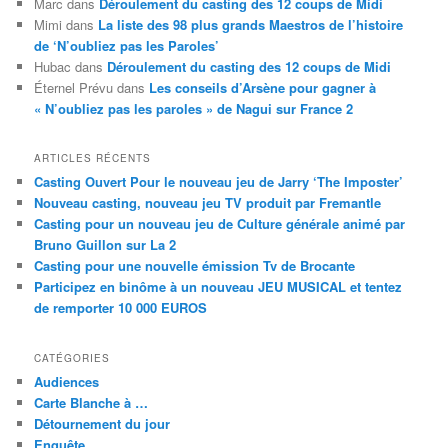
Marc
dans
Déroulement du casting des 12 coups de Midi
refuse these
Mimi
dans
La liste des 98 plus grands Maestros de l’histoire
cookies, some
de ‘N’oubliez pas les Paroles’
functionality
will disappear
Hubac
dans
Déroulement du casting des 12 coups de Midi
from the
Éternel Prévu
dans
Les conseils d’Arsène pour gagner à
website. Afin
« N’oubliez pas les paroles » de Nagui sur France 2
que notre site
Web
fonctionne au
ARTICLES RÉCENTS
mieux lors de
Casting Ouvert Pour le nouveau jeu de Jarry ‘The Imposter’
votre visite. Si
Nouveau casting, nouveau jeu TV produit par Fremantle
vous refusez
Casting pour un nouveau jeu de Culture générale animé par
ces cookies,
Bruno Guillon sur La 2
certaines
Casting pour une nouvelle émission Tv de Brocante
fonctionnalités
Participez en binôme à un nouveau JEU MUSICAL et tentez
disparaîtront
de remporter 10 000 EUROS
du site.
CATÉGORIES
Marketing
Audiences
By sharing
Carte Blanche à …
your interests
Détournement du jour
and behavior
Enquête