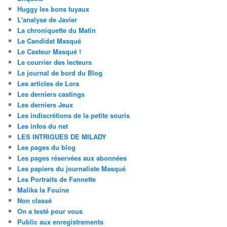
as you visit
Huggy les bons tuyaux
our site, you
L'analyse de Javier
increase the
La chroniquette du Matin
chance of
Le Candidat Masqué
seeing
Le Casteur Masqué !
personalized
Le courrier des lecteurs
content and
offers. En
Le journal de bord du Blog
partageant
Les articles de Lora
vos intérêts et
Les derniers castings
votre
Les derniers Jeux
comportement
Les indiscrétions de la petite souris
lorsque vous
Les infos du net
visitez notre
LES INTRIGUES DE MILADY
site, vous
Les pages du blog
augmentez les
Les pages réservées aux abonnées
chances de
voir du
Les papiers du journaliste Masqué
contenu et des
Les Portraits de Fannette
offres
Malika la Fouine
personnalisés.
Non classé
On a testé pour vous
Public aux enregistrements