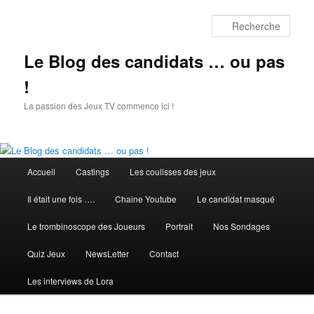
Aller
Aller
au
au
Rech
contenu
contenu
principal
secondaire
Le Blog des candidats … ou pas
!
La passion des Jeux TV commence ici !
Menu
Accueil
Castings
Les coulisses des jeux
principal
Il était une fois ….
Chaine Youtube
Le candidat masqué
Le trombinoscope des Joueurs
Portrait
Nos Sondages
Quiz Jeux
NewsLetter
Contact
Les interviews de Lora