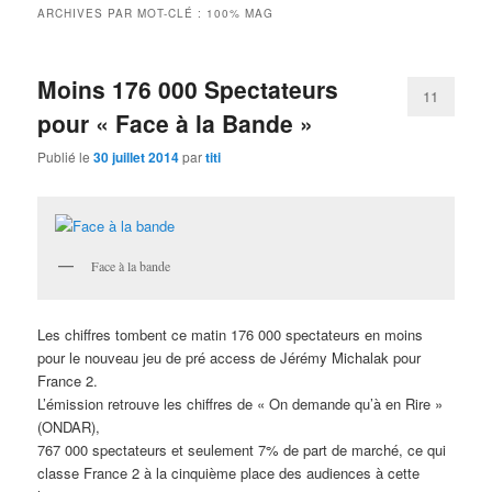
ARCHIVES PAR MOT-CLÉ :
100% MAG
Moins 176 000 Spectateurs
11
pour « Face à la Bande »
Publié le
30 juillet 2014
par
titi
Face à la bande
Les chiffres tombent ce matin 176 000 spectateurs en moins
pour le nouveau jeu de pré access de Jérémy Michalak pour
France 2.
L’émission retrouve les chiffres de « On demande qu’à en Rire »
Necessary -
(ONDAR),
Nécessaire
767 000 spectateurs et seulement 7% de part de marché, ce qui
These cookies
classe France 2 à la cinquième place des audiences à cette
are not