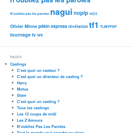
nagui
noplp
nrj12
N'oubliez pas les paroles
tf1
pékin express
Olivier Minne
révélation
TLMVPSP
tournage
tv
W9
PAGES
Castings
C’est quoi un casteur ?
C’est quoi un directeur de casting ?
Harry
Motus
Slam
C’est quoi un casting ?
Tous les castings
Les 12 coups de midi
Les Z’Amours
N’oubliez Pas Les Paroles
Tout le monde veut prendre sa place