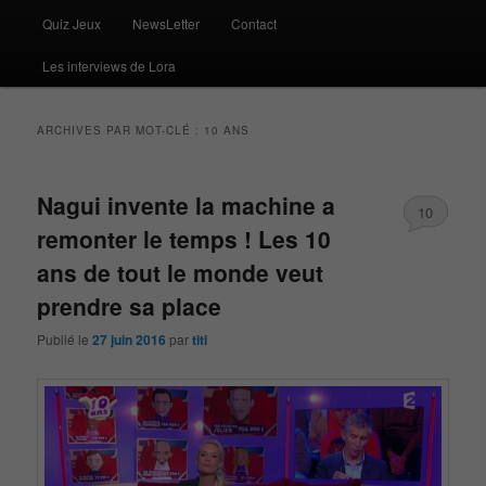
Quiz Jeux
NewsLetter
Contact
Les interviews de Lora
ARCHIVES PAR MOT-CLÉ :
10 ANS
Nagui invente la machine a
10
remonter le temps ! Les 10
ans de tout le monde veut
prendre sa place
Publié le
27 juin 2016
par
titi