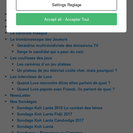
N’oubliez Pas Les Paroles
Settings Reglage
Tout le monde veut prendre sa place
Chaine Youtube
Accept all - Accepter Tout
Contact
Il était une fois ….
Le candidat masqué
Le trombinoscope des Joueurs
Géraldine multirécidiviste des émissions TV
Serge le candidat qui a peur du noir.
Les coulisses des jeux
Les caméras d’un jeu plateau
Un plateau de jeu télévisé coûte cher, mais pourquoi ?
Les interviews de Lora
Quand Lora rencontre Aline elles parlent de quoi ?
Quand Lora papote avec Franck, ils parlent de quoi ?
NewsLetter
Nos Sondages
Sondage Koh Lanta 2018 Le combat des héros
Sondage Koh Lanta Fidji 2017
Sondage Koh Lanta Cambodge 2017
Sondage Koh Lanta
Sondages « Bienvenue au Camping »