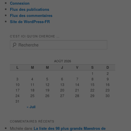
Connexion
Flux des publications
Flux des commentaires
Site de WordPress-FR
C’EST ICI QU’ON CHERCHE …
R
e
c
h
AOÛT 2026
e
L
M
M
J
V
S
D
r
1
2
c
3
4
5
6
7
8
9
h
10
11
12
13
14
15
16
e
17
18
19
20
21
22
23
24
25
26
27
28
29
30
31
« Juil
COMMENTAIRES RÉCENTS
Michèle
dans
La liste des 98 plus grands Maestros de