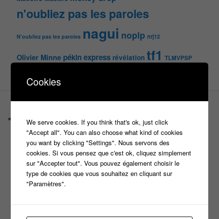
n'oubliez pas les paroles
nagui
noplp
nrj12
N'oubliez pas les paroles
tf1
pékin express
Olivier Minne
révélation
TLMVPSP
tournage
tv
W9
Cookies
PAGES
Castings
We serve cookies. If you think that's ok, just click
C’est quoi un casteur ?
"Accept all". You can also choose what kind of cookies
C’est quoi un directeur de casting ?
you want by clicking "Settings". Nous servons des
Harry
cookies. Si vous pensez que c'est ok, cliquez simplement
Motus
sur "Accepter tout". Vous pouvez également choisir le
Slam
type de cookies que vous souhaitez en cliquant sur
C’est quoi un casting ?
"Paramètres".
Tous les castings
Les 12 coups de midi
Les Z’Amours