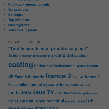
Public aux enregistrements
Quizz et jeux
Sondages
Top Infojeuxtv
uncategorized
Vous avez la parole
ON PARLE DE TOUT ÇA !
"Tout le monde veut prendre sa place"
candidat
Article
casteur
assister dans le public
c8
casting
Christophe Dechavanne
Cyril Hanouna
france 2
d8
Face à la bande
france 3
france2
info jeux tv
Infos
indiscrétions
jeu
info
Inscription
Jeux TV
Jeux
jeu tv
Julien Courbet
Jérémy Michalak
m6
Koh Lanta
laurence boccolini
le maillon faible
money drop
Maestro
Masters