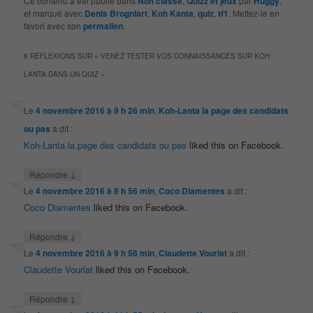
Ce contenu a été publié dans
Non classé
,
Quizz et jeux
par
Huggy
,
et marqué avec
Denis Brogniart
,
Koh Kanta
,
quiz
,
tf1
. Mettez-le en
favori avec son
permalien
.
8 RÉFLEXIONS SUR «
VENEZ TESTER VOS CONNAISSANCES SUR KOH
LANTA DANS UN QUIZ
»
Le
4 novembre 2016 à 9 h 26 min
,
Koh-Lanta la page des candidats
ou pas
a dit :
Koh-Lanta la page des candidats ou pas
liked this on Facebook.
↓
Répondre
Le
4 novembre 2016 à 9 h 56 min
,
Coco Diamentes
a dit :
Coco Diamentes
liked this on Facebook.
↓
Répondre
Le
4 novembre 2016 à 9 h 56 min
,
Claudette Vourlat
a dit :
Claudette Vourlat
liked this on Facebook.
↓
Répondre