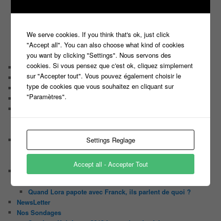
C’est quoi un casting ?
Tous les castings
Les 12 coups de midi
We serve cookies. If you think that's ok, just click
Les Z’Amours
"Accept all". You can also choose what kind of cookies
N’oubliez Pas Les Paroles
you want by clicking "Settings". Nous servons des
Tout le monde veut prendre sa place
cookies. Si vous pensez que c'est ok, cliquez simplement
Chaine Youtube
sur "Accepter tout". Vous pouvez également choisir le
Contact
type de cookies que vous souhaitez en cliquant sur
Il était une fois ….
"Paramètres".
Le candidat masqué
Le trombinoscope des Joueurs
Géraldine multirécidiviste des émissions TV
Serge le candidat qui a peur du noir.
Settings Reglage
Les coulisses des jeux
Les caméras d’un jeu plateau
Un plateau de jeu télévisé coûte cher, mais pourquoi ?
Accept all - Accepter Tout
Les interviews de Lora
Quand Lora rencontre Aline elles parlent de quoi ?
Quand Lora papote avec Franck, ils parlent de quoi ?
NewsLetter
Nos Sondages