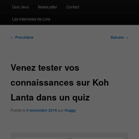
Quiz Jeux
NewsLetter
Contact
Les interviews de Lora
Navigation
←
Précédent
Suivant
→
des
articles
Venez tester vos
connaissances sur Koh
Lanta dans un quiz
Publié le
4 novembre 2016
par
Huggy