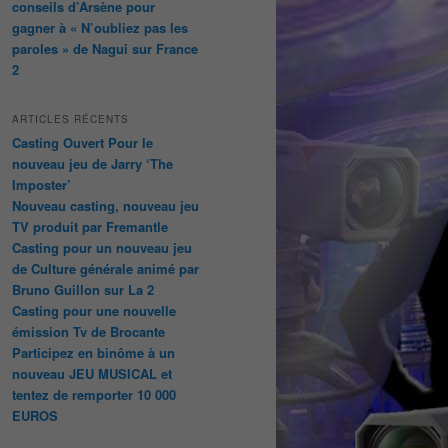
conseils d’Arsène pour
gagner à « N’oubliez pas les
paroles » de Nagui sur France
2
ARTICLES RÉCENTS
Casting Ouvert Pour le
nouveau jeu de Jarry ‘The
Imposter’
Nouveau casting, nouveau jeu
TV produit par Fremantle
Casting pour un nouveau jeu
de Culture générale animé par
Bruno Guillon sur La 2
Casting pour une nouvelle
émission Tv de Brocante
Participez en binôme à un
nouveau JEU MUSICAL et
tentez de remporter 10 000
EUROS