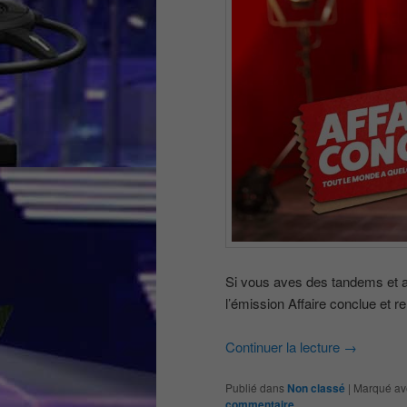
Si vous aves des tandems et au
l’émission Affaire conclue et r
Continuer la lecture
→
Publié dans
Non classé
|
Marqué av
commentaire