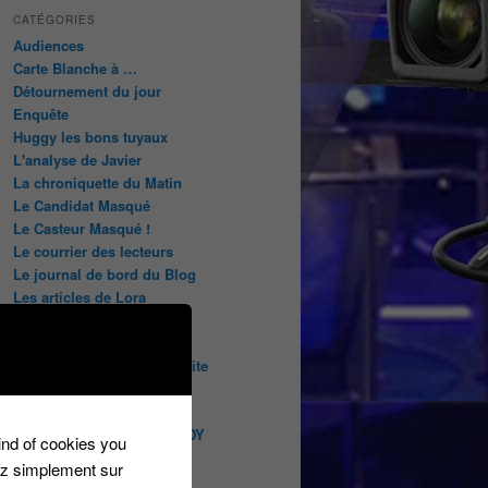
CATÉGORIES
Audiences
Carte Blanche à …
Détournement du jour
Enquête
Huggy les bons tuyaux
L'analyse de Javier
La chroniquette du Matin
Le Candidat Masqué
Le Casteur Masqué !
Le courrier des lecteurs
Le journal de bord du Blog
Les articles de Lora
Les derniers castings
Les derniers Jeux
Les indiscrétions de la petite
souris
Les infos du net
LES INTRIGUES DE MILADY
kind of cookies you
Les pages du blog
ez simplement sur
Les pages réservées aux