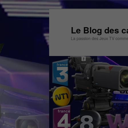
Aller
Aller
au
au
contenu
contenu
Le Blog des c
principal
secondaire
La passion des Jeux TV commen