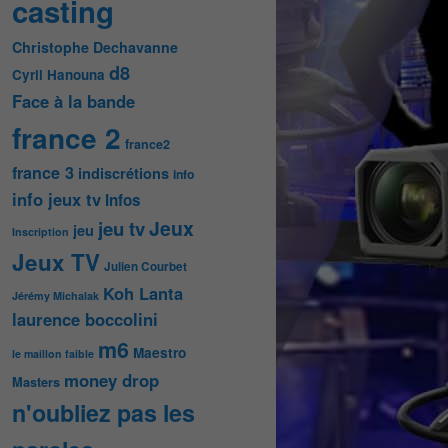
casting
Christophe Dechavanne
d8
Cyril Hanouna
Face à la bande
france 2
france2
france 3
indiscrétions
info
info jeux tv
Infos
Jeux
jeu tv
jeu
Inscription
Jeux TV
Julien Courbet
Koh Lanta
Jérémy Michalak
laurence boccolini
m6
Maestro
le maillon faible
money drop
Masters
n'oubliez pas les