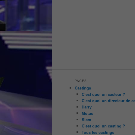
PAGES
Castings
C’est quoi un casteur ?
C’est quoi un directeur de c
Harry
Motus
Slam
C’est quoi un casting ?
Tous les castings