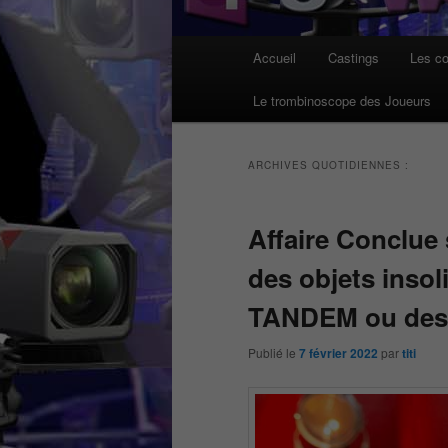
Menu
Accueil
Castings
Les co
principal
Le trombinoscope des Joueurs
ARCHIVES QUOTIDIENNES :
Affaire Conclue 
des objets inso
TANDEM ou des
Publié le
7 février 2022
par
titi