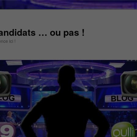
andidats … ou pas !
ce ici !