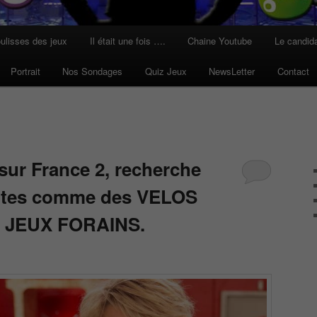
ulisses des jeux
Il était une fois ….
Chaine Youtube
Le candid
Portrait
Nos Sondages
Quiz Jeux
NewsLetter
Contact
sur France 2, recherche
lites comme des VELOS
 JEUX FORAINS.