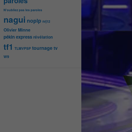
paroles
N'oubliez pas les paroles
nagui
noplp
nrj12
Olivier Minne
pékin express
révélation
tf1
tournage
tv
TLMVPSP
W9