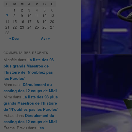
e
L
M
M
J
V
S
D
r
1
2
3
4
5
6
c
7
8
9
10
11
12
13
h
14
15
16
17
18
19
20
e
21
22
23
24
25
26
27
28
« Déc
Avr »
COMMENTAIRES RÉCENTS
Michèle
dans
La liste des 98
plus grands Maestros de
l’histoire de ‘N’oubliez pas
les Paroles’
Marc
dans
Déroulement du
casting des 12 coups de Midi
Mimi
dans
La liste des 98 plus
grands Maestros de l’histoire
de ‘N’oubliez pas les Paroles’
Hubac
dans
Déroulement du
casting des 12 coups de Midi
Éternel Prévu
dans
Les