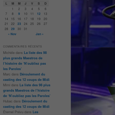
e
L
M
M
J
V
S
D
r
1
2
3
4
5
6
c
7
8
9
10
11
12
13
h
14
15
16
17
18
19
20
e
21
22
23
24
25
26
27
28
29
30
31
« Nov
Jan »
COMMENTAIRES RÉCENTS
Michèle
dans
La liste des 98
plus grands Maestros de
l’histoire de ‘N’oubliez pas
les Paroles’
Marc
dans
Déroulement du
casting des 12 coups de Midi
Mimi
dans
La liste des 98 plus
grands Maestros de l’histoire
de ‘N’oubliez pas les Paroles’
Hubac
dans
Déroulement du
casting des 12 coups de Midi
Éternel Prévu
dans
Les