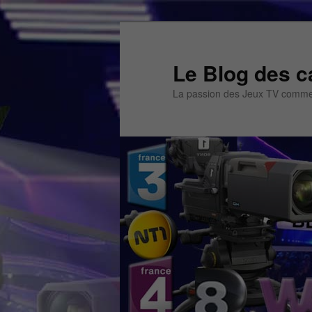
Aller
Aller
au
au
contenu
contenu
Le Blog des c
principal
secondaire
La passion des Jeux TV commen