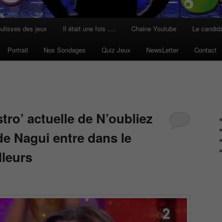
ulisses des jeux
Il était une fois ….
Chaine Youtube
Le candid
Portrait
Nos Sondages
Quiz Jeux
NewsLetter
Contact
stro’ actuelle de N’oubliez
de Nagui entre dans le
lleurs