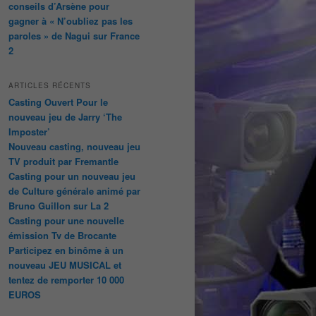
conseils d’Arsène pour
gagner à « N’oubliez pas les
paroles » de Nagui sur France
2
ARTICLES RÉCENTS
Casting Ouvert Pour le
nouveau jeu de Jarry ‘The
Imposter’
Nouveau casting, nouveau jeu
TV produit par Fremantle
Casting pour un nouveau jeu
de Culture générale animé par
Bruno Guillon sur La 2
Casting pour une nouvelle
émission Tv de Brocante
Participez en binôme à un
nouveau JEU MUSICAL et
tentez de remporter 10 000
EUROS