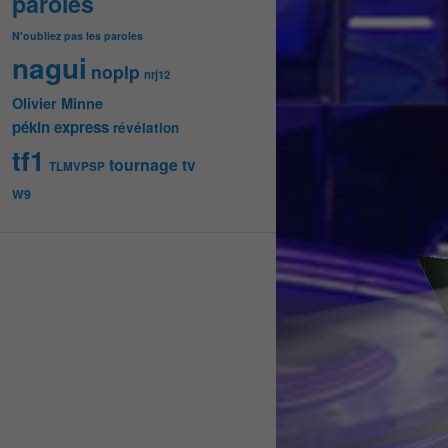
paroles
N'oubliez pas les paroles
nagui
noplp
nrj12
Olivier Minne
pékin express
révélation
tf1
tournage
tv
TLMVPSP
W9