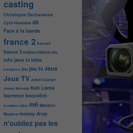
casting
Christophe Dechavanne
d8
Cyril Hanouna
Face à la bande
france 2
france2
france 3
indiscrétions
info
info jeux tv
Infos
Jeux
jeu tv
jeu
Inscription
Jeux TV
Julien Courbet
Koh Lanta
Jérémy Michalak
laurence boccolini
m6
Maestro
le maillon faible
money drop
Masters
n'oubliez pas les