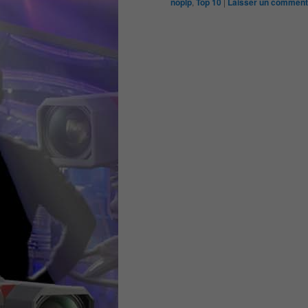
noplp
,
Top 10
|
Laisser un comment