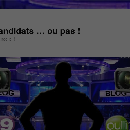
andidats … ou pas !
ce ici !