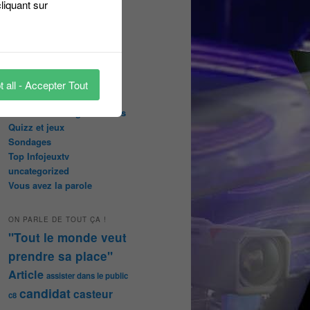
liquant sur
abonnées
Les papiers du journaliste
Masqué
Les Portraits de Fannette
Malika la Fouine
Non classé
 all - Accepter Tout
On a testé pour vous
Public aux enregistrements
Quizz et jeux
Sondages
Top Infojeuxtv
uncategorized
Vous avez la parole
ON PARLE DE TOUT ÇA !
"Tout le monde veut
prendre sa place"
Article
assister dans le public
candidat
casteur
c8