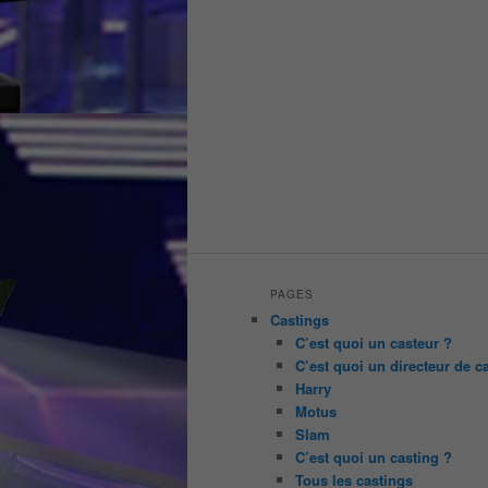
PAGES
Castings
C’est quoi un casteur ?
C’est quoi un directeur de c
Harry
Motus
Slam
C’est quoi un casting ?
Tous les castings