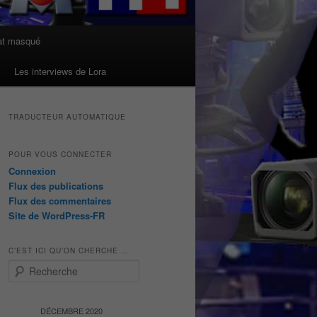
at masqué
Les interviews de Lora
TRADUCTEUR AUTOMATIQUE
POUR VOUS CONNECTER
Connexion
Flux des publications
Flux des commentaires
Site de WordPress-FR
C’EST ICI QU’ON CHERCHE …
R
e
c
h
DÉCEMBRE 2020