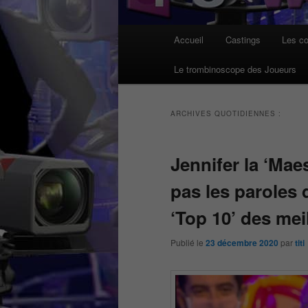
Menu
Accueil
Castings
Les co
principal
Le trombinoscope des Joueurs
ARCHIVES QUOTIDIENNES :
Jennifer la ‘Mae
pas les paroles 
‘Top 10’ des mei
Publié le
23 décembre 2020
par
titi