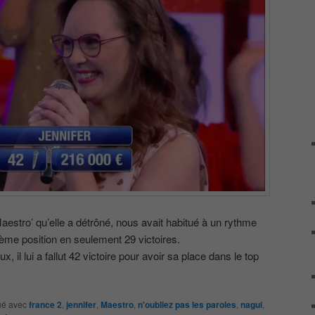
estro’ qu’elle a détrôné, nous avait habitué à un rythme
 5ème position en seulement 29 victoires.
x, il lui a fallut 42 victoire pour avoir sa place dans le top
é avec
france 2
,
jennifer
,
Maestro
,
n'oubliez pas les paroles
,
nagui
,