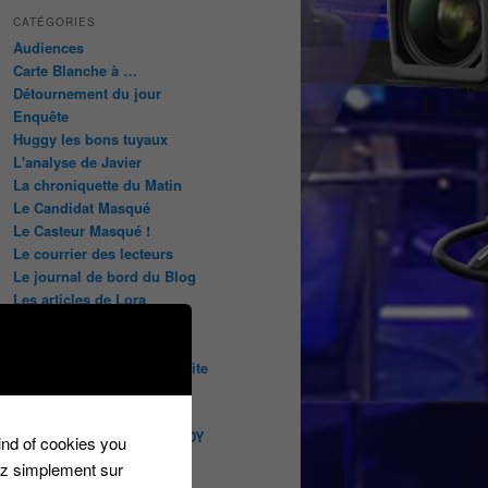
CATÉGORIES
Audiences
Carte Blanche à …
Détournement du jour
Enquête
Huggy les bons tuyaux
L'analyse de Javier
La chroniquette du Matin
Le Candidat Masqué
Le Casteur Masqué !
Le courrier des lecteurs
Le journal de bord du Blog
Les articles de Lora
Les derniers castings
Les derniers Jeux
Les indiscrétions de la petite
souris
Les infos du net
LES INTRIGUES DE MILADY
kind of cookies you
Les pages du blog
ez simplement sur
Les pages réservées aux