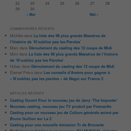
22
23
24
25
26
27
28
29
30
« Mar
Mai »
COMMENTAIRES RÉCENTS
Michèle
dans
La liste des 98 plus grands Maestros de
l’histoire de ‘N’oubliez pas les Paroles’
Marc
dans
Déroulement du casting des 12 coups de Midi
Mimi
dans
La liste des 98 plus grands Maestros de l’histoire
de ‘N’oubliez pas les Paroles’
Hubac
dans
Déroulement du casting des 12 coups de Midi
Éternel Prévu
dans
Les conseils d’Arsène pour gagner à
« N’oubliez pas les paroles » de Nagui sur France 2
ARTICLES RÉCENTS
Casting Ouvert Pour le nouveau jeu de Jarry ‘The Imposter’
Nouveau casting, nouveau jeu TV produit par Fremantle
Casting pour un nouveau jeu de Culture générale animé par
Bruno Guillon sur La 2
Casting pour une nouvelle émission Tv de Brocante
Participez en binôme à un nouveau JEU MUSICAL et tentez