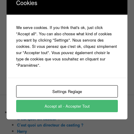
france2
Cookies
info jeux tv
Infos
indiscrétions
jeu
info
Inscription
Jeux TV
Jeux
jeu tv
Julien Courbet
Jérémy Michalak
m6
We serve cookies. If you think that's ok, just click
Koh Lanta
laurence boccolini
le maillon faible
"Accept all". You can also choose what kind of cookies
money drop
Maestro
Masters
you want by clicking "Settings". Nous servons des
n'oubliez pas les paroles
cookies. Si vous pensez que c'est ok, cliquez simplement
sur "Accepter tout". Vous pouvez également choisir le
nagui
type de cookies que vous souhaitez en cliquant sur
noplp
nrj12
N'oubliez pas les paroles
"Paramètres".
tf1
pékin express
Olivier Minne
révélation
TLMVPSP
tournage
tv
W9
Settings Reglage
Accept all - Accepter Tout
PAGES
Castings
C’est quoi un casteur ?
C’est quoi un directeur de casting ?
Harry