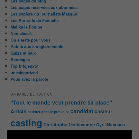
Les pages du blog
Les pages réservées aux abonnées
Les papiers du journaliste Masqué
Les Portraits de Fannette
Malika la Fouine
Non classé
On a testé pour vous
Public aux enregistrements
Quizz et jeux
Sondages
Top Infojeuxtv
uncategorized
Vous avez la parole
ON PARLE DE TOUT ÇA !
"Tout le monde veut prendre sa place"
candidat
Article
casteur
assister dans le public
c8
casting
Christophe Dechavanne
Cyril Hanouna
france 2
d8
Face à la bande
france 3