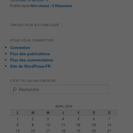
Publié dans
Non classé
|
3
Réponses
TRADUCTEUR AUTOMATIQUE
POUR VOUS CONNECTER
Connexion
Flux des publications
Flux des commentaires
Site de WordPress-FR
C’EST ICI QU’ON CHERCHE …
R
e
c
h
AVRIL 2019
e
L
M
M
J
V
S
D
r
1
2
3
4
5
6
7
c
8
9
10
11
12
13
14
h
15
16
17
18
19
20
21
e