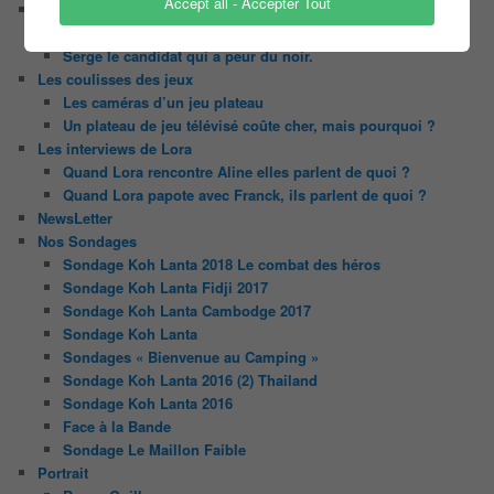
Accept all - Accepter Tout
Le trombinoscope des Joueurs
Géraldine multirécidiviste des émissions TV
Serge le candidat qui a peur du noir.
Les coulisses des jeux
Les caméras d’un jeu plateau
Un plateau de jeu télévisé coûte cher, mais pourquoi ?
Les interviews de Lora
Quand Lora rencontre Aline elles parlent de quoi ?
Quand Lora papote avec Franck, ils parlent de quoi ?
NewsLetter
Nos Sondages
Sondage Koh Lanta 2018 Le combat des héros
Sondage Koh Lanta Fidji 2017
Sondage Koh Lanta Cambodge 2017
Sondage Koh Lanta
Sondages « Bienvenue au Camping »
Sondage Koh Lanta 2016 (2) Thailand
Sondage Koh Lanta 2016
Face à la Bande
Sondage Le Maillon Faible
Portrait