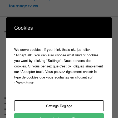
tournage
tv
W9
PAGES
Cookies
Castings
C’est quoi un casteur ?
C’est quoi un directeur de casting ?
Harry
We serve cookies. If you think that's ok, just click
Motus
"Accept all". You can also choose what kind of cookies
Slam
you want by clicking "Settings". Nous servons des
C’est quoi un casting ?
cookies. Si vous pensez que c'est ok, cliquez simplement
Tous les castings
sur "Accepter tout". Vous pouvez également choisir le
Les 12 coups de midi
type de cookies que vous souhaitez en cliquant sur
Les Z’Amours
"Paramètres".
N’oubliez Pas Les Paroles
Tout le monde veut prendre sa place
Chaine Youtube
Contact
Settings Reglage
Il était une fois ….
Le candidat masqué