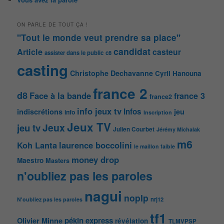
ON PARLE DE TOUT ÇA !
"Tout le monde veut prendre sa place"
candidat
Article
casteur
assister dans le public
c8
casting
Christophe Dechavanne
Cyril Hanouna
france 2
d8
Face à la bande
france 3
france2
info jeux tv
Infos
indiscrétions
jeu
info
Inscription
Jeux TV
Jeux
jeu tv
Julien Courbet
Jérémy Michalak
m6
Koh Lanta
laurence boccolini
le maillon faible
money drop
Maestro
Masters
n'oubliez pas les paroles
nagui
noplp
nrj12
N'oubliez pas les paroles
tf1
pékin express
Olivier Minne
révélation
TLMVPSP