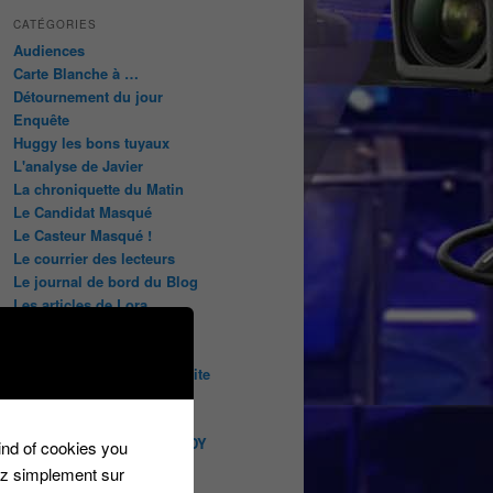
CATÉGORIES
Audiences
Carte Blanche à …
Détournement du jour
Enquête
Huggy les bons tuyaux
L'analyse de Javier
La chroniquette du Matin
Le Candidat Masqué
Le Casteur Masqué !
Le courrier des lecteurs
Le journal de bord du Blog
Les articles de Lora
Les derniers castings
Les derniers Jeux
Les indiscrétions de la petite
souris
Les infos du net
LES INTRIGUES DE MILADY
kind of cookies you
Les pages du blog
ez simplement sur
Les pages réservées aux