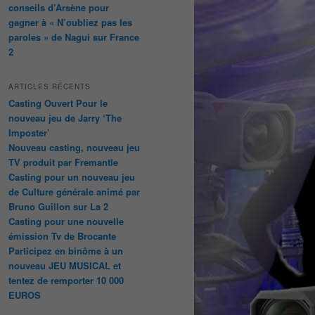
conseils d’Arsène pour
gagner à « N’oubliez pas les
paroles » de Nagui sur France
2
ARTICLES RÉCENTS
Casting Ouvert Pour le
nouveau jeu de Jarry ‘The
Imposter’
Nouveau casting, nouveau jeu
TV produit par Fremantle
Casting pour un nouveau jeu
de Culture générale animé par
Bruno Guillon sur La 2
Casting pour une nouvelle
émission Tv de Brocante
Participez en binôme à un
nouveau JEU MUSICAL et
tentez de remporter 10 000
EUROS