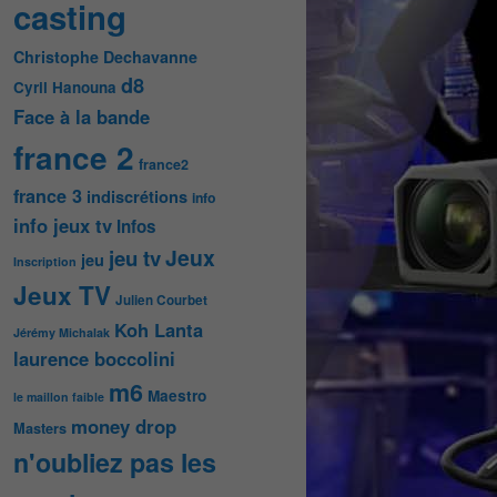
casting
Christophe Dechavanne
d8
Cyril Hanouna
Face à la bande
france 2
france2
france 3
indiscrétions
info
info jeux tv
Infos
Jeux
jeu tv
jeu
Inscription
Jeux TV
Julien Courbet
Koh Lanta
Jérémy Michalak
laurence boccolini
m6
Maestro
le maillon faible
money drop
Masters
n'oubliez pas les