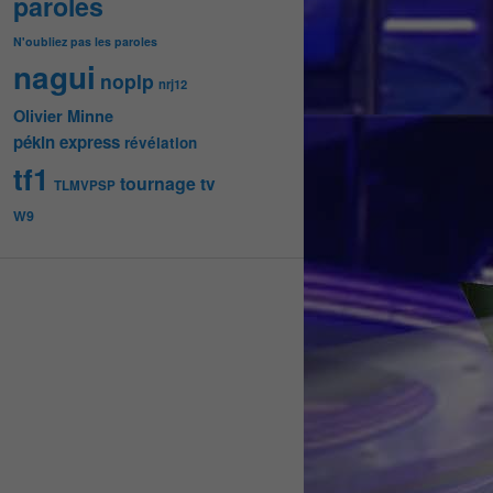
paroles
N'oubliez pas les paroles
nagui
noplp
nrj12
Olivier Minne
pékin express
révélation
tf1
tournage
tv
TLMVPSP
W9