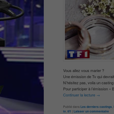
Vous allez vous marier ?
Une émission de Tv qui devrait
N’hésitez pas, voila un casting 
Pour participer à l’émission «
Continuer la lecture
→
Publié dans
Les derniers castings
,
tv
,
tf1
|
Laisser un commentaire