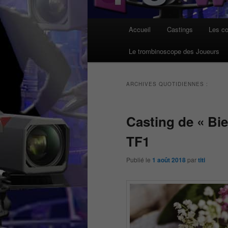
Menu
Accueil
Castings
Les co
principal
Le trombinoscope des Joueurs
ARCHIVES QUOTIDIENNES :
Casting de « Bi
TF1
Publié le
1 août 2018
par
titi