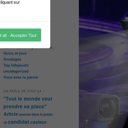
liquant sur
abonnées
Les papiers du journaliste
Masqué
Les Portraits de Fannette
Malika la Fouine
 all - Accepter Tout
Non classé
On a testé pour vous
Public aux enregistrements
Quizz et jeux
Sondages
Top Infojeuxtv
uncategorized
Vous avez la parole
ON PARLE DE TOUT ÇA !
"Tout le monde veut
prendre sa place"
Article
assister dans le public
candidat
casteur
c8