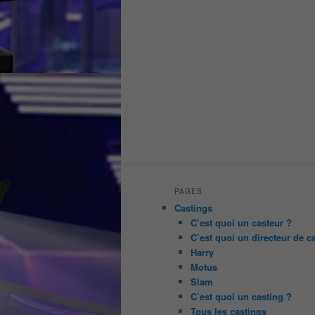
PAGES
Castings
C’est quoi un casteur ?
C’est quoi un directeur de c
Harry
Motus
Slam
C’est quoi un casting ?
Tous les castings