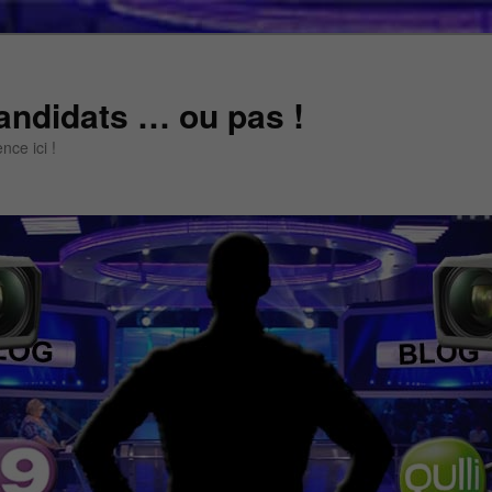
andidats … ou pas !
ce ici !