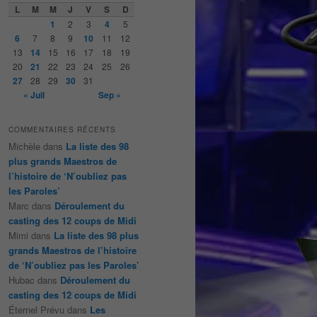
e
L
M
M
J
V
S
D
r
1
2
3
4
5
c
6
7
8
9
10
11
12
h
13
14
15
16
17
18
19
e
20
21
22
23
24
25
26
27
28
29
30
31
« Juil
Sep »
COMMENTAIRES RÉCENTS
Michèle
dans
La liste des 98
plus grands Maestros de
l’histoire de ‘N’oubliez pas
les Paroles’
Marc
dans
Déroulement du
casting des 12 coups de Midi
Mimi
dans
La liste des 98 plus
grands Maestros de l’histoire
de ‘N’oubliez pas les Paroles’
Hubac
dans
Déroulement du
casting des 12 coups de Midi
Éternel Prévu
dans
Les