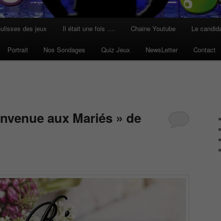
ulisses des jeux
Il était une fois ….
Chaine Youtube
Le candid
Portrait
Nos Sondages
Quiz Jeux
NewsLetter
Contact
envenue aux Mariés » de