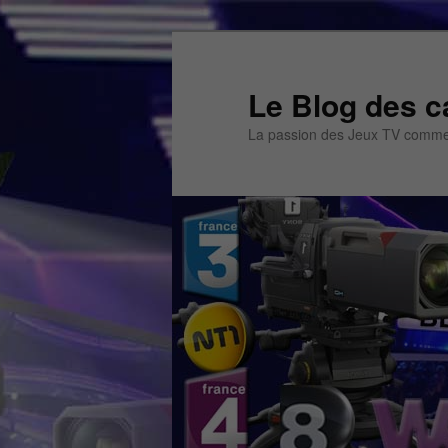
Aller
Aller
au
au
contenu
contenu
Le Blog des c
principal
secondaire
La passion des Jeux TV commen