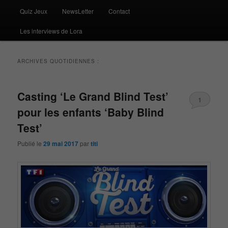
Quiz Jeux
NewsLetter
Contact
Les interviews de Lora
ARCHIVES QUOTIDIENNES :
Casting ‘Le Grand Blind Test’
1
pour les enfants ‘Baby Blind
Test’
Publié le
29 mai 2017
par
titi