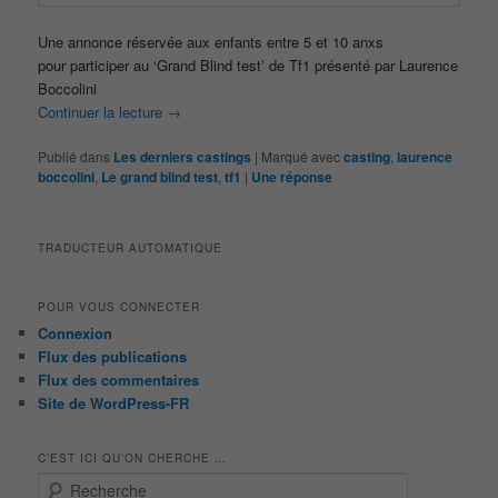
Une annonce réservée aux enfants entre 5 et 10 anxs
pour participer au ‘Grand Blind test’ de Tf1 présenté par Laurence
Boccolini
Continuer la lecture
→
Publié dans
Les derniers castings
|
Marqué avec
casting
,
laurence
boccolini
,
Le grand blind test
,
tf1
|
Une
réponse
TRADUCTEUR AUTOMATIQUE
POUR VOUS CONNECTER
Connexion
Flux des publications
Flux des commentaires
Site de WordPress-FR
C’EST ICI QU’ON CHERCHE …
R