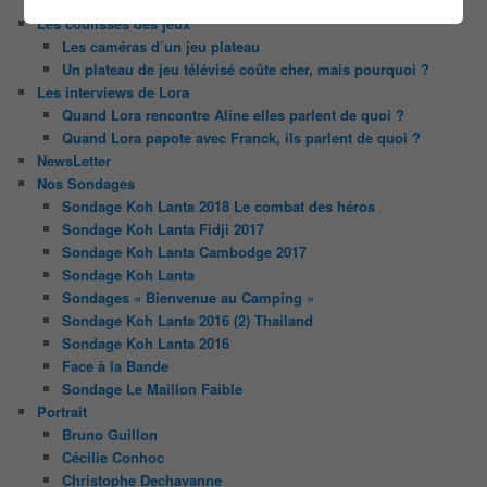
Serge le candidat qui a peur du noir.
Les coulisses des jeux
Les caméras d’un jeu plateau
Un plateau de jeu télévisé coûte cher, mais pourquoi ?
Les interviews de Lora
Quand Lora rencontre Aline elles parlent de quoi ?
Quand Lora papote avec Franck, ils parlent de quoi ?
NewsLetter
Nos Sondages
Sondage Koh Lanta 2018 Le combat des héros
Sondage Koh Lanta Fidji 2017
Sondage Koh Lanta Cambodge 2017
Sondage Koh Lanta
Sondages « Bienvenue au Camping »
Sondage Koh Lanta 2016 (2) Thailand
Sondage Koh Lanta 2016
Face à la Bande
Sondage Le Maillon Faible
Portrait
Bruno Guillon
Cécilie Conhoc
Christophe Dechavanne