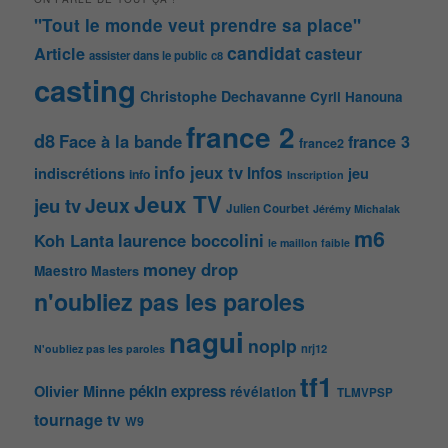
"Tout le monde veut prendre sa place"
candidat
Article
casteur
assister dans le public
c8
casting
Christophe Dechavanne
Cyril Hanouna
france 2
d8
Face à la bande
france 3
france2
info jeux tv
Infos
indiscrétions
jeu
info
Inscription
Jeux TV
Jeux
jeu tv
Julien Courbet
Jérémy Michalak
m6
Koh Lanta
laurence boccolini
le maillon faible
money drop
Maestro
Masters
n'oubliez pas les paroles
nagui
noplp
nrj12
N'oubliez pas les paroles
tf1
pékin express
Olivier Minne
révélation
TLMVPSP
tournage
tv
W9