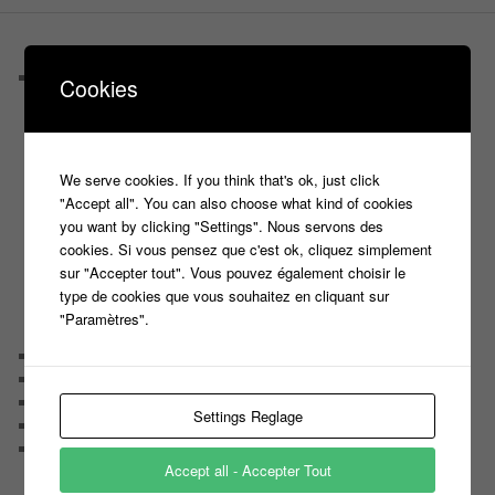
PAGES
Castings
Cookies
C’est quoi un casteur ?
C’est quoi un directeur de casting ?
Harry
Motus
We serve cookies. If you think that's ok, just click
Slam
"Accept all". You can also choose what kind of cookies
C’est quoi un casting ?
you want by clicking "Settings". Nous servons des
Tous les castings
cookies. Si vous pensez que c'est ok, cliquez simplement
Les 12 coups de midi
sur "Accepter tout". Vous pouvez également choisir le
Les Z’Amours
type de cookies que vous souhaitez en cliquant sur
N’oubliez Pas Les Paroles
"Paramètres".
Tout le monde veut prendre sa place
Chaine Youtube
Contact
Il était une fois ….
Settings Reglage
Le candidat masqué
Le trombinoscope des Joueurs
Accept all - Accepter Tout
Géraldine multirécidiviste des émissions TV