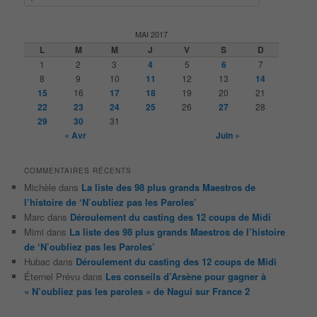
e
c
h
MAI 2017
e
L
M
M
J
V
S
D
r
1
2
3
4
5
6
7
c
8
9
10
11
12
13
14
h
15
16
17
18
19
20
21
e
22
23
24
25
26
27
28
29
30
31
« Avr
Juin »
COMMENTAIRES RÉCENTS
Michèle
dans
La liste des 98 plus grands Maestros de
l’histoire de ‘N’oubliez pas les Paroles’
Marc
dans
Déroulement du casting des 12 coups de Midi
Mimi
dans
La liste des 98 plus grands Maestros de l’histoire
de ‘N’oubliez pas les Paroles’
Hubac
dans
Déroulement du casting des 12 coups de Midi
Éternel Prévu
dans
Les conseils d’Arsène pour gagner à
« N’oubliez pas les paroles » de Nagui sur France 2