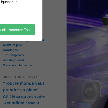
liquant sur
abonnées
Les papiers du journaliste
Masqué
Les Portraits de Fannette
Malika la Fouine
 all - Accepter Tout
Non classé
On a testé pour vous
Public aux enregistrements
Quizz et jeux
Sondages
Top Infojeuxtv
uncategorized
Vous avez la parole
ON PARLE DE TOUT ÇA !
"Tout le monde veut
prendre sa place"
Article
assister dans le public
candidat
casteur
c8