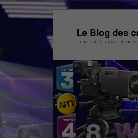
Aller
Aller
au
au
contenu
contenu
Le Blog des c
principal
secondaire
La passion des Jeux TV commen