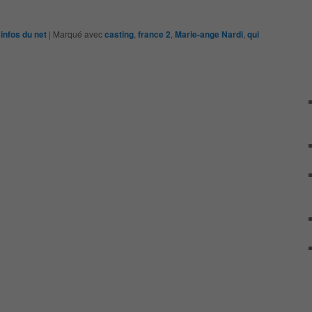
infos du net
|
Marqué avec
casting
,
france 2
,
Marie-ange Nardi
,
qui