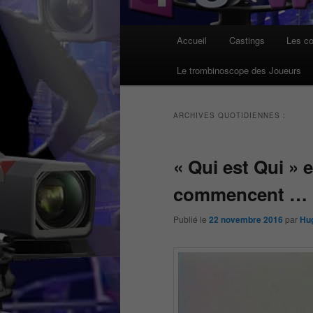
Menu
Accueil
Castings
Les co
principal
Le trombinoscope des Joueurs
ARCHIVES QUOTIDIENNES :
« Qui est Qui » e
commencent …
Publié le
22 novembre 2016
par
Hu