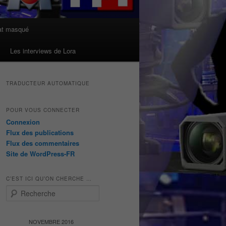
at masqué
Les interviews de Lora
TRADUCTEUR AUTOMATIQUE
POUR VOUS CONNECTER
Connexion
Flux des publications
Flux des commentaires
Site de WordPress-FR
C’EST ICI QU’ON CHERCHE …
R
e
c
h
NOVEMBRE 2016