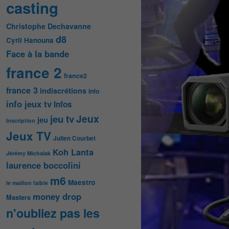
casting
Christophe Dechavanne
d8
Cyril Hanouna
Face à la bande
france 2
france2
france 3
indiscrétions
info
info jeux tv
Infos
Jeux
jeu tv
jeu
Inscription
Jeux TV
Julien Courbet
Koh Lanta
Jérémy Michalak
laurence boccolini
m6
Maestro
le maillon faible
money drop
Masters
n'oubliez pas les