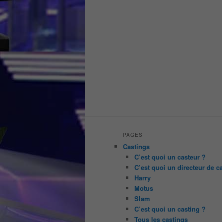
PAGES
Castings
C’est quoi un casteur ?
C’est quoi un directeur de c
Harry
Motus
Slam
C’est quoi un casting ?
Tous les castings