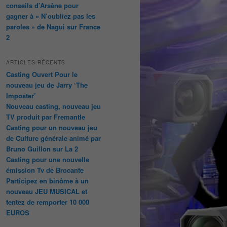
conseils d’Arsène pour
gagner à « N’oubliez pas les
paroles » de Nagui sur France
2
ARTICLES RÉCENTS
Casting Ouvert Pour le
nouveau jeu de Jarry ‘The
Imposter’
Nouveau casting, nouveau jeu
TV produit par Fremantle
Casting pour un nouveau jeu
de Culture générale animé par
Bruno Guillon sur La 2
Casting pour une nouvelle
émission Tv de Brocante
Participez en binôme à un
nouveau JEU MUSICAL et
tentez de remporter 10 000
EUROS