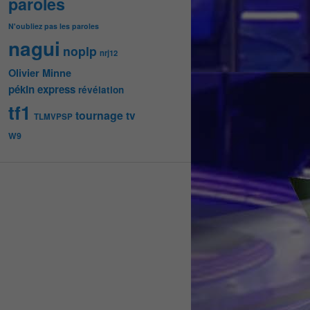
paroles
N'oubliez pas les paroles
nagui
noplp
nrj12
Olivier Minne
pékin express
révélation
tf1
tournage
tv
TLMVPSP
W9