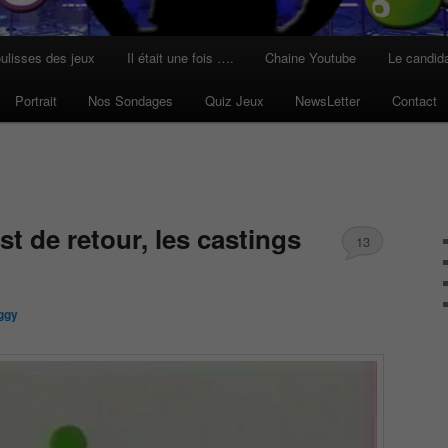
ulisses des jeux
Il était une fois ….
Chaine Youtube
Le candid
Portrait
Nos Sondages
Quiz Jeux
NewsLetter
Contact
st de retour, les castings
13
ggy