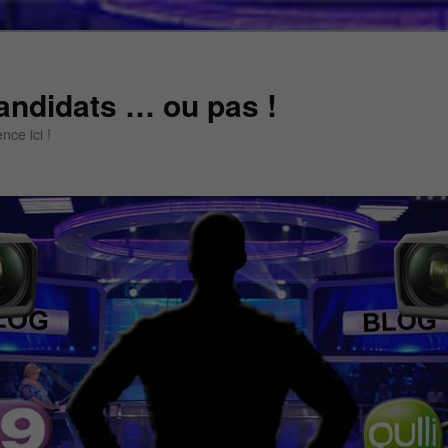
andidats … ou pas !
ce ici !