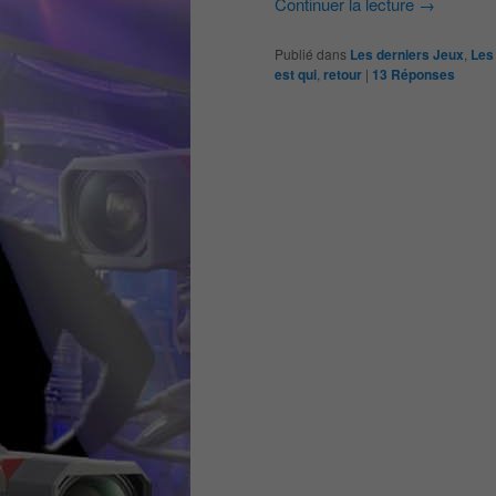
Continuer la lecture
→
Publié dans
Les derniers Jeux
,
Les 
est qui
,
retour
|
13
Réponses