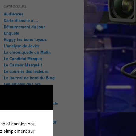
CATÉGORIES
Audiences
Carte Blanche à …
Détournement du jour
Enquête
Huggy les bons tuyaux
L'analyse de Javier
La chroniquette du Matin
Le Candidat Masqué
Le Casteur Masqué !
Le courrier des lecteurs
Le journal de bord du Blog
Les articles de Lora
Les derniers castings
Les derniers Jeux
Les indiscrétions de la petite
souris
Les infos du net
LES INTRIGUES DE MILADY
kind of cookies you
Les pages du blog
ez simplement sur
Les pages réservées aux