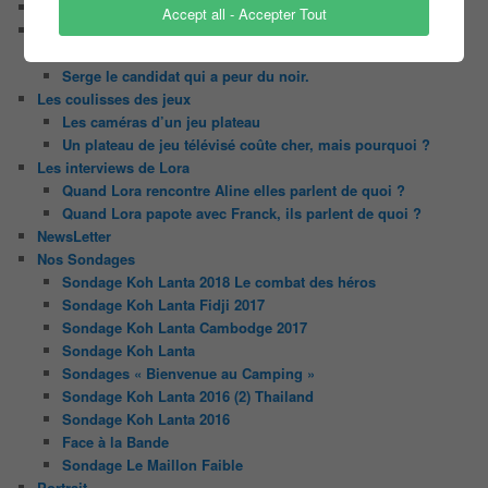
Le candidat masqué
Accept all - Accepter Tout
Le trombinoscope des Joueurs
Géraldine multirécidiviste des émissions TV
Serge le candidat qui a peur du noir.
Les coulisses des jeux
Les caméras d’un jeu plateau
Un plateau de jeu télévisé coûte cher, mais pourquoi ?
Les interviews de Lora
Quand Lora rencontre Aline elles parlent de quoi ?
Quand Lora papote avec Franck, ils parlent de quoi ?
NewsLetter
Nos Sondages
Sondage Koh Lanta 2018 Le combat des héros
Sondage Koh Lanta Fidji 2017
Sondage Koh Lanta Cambodge 2017
Sondage Koh Lanta
Sondages « Bienvenue au Camping »
Sondage Koh Lanta 2016 (2) Thailand
Sondage Koh Lanta 2016
Face à la Bande
Sondage Le Maillon Faible
Portrait