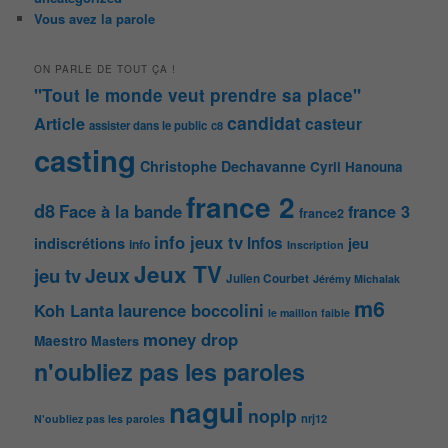
Vous avez la parole
ON PARLE DE TOUT ÇA !
"Tout le monde veut prendre sa place"
candidat
Article
casteur
assister dans le public
c8
casting
Christophe Dechavanne
Cyril Hanouna
france 2
d8
Face à la bande
france 3
france2
info jeux tv
Infos
indiscrétions
jeu
info
Inscription
Jeux TV
Jeux
jeu tv
Julien Courbet
Jérémy Michalak
m6
Koh Lanta
laurence boccolini
le maillon faible
money drop
Maestro
Masters
n'oubliez pas les paroles
nagui
noplp
nrj12
N'oubliez pas les paroles