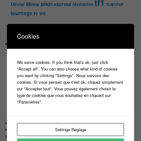
tf1
pékin express
Olivier Minne
révélation
TLMVPSP
tournage
tv
W9
Cookies
PAGES
Castings
C’est quoi un casteur ?
C’est quoi un directeur de casting ?
We serve cookies. If you think that's ok, just click
Harry
"Accept all". You can also choose what kind of cookies
Motus
you want by clicking "Settings". Nous servons des
Slam
cookies. Si vous pensez que c'est ok, cliquez simplement
C’est quoi un casting ?
sur "Accepter tout". Vous pouvez également choisir le
Tous les castings
type de cookies que vous souhaitez en cliquant sur
Les 12 coups de midi
"Paramètres".
Les Z’Amours
N’oubliez Pas Les Paroles
Tout le monde veut prendre sa place
Chaine Youtube
Settings Reglage
Contact
Il était une fois ….