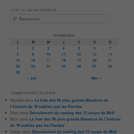
C’EST ICI QU’ON CHERCHE …
R
e
c
h
FÉVRIER 2016
e
L
M
M
J
V
S
D
r
1
2
3
4
5
6
7
c
8
9
10
11
12
13
14
h
15
16
17
18
19
20
21
e
22
23
24
25
26
27
28
29
« Jan
Mar »
COMMENTAIRES RÉCENTS
Michèle
dans
La liste des 98 plus grands Maestros de
l’histoire de ‘N’oubliez pas les Paroles’
Marc
dans
Déroulement du casting des 12 coups de Midi
Mimi
dans
La liste des 98 plus grands Maestros de l’histoire
de ‘N’oubliez pas les Paroles’
Hubac
dans
Déroulement du casting des 12 coups de Midi