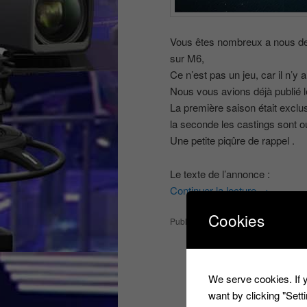
Vous êtes nombreux a nous dema
sur M6,
Ce n’est pas un jeu, car il n’y 
Nous vous avions déjà publié l
La première saison était exc
la seconde les castings sont 
Une petite piqûre de rappel .
Le texte de l’annonce :
Continuer la lecture
→
Cookies
Publié dans
Les derniers castings
We serve cookies. If y
want by clicking "Set