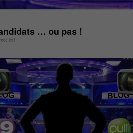
andidats … ou pas !
ce ici !