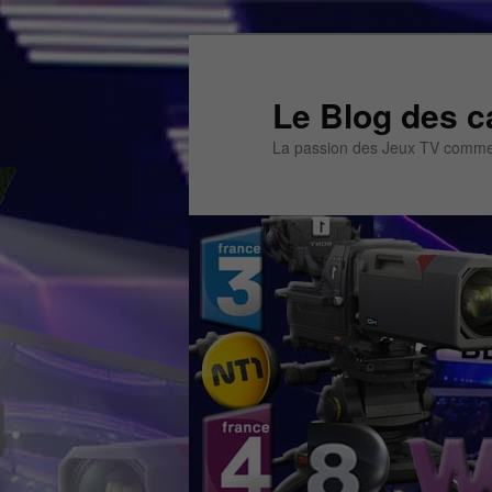
Aller
Aller
au
au
contenu
contenu
Le Blog des c
principal
secondaire
La passion des Jeux TV commen