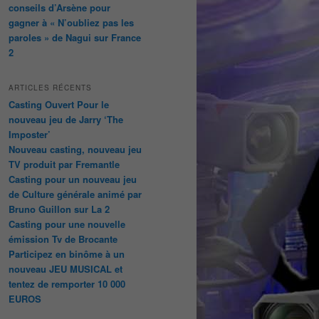
conseils d’Arsène pour
gagner à « N’oubliez pas les
paroles » de Nagui sur France
2
ARTICLES RÉCENTS
Casting Ouvert Pour le
nouveau jeu de Jarry ‘The
Imposter’
Nouveau casting, nouveau jeu
TV produit par Fremantle
Casting pour un nouveau jeu
de Culture générale animé par
Bruno Guillon sur La 2
Casting pour une nouvelle
émission Tv de Brocante
Participez en binôme à un
nouveau JEU MUSICAL et
tentez de remporter 10 000
EUROS