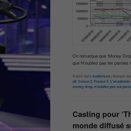
On remarque que ‘Money Drop’ 
que N’oubliez pas les paroles r
Publié dans
Audiences
|
Marqué av
d8
,
france 2
,
France 5
,
L'académie 
money drop
,
n'oubliez pas les paro
Casting pour ‘Th
monde diffusé s