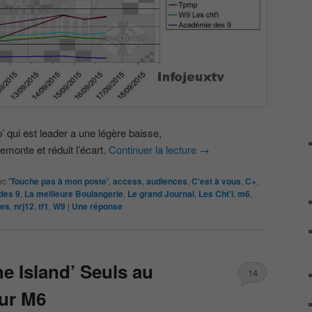
qui est leader a une légère baisse,
emonte et réduit l’écart.
Continuer la lecture
→
ec
'Touche pas à mon poste'
,
access
,
audiences
,
C'est à vous
,
C+
,
des 9
,
La meilleure Boulangerie
,
Le grand Journal
,
Les Cht'i
,
m6
,
les
,
nrj12
,
tf1
,
W9
|
Une
réponse
e Island’ Seuls au
14
ur M6