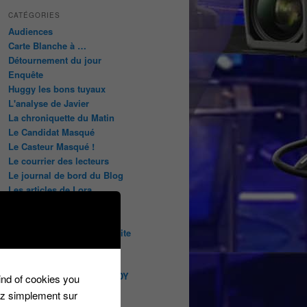
CATÉGORIES
Audiences
Carte Blanche à …
Détournement du jour
Enquête
Huggy les bons tuyaux
L'analyse de Javier
La chroniquette du Matin
Le Candidat Masqué
Le Casteur Masqué !
Le courrier des lecteurs
Le journal de bord du Blog
Les articles de Lora
Les derniers castings
Les derniers Jeux
Les indiscrétions de la petite
souris
Les infos du net
LES INTRIGUES DE MILADY
kind of cookies you
Les pages du blog
ez simplement sur
Les pages réservées aux