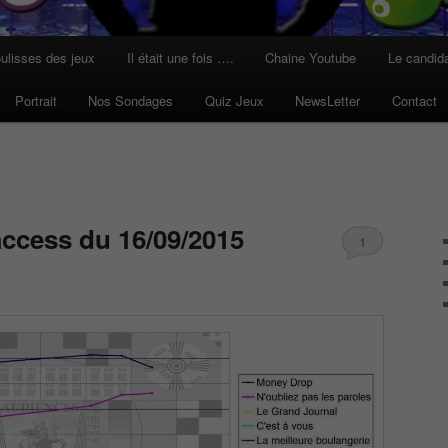
ulisses des jeux
Il était une fois ….
Chaine Youtube
Le candid
Portrait
Nos Sondages
Quiz Jeux
NewsLetter
Contact
access du 16/09/2015
1