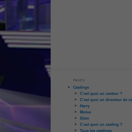
PAGES
Castings
C’est quoi un casteur ?
C’est quoi un directeur de c
Harry
Motus
Slam
C’est quoi un casting ?
Tous les castings