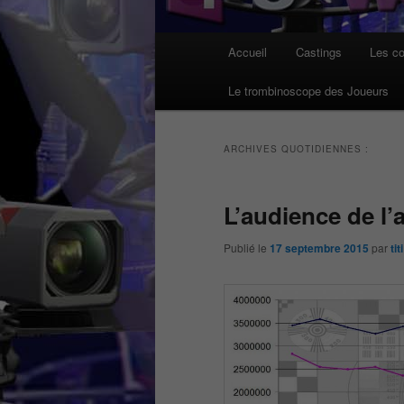
Menu
Accueil
Castings
Les co
principal
Le trombinoscope des Joueurs
ARCHIVES QUOTIDIENNES :
L’audience de l’
Publié le
17 septembre 2015
par
titi