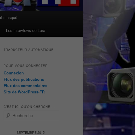
at masqué
Les interviews de Lora
TRADUCTEUR AUTOMATIQUE
POUR VOUS CONNECTER
Connexion
Flux des publications
Flux des commentaires
Site de WordPress-FR
C’EST ICI QU’ON CHERCHE …
R
e
c
h
SEPTEMBRE 2015