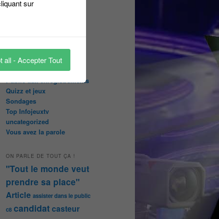
liquant sur
abonnées
Les papiers du journaliste
Masqué
Les Portraits de Fannette
Malika la Fouine
 all - Accepter Tout
Non classé
On a testé pour vous
Public aux enregistrements
Quizz et jeux
Sondages
Top Infojeuxtv
uncategorized
Vous avez la parole
ON PARLE DE TOUT ÇA !
"Tout le monde veut
prendre sa place"
Article
assister dans le public
candidat
casteur
c8