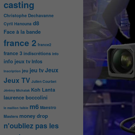
casting
Christophe Dechavanne
d8
Cyril Hanouna
Face à la bande
france 2
france2
france 3
indiscrétions
info
info jeux tv
Infos
Jeux
jeu tv
jeu
Inscription
Jeux TV
Julien Courbet
Koh Lanta
Jérémy Michalak
laurence boccolini
m6
Maestro
le maillon faible
money drop
Masters
n'oubliez pas les