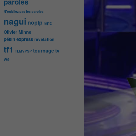
paroles
N'oubliez pas les paroles
nagui
noplp
nrj12
Olivier Minne
pékin express
révélation
tf1
tournage
tv
TLMVPSP
W9