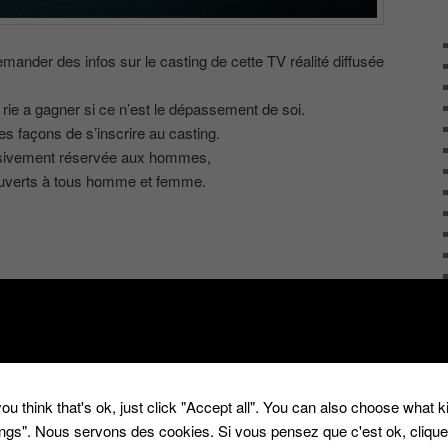
nder des infos sur le casting de cette TV réalité diffusée
a rie a gagner si ce n’est le dépassement de soi.
es façons de s’inscrire au casting.
lusivement réservée aux hommes,
ouverts à tous homme et femme.
|
Marqué avec
casting
,
m6
,
The Island : Seul au monde
|
14
Réponses
ou think that's ok, just click "Accept all". You can also choose what 
tings". Nous servons des cookies. Si vous pensez que c'est ok, cliqu