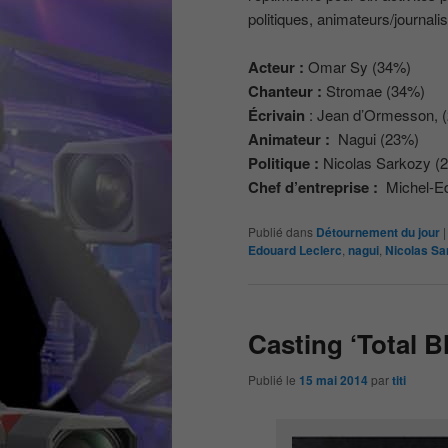
politiques, animateurs/journali
Acteur :
Omar Sy (34%)
Chanteur :
Stromae (34%)
Écrivain
: Jean d’Ormesson, 
Animateur :
Nagui (23%)
Politique :
Nicolas Sarkozy (
Chef d’entreprise :
Michel-Ed
Publié dans
Détournement du jour
Edouard Leclerc
,
nagui
,
Nicolas Sa
Casting ‘Total B
Publié le
15 mai 2014
par
titi