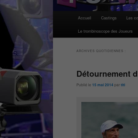
Menu
Accueil
Castings
Les co
principal
Le trombinoscope des Joueurs
ARCHIVES QUOTIDIENNES :
Détournement du
Publié le
15 mai 2014
par
titi