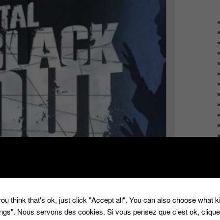
 Jeu de W9
ou think that's ok, just click "Accept all". You can also choose what 
ciaux !
tings". Nous servons des cookies. Si vous pensez que c'est ok, cliqu
di 24 Mai de Total Blackout pour W9…