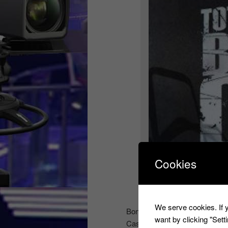
Cookies
Total Black Out Nouveau
We serve cookies. If y
Bonne nouvelle pour les provin
want by clicking "Set
Casting sur Toulouse le Same