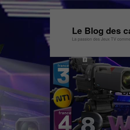
Aller
Aller
au
au
contenu
contenu
Le Blog des c
principal
secondaire
La passion des Jeux TV commen