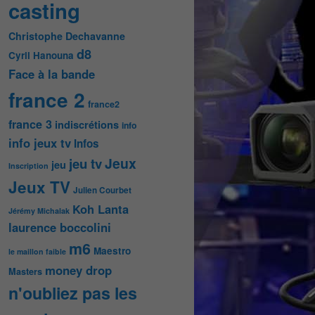
casting
Christophe Dechavanne
d8
Cyril Hanouna
Face à la bande
france 2
france2
france 3
indiscrétions
info
info jeux tv
Infos
Jeux
jeu tv
jeu
Inscription
Jeux TV
Julien Courbet
Koh Lanta
Jérémy Michalak
laurence boccolini
m6
Maestro
le maillon faible
money drop
Masters
n'oubliez pas les