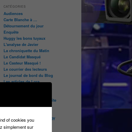
CATÉGORIES
Audiences
Carte Blanche à …
Détournement du jour
Enquête
Huggy les bons tuyaux
L'analyse de Javier
La chroniquette du Matin
Le Candidat Masqué
Le Casteur Masqué !
Le courrier des lecteurs
Le journal de bord du Blog
Les articles de Lora
Les derniers castings
Les derniers Jeux
Les indiscrétions de la petite
souris
Les infos du net
LES INTRIGUES DE MILADY
kind of cookies you
Les pages du blog
ez simplement sur
Les pages réservées aux