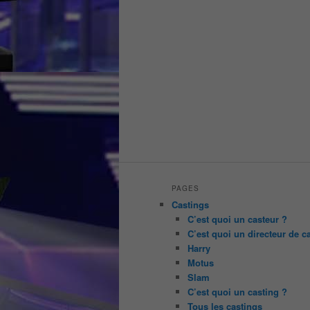
PAGES
Castings
C’est quoi un casteur ?
C’est quoi un directeur de c
Harry
Motus
Slam
C’est quoi un casting ?
Tous les castings