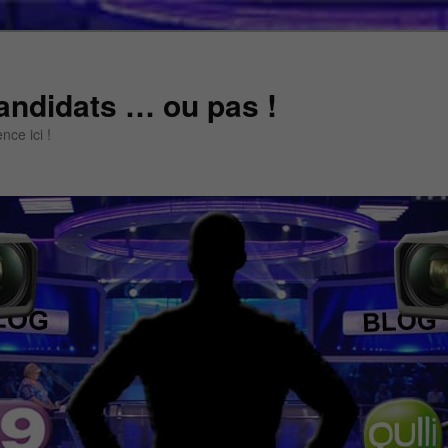
andidats … ou pas !
ce ici !