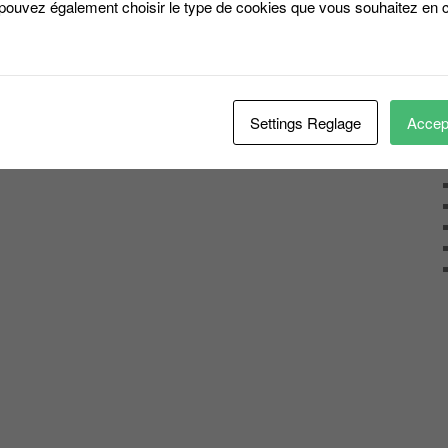
 pouvez également choisir le type de cookies que vous souhaitez en c
 39 74 demandez Thomas …
rt du Blog …
|
Marqué avec
casting
,
Total Blackout
,
Toulouse
,
W9
|
Laisser un
Settings Reglage
Accept