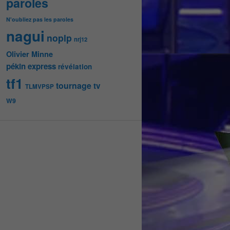
paroles
N'oubliez pas les paroles
nagui
noplp
nrj12
Olivier Minne
pékin express
révélation
tf1
tournage
tv
TLMVPSP
W9