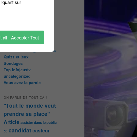
liquant sur
abonnées
Les papiers du journaliste
Masqué
Les Portraits de Fannette
Malika la Fouine
 all - Accepter Tout
Non classé
On a testé pour vous
Public aux enregistrements
Quizz et jeux
Sondages
Top Infojeuxtv
uncategorized
Vous avez la parole
ON PARLE DE TOUT ÇA !
"Tout le monde veut
prendre sa place"
Article
assister dans le public
candidat
casteur
c8