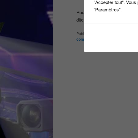
"Accepter tout". Vous
"Paramètres".
Pour vous inscrire 01 46 62
dites que vous venez de la pa
Publié dans
Les derniers castings
commentaire