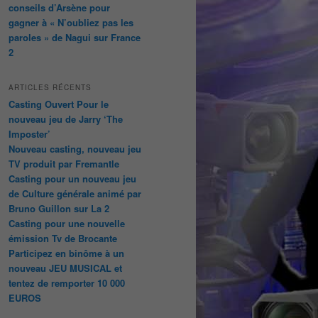
conseils d’Arsène pour
gagner à « N’oubliez pas les
paroles » de Nagui sur France
2
ARTICLES RÉCENTS
Casting Ouvert Pour le
nouveau jeu de Jarry ‘The
Imposter’
Nouveau casting, nouveau jeu
TV produit par Fremantle
Casting pour un nouveau jeu
de Culture générale animé par
Bruno Guillon sur La 2
Casting pour une nouvelle
émission Tv de Brocante
Participez en binôme à un
nouveau JEU MUSICAL et
tentez de remporter 10 000
EUROS