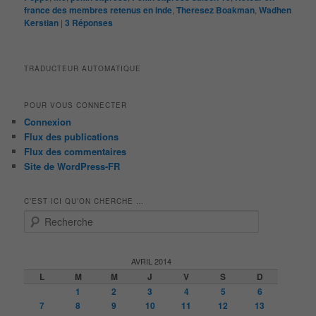
france des membres retenus en inde
,
Theresez Boakman
,
Wadhen
Kerstian
|
3
Réponses
TRADUCTEUR AUTOMATIQUE
POUR VOUS CONNECTER
Connexion
Flux des publications
Flux des commentaires
Site de WordPress-FR
C’EST ICI QU’ON CHERCHE …
R
e
c
h
AVRIL 2014
e
L
M
M
J
V
S
D
r
1
2
3
4
5
6
c
7
8
9
10
11
12
13
h