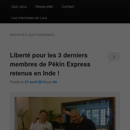
Quiz Jeux
NewsLetter
Contact
Les interviews de Lora
ARCHIVES QUOTIDIENNES :
Liberté pour les 3 derniers
3
membres de Pékin Express
retenus en Inde !
Publié le
27 avril 2014
par
titi