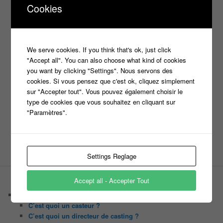
france 2
d8
Face à la bande
Cookies
france 3
france2
info jeux tv
Infos
indiscrétions
jeu
info
Inscription
Jeux TV
Jeux
jeu tv
Julien Courbet
Jérémy Michalak
We serve cookies. If you think that's ok, just click
m6
Koh Lanta
laurence boccolini
le maillon faible
"Accept all". You can also choose what kind of cookies
money drop
you want by clicking "Settings". Nous servons des
Maestro
Masters
cookies. Si vous pensez que c'est ok, cliquez simplement
n'oubliez pas les paroles
sur "Accepter tout". Vous pouvez également choisir le
type de cookies que vous souhaitez en cliquant sur
nagui
noplp
nrj12
N'oubliez pas les paroles
"Paramètres".
tf1
pékin express
Olivier Minne
révélation
TLMVPSP
tournage
tv
W9
Settings Reglage
Accept all - Accepter Tout
PAGES
Castings
C’est quoi un casteur ?
C’est quoi un directeur de casting ?