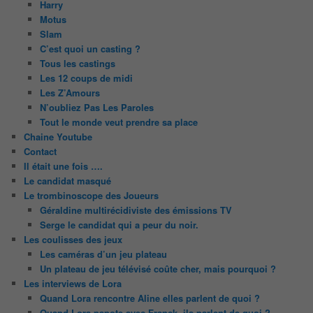
Harry
Motus
Slam
C’est quoi un casting ?
Tous les castings
Les 12 coups de midi
Les Z’Amours
N’oubliez Pas Les Paroles
Tout le monde veut prendre sa place
Chaine Youtube
Contact
Il était une fois ….
Le candidat masqué
Le trombinoscope des Joueurs
Géraldine multirécidiviste des émissions TV
Serge le candidat qui a peur du noir.
Les coulisses des jeux
Les caméras d’un jeu plateau
Un plateau de jeu télévisé coûte cher, mais pourquoi ?
Les interviews de Lora
Quand Lora rencontre Aline elles parlent de quoi ?
Quand Lora papote avec Franck, ils parlent de quoi ?