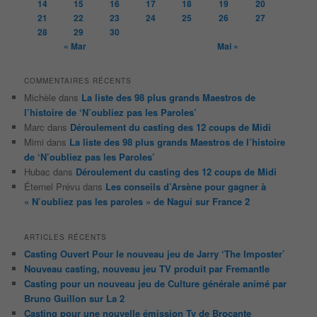
14
15
16
17
18
19
20
e
21
22
23
24
25
26
27
28
29
30
« Mar
Mai »
COMMENTAIRES RÉCENTS
Michèle
dans
La liste des 98 plus grands Maestros de
l’histoire de ‘N’oubliez pas les Paroles’
Marc
dans
Déroulement du casting des 12 coups de Midi
Mimi
dans
La liste des 98 plus grands Maestros de l’histoire
de ‘N’oubliez pas les Paroles’
Hubac
dans
Déroulement du casting des 12 coups de Midi
Éternel Prévu
dans
Les conseils d’Arsène pour gagner à
« N’oubliez pas les paroles » de Nagui sur France 2
ARTICLES RÉCENTS
Casting Ouvert Pour le nouveau jeu de Jarry ‘The Imposter’
Nouveau casting, nouveau jeu TV produit par Fremantle
Casting pour un nouveau jeu de Culture générale animé par
Bruno Guillon sur La 2
Casting pour une nouvelle émission Tv de Brocante