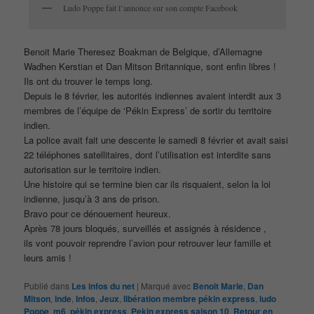
Ludo Poppe fait l’annonce sur son compte Facebook
Benoit Marie Theresez Boakman de Belgique, d’Allemagne
Wadhen Kerstian et Dan Mitson Britannique, sont enfin libres !
Ils ont du trouver le temps long.
Depuis le 8 février, les autorités indiennes avaient interdit aux 3
membres de l’équipe de ‘Pékin Express’ de sortir du territoire
indien.
La police avait fait une descente le samedi 8 février et avait saisi
22 téléphones satellitaires, dont l’utilisation est interdite sans
autorisation sur le territoire indien.
Une histoire qui se termine bien car ils risquaient, selon la loi
indienne, jusqu’à 3 ans de prison.
Bravo pour ce dénouement heureux.
Après 78 jours bloqués, surveillés et assignés à résidence ,
ils vont pouvoir reprendre l’avion pour retrouver leur famille et
leurs amis !
Publié dans
Les infos du net
|
Marqué avec
Benoit Marie
,
Dan
Mitson
,
inde
,
Infos
,
Jeux
,
libération membre pékin express
,
ludo
Poppe
,
m6
,
pékin express
,
Pekin express saison 10
,
Retour en