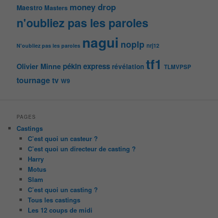
money drop
Maestro
Masters
n'oubliez pas les paroles
nagui
noplp
nrj12
N'oubliez pas les paroles
tf1
pékin express
Olivier Minne
révélation
TLMVPSP
tournage
tv
W9
PAGES
Castings
C’est quoi un casteur ?
C’est quoi un directeur de casting ?
Harry
Motus
Slam
C’est quoi un casting ?
Tous les castings
Les 12 coups de midi