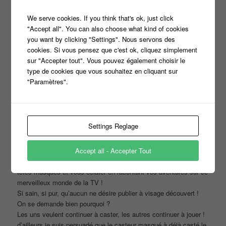
We serve cookies. If you think that's ok, just click
"Accept all". You can also choose what kind of cookies
you want by clicking "Settings". Nous servons des
cookies. Si vous pensez que c'est ok, cliquez simplement
sur "Accepter tout". Vous pouvez également choisir le
type de cookies que vous souhaitez en cliquant sur
"Paramètres".
Settings Reglage
Accept all - Accepter Tout
Il ne manque plus que vous !
Pourquoi ne pas rejoindre cette fine équipe de bras cassés et de
têtes masqués et vous éclater en racontant vos aventures sur ce
merveilleux monde de la TV !
Si sain, si pur, qu’aucun ne désire publier à visage découvert !
On se demande bien pourquoi ?
Les uns veulent continuer à caster, les autres continuer à jouer !
d’ailleurs je suis persuadé que le casteur masqué à déjà casté le