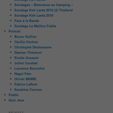
Sondages « Bienvenue au Camping »
Sondage Koh Lanta 2016 (2) Thailand
Sondage Koh Lanta 2016
Face à la Bande
Sondage Le Maillon Faible
Portrait
Bruno Guillon
Cécilie Conhoc
Christophe Dechavanne
Damien Thévenot
Elodie Gossuin
Julien Courbet
Laurence Boccolini
Nagui Fam
Olivier MINNE
Patrice Laffont
Sandrine Corman
Public
Quiz Jeux
ARCHIVES