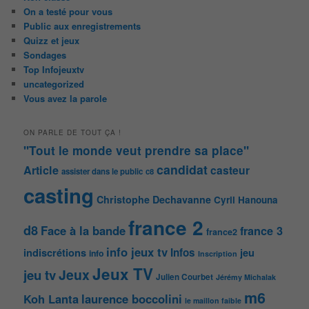
On a testé pour vous
Public aux enregistrements
Quizz et jeux
Sondages
Top Infojeuxtv
uncategorized
Vous avez la parole
ON PARLE DE TOUT ÇA !
"Tout le monde veut prendre sa place"
candidat
Article
casteur
assister dans le public
c8
casting
Christophe Dechavanne
Cyril Hanouna
france 2
d8
Face à la bande
france 3
france2
info jeux tv
Infos
indiscrétions
jeu
info
Inscription
Jeux TV
Jeux
jeu tv
Julien Courbet
Jérémy Michalak
m6
Koh Lanta
laurence boccolini
le maillon faible