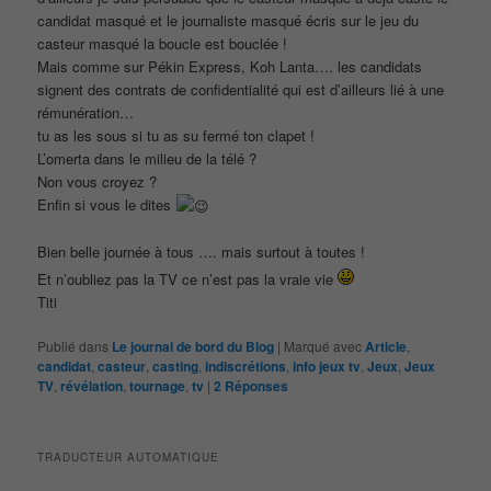
candidat masqué et le journaliste masqué écris sur le jeu du
casteur masqué la boucle est bouclée !
Mais comme sur Pékin Express, Koh Lanta…. les candidats
signent des contrats de confidentialité qui est d’ailleurs lié à une
rémunération…
tu as les sous si tu as su fermé ton clapet !
L’omerta dans le milieu de la télé ?
Non vous croyez ?
Enfin si vous le dites
Bien belle journée à tous …. mais surtout à toutes !
Et n’oubliez pas la TV ce n’est pas la vraie vie
Titi
Publié dans
Le journal de bord du Blog
|
Marqué avec
Article
,
candidat
,
casteur
,
casting
,
indiscrétions
,
info jeux tv
,
Jeux
,
Jeux
TV
,
révélation
,
tournage
,
tv
|
2
Réponses
TRADUCTEUR AUTOMATIQUE