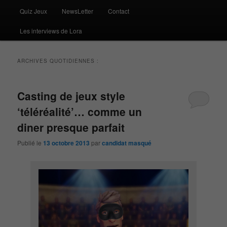
Quiz Jeux
NewsLetter
Contact
Les interviews de Lora
ARCHIVES QUOTIDIENNES :
Casting de jeux style
‘téléréalité’… comme un
diner presque parfait
Publié le
13 octobre 2013
par
candidat masqué