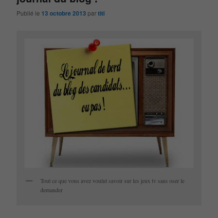
Publié le
13 octobre 2013
par
titi
Tout ce que vous avez voulut savoir sur les jeux tv sans oser le
demander