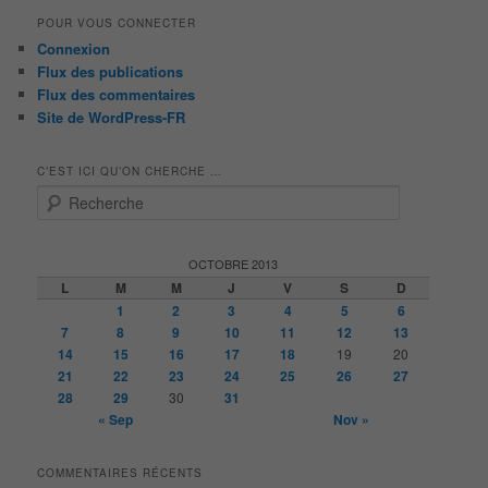
POUR VOUS CONNECTER
Connexion
Flux des publications
Flux des commentaires
Site de WordPress-FR
C’EST ICI QU’ON CHERCHE …
R
e
c
h
OCTOBRE 2013
e
L
M
M
J
V
S
D
r
1
2
3
4
5
6
c
7
8
9
10
11
12
13
h
14
15
16
17
18
19
20
e
21
22
23
24
25
26
27
28
29
30
31
« Sep
Nov »
COMMENTAIRES RÉCENTS