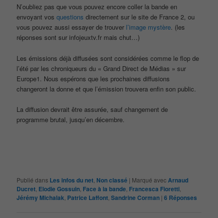
N’oubliez pas que vous pouvez encore coller la bande en
envoyant vos
questions
directement sur le site de France 2, ou
vous pouvez aussi essayer de trouver
l’image mystère
. (les
réponses sont sur infojeuxtv.fr mais chut…)
Les émissions déjà diffusées sont considérées comme le flop de
l’été par les chroniqueurs du « Grand Direct de Médias » sur
Europe1. Nous espérons que les prochaines diffusions
changeront la donne et que l’émission trouvera enfin son public.
La diffusion devrait être assurée, sauf changement de
programme brutal, jusqu’en décembre.
Publié dans
Les infos du net
,
Non classé
|
Marqué avec
Arnaud
Ducret
,
Elodie Gossuin
,
Face à la bande
,
Francesca Fioretti
,
Jérémy Michalak
,
Patrice Laffont
,
Sandrine Corman
|
6
Réponses