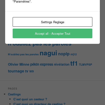
"Paramètres".
france 2
d8
Face à la bande
france 3
france2
info jeux tv
Infos
indiscrétions
jeu
info
Inscription
Jeux TV
Jeux
jeu tv
Julien Courbet
Settings Reglage
Jérémy Michalak
m6
Koh Lanta
laurence boccolini
le maillon faible
Accept all - Accepter Tout
money drop
Maestro
Masters
n'oubliez pas les paroles
nagui
noplp
nrj12
N'oubliez pas les paroles
tf1
pékin express
Olivier Minne
révélation
TLMVPSP
tournage
tv
W9
PAGES
Castings
C’est quoi un casteur ?
C’est quoi un directeur de casting ?