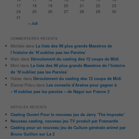
e
17
18
19
20
21
22
23
24
25
26
27
28
29
30
31
« Juil
COMMENTAIRES RÉCENTS
Michèle
dans
La liste des 98 plus grands Maestros de
l’histoire de ‘N’oubliez pas les Paroles’
Marc
dans
Déroulement du casting des 12 coups de Midi
Mimi
dans
La liste des 98 plus grands Maestros de l’histoire
de ‘N’oubliez pas les Paroles’
Hubac
dans
Déroulement du casting des 12 coups de Midi
Éternel Prévu
dans
Les conseils d’Arsène pour gagner à
« N’oubliez pas les paroles » de Nagui sur France 2
ARTICLES RÉCENTS
Casting Ouvert Pour le nouveau jeu de Jarry ‘The Imposter’
Nouveau casting, nouveau jeu TV produit par Fremantle
Casting pour un nouveau jeu de Culture générale animé par
Bruno Guillon sur La 2