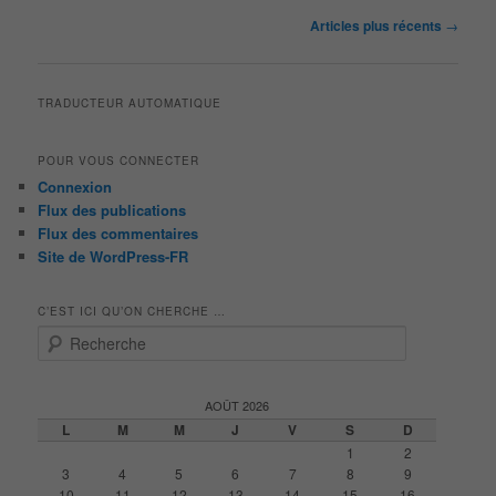
Navigation
Articles plus récents
→
des
articles
TRADUCTEUR AUTOMATIQUE
POUR VOUS CONNECTER
Connexion
Flux des publications
Flux des commentaires
Site de WordPress-FR
C’EST ICI QU’ON CHERCHE …
R
e
c
h
AOÛT 2026
e
L
M
M
J
V
S
D
r
1
2
c
3
4
5
6
7
8
9
h
10
11
12
13
14
15
16