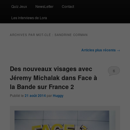
Quiz Jeux
NewsLetter
Contact
Les interviews de Lora
ARCHIVES PAR MOT-CLÉ :
SANDRINE CORMAN
Navigation
Articles plus récents
→
des
articles
Des nouveaux visages avec
6
Jéremy Michalak dans Face à
la Bande sur France 2
Publié le
21 août 2014
par
Huggy