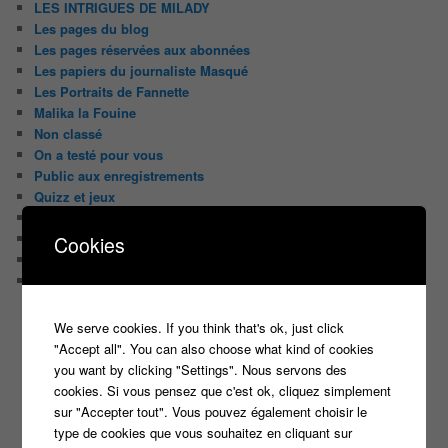
LES INTRIGUES DE MILADY
Les pages du blog
Les pages réservées aux abonnées
Les papiers du journaliste Masqué
Les Portraits de Fannette
Malika la Fouine
Non classé
On a testé pour vous
Public aux enregistrements
Quizz et jeux
Sondages
Top Infojeuxtv
Cookies
uncategorized
Vous avez la parole
We serve cookies. If you think that's ok, just click
ON PARLE DE TOUT ÇA !
"Accept all". You can also choose what kind of cookies
"Tout le monde veut prendre sa place"
you want by clicking "Settings". Nous servons des
candidat
Article
casteur
assister dans le public
c8
cookies. Si vous pensez que c'est ok, cliquez simplement
casting
sur "Accepter tout". Vous pouvez également choisir le
Christophe Dechavanne
Cyril Hanouna
type de cookies que vous souhaitez en cliquant sur