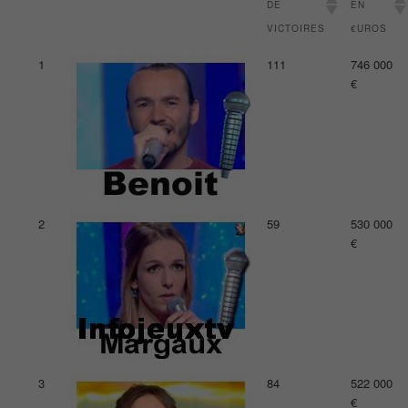
DE
EN
VICTOIRES
€UROS
1
111
746 000
€
2
59
530 000
€
3
84
522 000
€