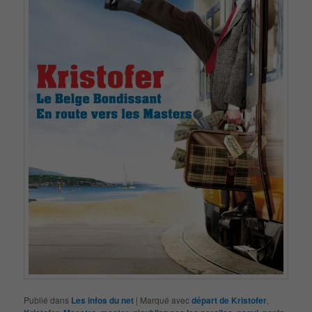
Publié dans
Les infos du net
|
Marqué avec
départ de Kristofer
,