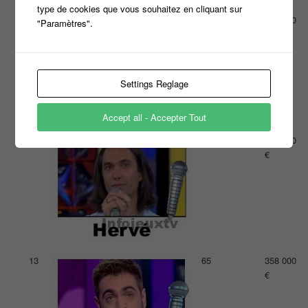
type de cookies que vous souhaitez en cliquant sur
11
59
366 000
"Paramètres".
€
Settings Reglage
Accept all - Accepter Tout
12
45
361 000
€
13
65
358 000
€