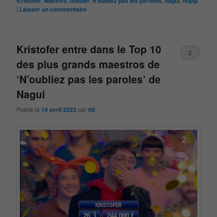
Kristofer
,
Maestro
,
master
,
n'oubliez pas les paroiles
,
nagui
,
noplp
|
Laisser un commentaire
Kristofer entre dans le Top 10
2
des plus grands maestros de
‘N’oubliez pas les paroles’ de
Nagui
Publié le
19 avril 2022
par
titi