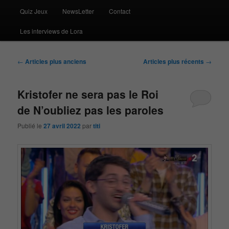
Quiz Jeux
NewsLetter
Contact
Les interviews de Lora
Navigation
←
Articles plus anciens
Articles plus récents
→
des
articles
Kristofer ne sera pas le Roi
de N’oubliez pas les paroles
Publié le
27 avril 2022
par
titi