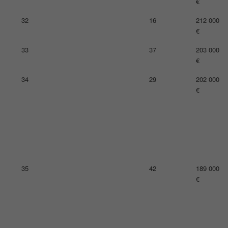
€
32
16
212 000
€
33
37
203 000
€
34
29
202 000
€
35
42
189 000
€
36
29
185 000
€
37
19
184 000
€
38
22
177 000
€
39
35
177 000