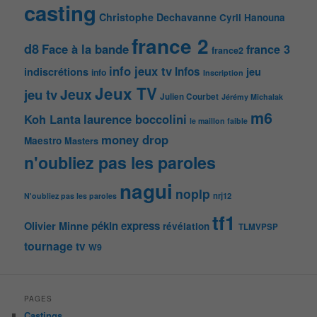
casting
Christophe Dechavanne
Cyril Hanouna
france 2
d8
Face à la bande
france 3
france2
info jeux tv
Infos
indiscrétions
jeu
info
Inscription
Jeux TV
Jeux
jeu tv
Julien Courbet
Jérémy Michalak
m6
Koh Lanta
laurence boccolini
le maillon faible
money drop
Maestro
Masters
n'oubliez pas les paroles
nagui
noplp
nrj12
N'oubliez pas les paroles
tf1
pékin express
Olivier Minne
révélation
TLMVPSP
tournage
tv
W9
PAGES
Castings