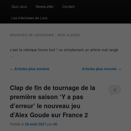
Quiz Jeux
NewsLetter
Contact
Les interviews de Lora
ARCHIVES DE CATÉGORIE :
NON CLASSÉ
c’est la rubrique fourre tout ! ou simplement un article mal rangé
…
Navigation
←
Articles plus anciens
Articles plus récents
→
des
articles
Clap de fin de tournage de la
5
première saison ‘Y a pas
d’erreur’ le nouveau jeu
d’Alex Goude sur France 2
Publié le
28 août 2021
par
titi