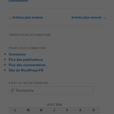
commentaire
Navigation
←
Articles plus anciens
Articles plus récents
→
des
articles
TRADUCTEUR AUTOMATIQUE
POUR VOUS CONNECTER
Connexion
Flux des publications
Flux des commentaires
Site de WordPress-FR
C’EST ICI QU’ON CHERCHE …
R
e
c
h
AOÛT 2026
e
L
M
M
J
V
S
D
r