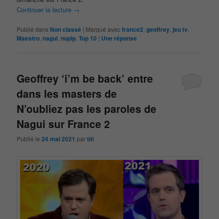
Continuer la lecture
→
Publié dans
Non classé
|
Marqué avec
france2
,
geoffrey
,
jeu tv
,
Maestro
,
nagui
,
noplp
,
Top 10
|
Une
réponse
Geoffrey ‘i’m be back’ entre
dans les masters de
N’oubliez pas les paroles de
Nagui sur France 2
Publié le
24 mai 2021
par
titi