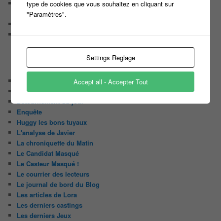
Casting pour un nouveau jeu de Culture générale animé par
type de cookies que vous souhaitez en cliquant sur
Bruno Guillon sur La 2
"Paramètres".
Casting pour une nouvelle émission Tv de Brocante
Participez en binôme à un nouveau JEU MUSICAL et tentez
de remporter 10 000 EUROS
Settings Reglage
CATÉGORIES
Audiences
Accept all - Accepter Tout
Carte Blanche à …
Détournement du jour
Enquête
Huggy les bons tuyaux
L'analyse de Javier
La chroniquette du Matin
Le Candidat Masqué
Le Casteur Masqué !
Le courrier des lecteurs
Le journal de bord du Blog
Les articles de Lora
Les derniers castings
Les derniers Jeux