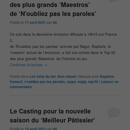
des plus grands ‘Maestros’
de ‘N’oubliez pas les paroles’
Publié le
17 avril 2021
par
titi
Ce soir dans la deuxième émission diffusée à 19h15 sur France
2,
de ‘N’oubliez pas les paroles’ animée par Nagui, Baptiste, le
‘maestro’ actuel de l’émission, a fait son entrée dans le Top 50
des plus grands ‘Maestros’ de l’histoire du jeu.
Continuer la lecture
→
Publié dans
Les infos du net
,
Non classé
|
Marqué avec
Baptiste
,
france2
,
n'oubliez pas les paroles
,
nagui
,
noplp
,
top 50
|
Laisser un
commentaire
Le Casting pour la nouvelle
saison du ‘Meilleur Pâtissier’
Publié le
15 avril 2021
par
titi