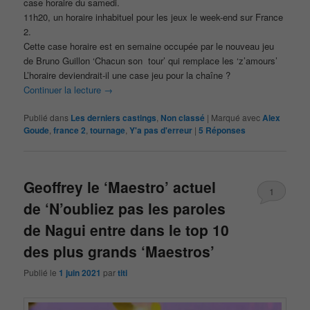
case horaire du samedi.
11h20, un horaire inhabituel pour les jeux le week-end sur France
2.
Cette case horaire est en semaine occupée par le nouveau jeu
de Bruno Guillon ‘Chacun son tour’ qui remplace les ‘z’amours’
L’horaire deviendrait-il une case jeu pour la chaîne ?
Continuer la lecture
→
Publié dans
Les derniers castings
,
Non classé
|
Marqué avec
Alex
Goude
,
france 2
,
tournage
,
Y'a pas d'erreur
|
5
Réponses
Geoffrey le ‘Maestro’ actuel
1
de ‘N’oubliez pas les paroles
de Nagui entre dans le top 10
des plus grands ‘Maestros’
Publié le
1 juin 2021
par
titi