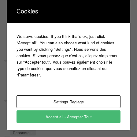
Ce sera un réel plaisir de vous retrouver
Cookies
Ce contenu a été publié dans
Carte Blanche à ...
par
titi
, et marqué
avec
france 2
,
lucile
,
Masters
,
n'oubliez pas les paroles
,
nagui
,
noplp
. Mettez-le en favori avec son
permalien
.
We serve cookies. If you think that's ok, just click
3 RÉFLEXIONS SUR «
CARTE BLANCHE À LUCILE LA ‘MAESTRO’ DE
"Accept all". You can also choose what kind of cookies
you want by clicking "Settings". Nous servons des
‘N’OUBLIEZ PAS LES PAROLES’ AUX 28 VICTOIRES ET 202 000 EUROS
»
cookies. Si vous pensez que c'est ok, cliquez simplement
sur "Accepter tout". Vous pouvez également choisir le
Le
1 septembre 2016 à 21 h 39 min
,
KROLE_
a dit :
type de cookies que vous souhaitez en cliquant sur
RT @Candidat_ou_pas: Carte Blanche à @LucileMaziarz la
"Paramètres".
‘Maestro’ de #Noplp de @nagui aux 23 victoires et 202 000 euros
…
https://t.co/B2s…
↓
Répondre
Settings Reglage
Le
1 septembre 2016 à 22 h 40 min
,
Marie Claude Caron Oudin
a
dit :
Accept all - Accepter Tout
Marie Claude Caron Oudin
liked this on Facebook.
↓
Répondre