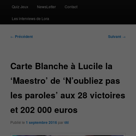
Quiz Jeux
NewsLetter
Contact
Les interviews de Lora
Navigation
←
Précédent
Suivant
→
des
articles
Carte Blanche à Lucile la
‘Maestro’ de ‘N’oubliez pas
les paroles’ aux 28 victoires
et 202 000 euros
Publié le
1 septembre 2016
par
titi