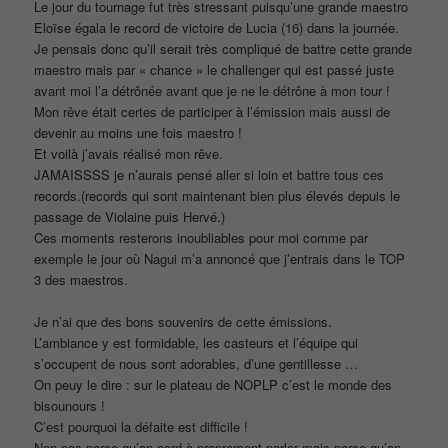
Le jour du tournage fut très stressant puisqu’une grande maestro
Eloïse égala le record de victoire de Lucia (16) dans la journée.
Je pensais donc qu’il serait très compliqué de battre cette grande
maestro mais par « chance » le challenger qui est passé juste
avant moi l’a détrônée avant que je ne le détrône à mon tour !
Mon rêve était certes de participer à l’émission mais aussi de
devenir au moins une fois maestro !
Et voilà j’avais réalisé mon rêve.
JAMAISSSS je n’aurais pensé aller si loin et battre tous ces
records.(records qui sont maintenant bien plus élevés depuis le
passage de Violaine puis Hervé.)
Ces moments resterons inoubliables pour moi comme par
exemple le jour où Nagui m’a annoncé que j’entrais dans le TOP
3 des maestros.
Je n’ai que des bons souvenirs de cette émissions.
L’ambiance y est formidable, les casteurs et l’équipe qui
s’occupent de nous sont adorables, d’une gentillesse …
On peuy le dire : sur le plateau de NOPLP c’est le monde des
bisounours !
C’est pourquoi la défaite est difficile !
Non pas parce qu’on perd à proprement parler mais parce qu’on