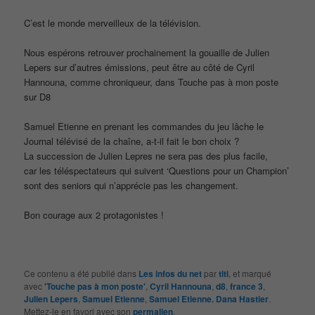
C’est le monde merveilleux de la télévision.
Nous espérons retrouver prochainement la gouaille de Julien
Lepers sur d’autres émissions, peut être au côté de Cyril
Hannouna, comme chroniqueur, dans Touche pas à mon poste
sur D8
Samuel Etienne en prenant les commandes du jeu lâche le
Journal télévisé de la chaîne, a-t-il fait le bon choix ?
La succession de Julien Lepres ne sera pas des plus facile,
car les téléspectateurs qui suivent ‘Questions pour un Champion’
sont des seniors qui n’apprécie pas les changement.
Bon courage aux 2 protagonistes !
Ce contenu a été publié dans
Les infos du net
par
titi
, et marqué
avec
'Touche pas à mon poste'
,
Cyril Hannouna
,
d8
,
france 3
,
Julien Lepers
,
Samuel Etienne
,
Samuel Etienne. Dana Hastier
.
Mettez-le en favori avec son
permalien
.