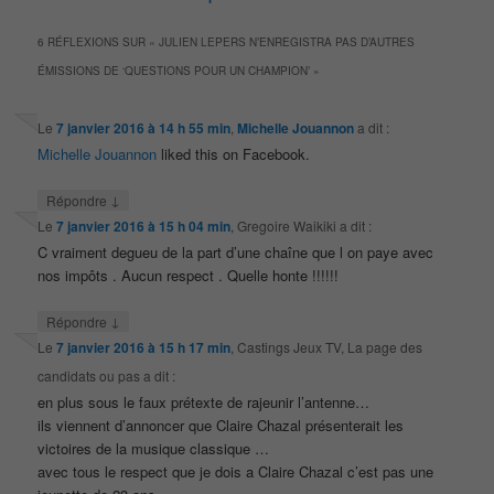
6 RÉFLEXIONS SUR «
JULIEN LEPERS N’ENREGISTRA PAS D’AUTRES
ÉMISSIONS DE ‘QUESTIONS POUR UN CHAMPION’
»
Le
7 janvier 2016 à 14 h 55 min
,
Michelle Jouannon
a dit :
Michelle Jouannon
liked this on Facebook.
↓
Répondre
Le
7 janvier 2016 à 15 h 04 min
,
Gregoire Waikiki
a dit :
C vraiment degueu de la part d’une chaîne que l on paye avec
nos impôts . Aucun respect . Quelle honte !!!!!!
↓
Répondre
Le
7 janvier 2016 à 15 h 17 min
,
Castings Jeux TV, La page des
candidats ou pas
a dit :
en plus sous le faux prétexte de rajeunir l’antenne…
ils viennent d’annoncer que Claire Chazal présenterait les
victoires de la musique classique …
avec tous le respect que je dois a Claire Chazal c’est pas une