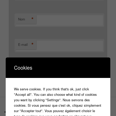
*
Nom
*
E-mail
Cookies
Site web
We serve cookies. If you think that's ok, just click
"Accept all". You can also choose what kind of cookies
you want by clicking "Settings". Nous servons des
cookies. Si vous pensez que c'est ok, cliquez simplement
PAGES
sur "Accepter tout". Vous pouvez également choisir le
Castings