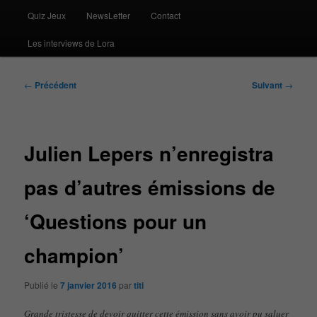
Quiz Jeux
NewsLetter
Contact
Les interviews de Lora
Navigation
←
Précédent
Suivant
→
des
articles
Julien Lepers n’enregistra
pas d’autres émissions de
‘Questions pour un
champion’
Publié le
7 janvier 2016
par
titi
Grande tristesse de devoir quitter cette émission sans avoir pu saluer