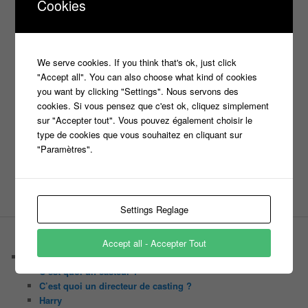
Cookies
*
Nom
We serve cookies. If you think that's ok, just click
*
"Accept all". You can also choose what kind of cookies
E-mail
you want by clicking "Settings". Nous servons des
cookies. Si vous pensez que c'est ok, cliquez simplement
sur "Accepter tout". Vous pouvez également choisir le
type de cookies que vous souhaitez en cliquant sur
Site web
"Paramètres".
Settings Reglage
PAGES
Accept all - Accepter Tout
Castings
C’est quoi un casteur ?
C’est quoi un directeur de casting ?
Harry