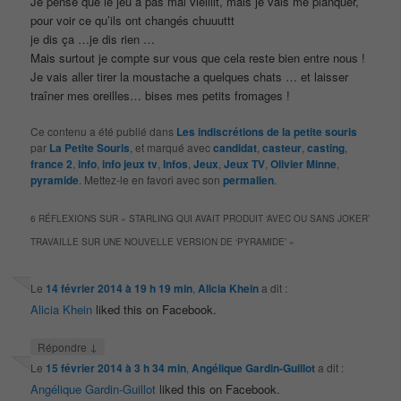
Je pense que le jeu à pas mal vieillit, mais je vais me planquer,
pour voir ce qu’ils ont changés chuuuttt
je dis ça …je dis rien …
Mais surtout je compte sur vous que cela reste bien entre nous !
Je vais aller tirer la moustache a quelques chats … et laisser
traîner mes oreilles… bises mes petits fromages !
Ce contenu a été publié dans
Les indiscrétions de la petite souris
par
La Petite Souris
, et marqué avec
candidat
,
casteur
,
casting
,
france 2
,
info
,
info jeux tv
,
Infos
,
Jeux
,
Jeux TV
,
Olivier Minne
,
pyramide
. Mettez-le en favori avec son
permalien
.
6 RÉFLEXIONS SUR «
STARLING QUI AVAIT PRODUIT ‘AVEC OU SANS JOKER’
TRAVAILLE SUR UNE NOUVELLE VERSION DE ‘PYRAMIDE’
»
Le
14 février 2014 à 19 h 19 min
,
Alicia Khein
a dit :
Alicia Khein
liked this on Facebook.
↓
Répondre
Le
15 février 2014 à 3 h 34 min
,
Angélique Gardin-Guillot
a dit :
Angélique Gardin-Guillot
liked this on Facebook.