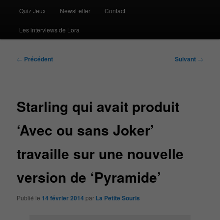
Quiz Jeux
NewsLetter
Contact
Les interviews de Lora
Navigation
←
Précédent
Suivant
→
des
articles
Starling qui avait produit
‘Avec ou sans Joker’
travaille sur une nouvelle
version de ‘Pyramide’
Publié le
14 février 2014
par
La Petite Souris