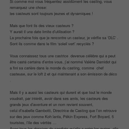
Si comme moi vous fréquentez assidûment les casting, vous
remarquez une chose:
les casteurs sont toujours jeunes et dynamiques !
Mais que font ils des vieux casteurs ?
Y aurait il une date limite d’utilisation ?
La prochaine fois que je rencontre un casteur, je vérifie sa ‘DLC’ .
Sont ils comme dans le film ‘soleil vert’ recyclés ?
Vous connaissez tous une castrice devenue célèbre qui a peut
être casté certains d’entre vous, j’ai nommé Valérie Damidot qui
a fini sa carière dans le monde du casting, comme chef
casteuse, sur le loft 2 et qui maintenant a son émission de déco
.
Mais il y a aussi les casteurs qui durent et que tout le monde
voudrait, par intérêt, avoir dans ses amis, les casteurs des
grands jeux d’aventure et un nom revient souvent,
celui d’isabelle Gambotti, Directrice de Casting que l’on retrouve
sur des jeux comme Koh lanta, Pékin Express, Fort Boyard, 5
touristes, l’ile des vérités …
Avec tous les dossiers de candiats qu’elle a entre les mains, elle