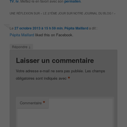
TV
,
tv
. Mettez-le en favori avec son
permalien
.
UNE RÉFLEXION SUR «
LE 27ÉME JOUR SUR NOTRE JOURNAL DU BLOG !
»
Le
27 octobre 2013 à 15 h 59 min
,
Pépita Maillard
a dit :
Pépita Maillard
liked this on Facebook.
↓
Répondre
Laisser un commentaire
Votre adresse e-mail ne sera pas publiée.
Les champs
*
obligatoires sont indiqués avec
*
Commentaire