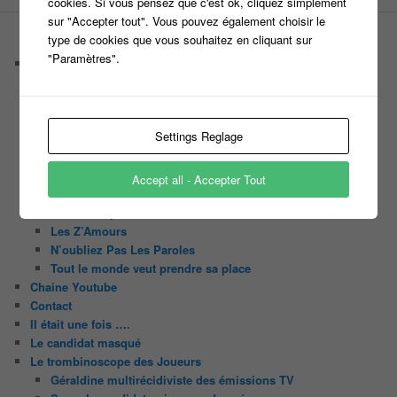
cookies. Si vous pensez que c'est ok, cliquez simplement
sur "Accepter tout". Vous pouvez également choisir le
type de cookies que vous souhaitez en cliquant sur
PAGES
"Paramètres".
Castings
C’est quoi un casteur ?
C’est quoi un directeur de casting ?
Harry
Settings Reglage
Motus
Slam
C’est quoi un casting ?
Accept all - Accepter Tout
Tous les castings
Les 12 coups de midi
Les Z’Amours
N’oubliez Pas Les Paroles
Tout le monde veut prendre sa place
Chaine Youtube
Contact
Il était une fois ….
Le candidat masqué
Le trombinoscope des Joueurs
Géraldine multirécidiviste des émissions TV