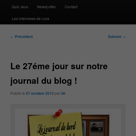
Quiz Jeux
NewsLetter
Contact
Les interviews de Lora
Navigation
←
Précédent
Suivant
→
des
articles
Le 27éme jour sur notre
journal du blog !
Publié le
27 octobre 2013
par
titi