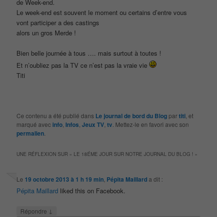
de Week-end.
Le week-end est souvent le moment ou certains d’entre vous
vont participer a des castings
alors un gros Merde !
Bien belle journée à tous …. mais surtout à toutes !
Et n’oubliez pas la TV ce n’est pas la vraie vie
Titi
Ce contenu a été publié dans
Le journal de bord du Blog
par
titi
, et
marqué avec
info
,
Infos
,
Jeux TV
,
tv
. Mettez-le en favori avec son
permalien
.
UNE RÉFLEXION SUR «
LE 18ÉME JOUR SUR NOTRE JOURNAL DU BLOG !
»
Le
19 octobre 2013 à 1 h 19 min
,
Pépita Maillard
a dit :
Pépita Maillard
liked this on Facebook.
↓
Répondre