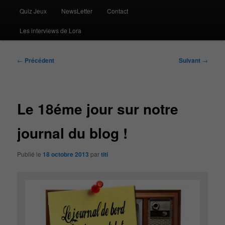
Quiz Jeux
NewsLetter
Contact
Les interviews de Lora
Navigation
←
Précédent
Suivant
→
des
articles
Le 18éme jour sur notre
journal du blog !
Publié le
18 octobre 2013
par
titi