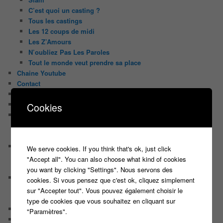
C’est quoi un casting ?
Tous les castings
Les 12 coups de midi
Les Z’Amours
N’oubliez Pas Les Paroles
Tout le monde veut prendre sa place
Chaine Youtube
Contact
Il était une fois ….
Le candidat masqué
Cookies
Le trombinoscope des Joueurs
Géraldine multirécidiviste des émissions TV
Serge le candidat qui a peur du noir.
Les coulisses des jeux
We serve cookies. If you think that's ok, just click
Les caméras d’un jeu plateau
"Accept all". You can also choose what kind of cookies
Un plateau de jeu télévisé coûte cher, mais pourquoi ?
you want by clicking "Settings". Nous servons des
Les interviews de Lora
cookies. Si vous pensez que c'est ok, cliquez simplement
Quand Lora rencontre Aline elles parlent de quoi ?
sur "Accepter tout". Vous pouvez également choisir le
Quand Lora papote avec Franck, ils parlent de quoi ?
type de cookies que vous souhaitez en cliquant sur
NewsLetter
"Paramètres".
Nos Sondages