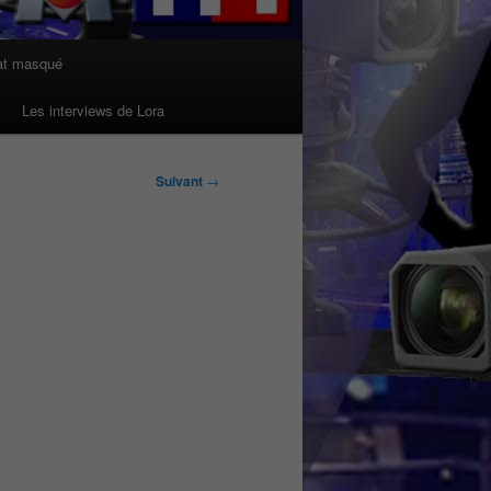
at masqué
Les interviews de Lora
Suivant
→