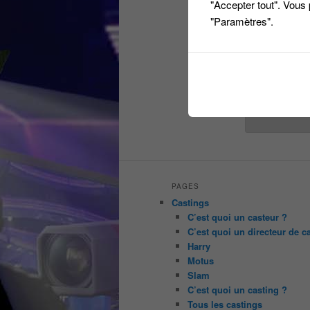
"Accepter tout". Vous
E-mail
"Paramètres".
Site web
PAGES
Castings
C’est quoi un casteur ?
C’est quoi un directeur de c
Harry
Motus
Slam
C’est quoi un casting ?
Tous les castings