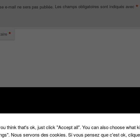
*
se e-mail ne sera pas publiée.
Les champs obligatoires sont indiqués avec
*
aire
*
ou think that's ok, just click "Accept all". You can also choose what 
tings". Nous servons des cookies. Si vous pensez que c'est ok, cliqu