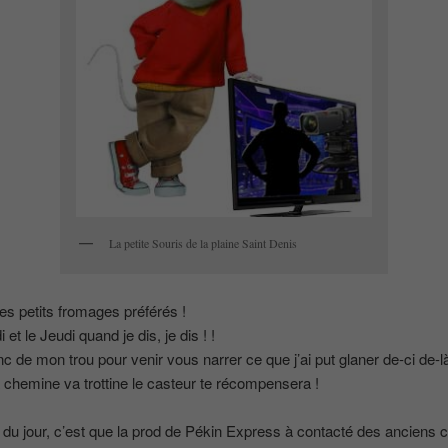
La petite Souris de la plaine Saint Denis
s petits fromages préférés !
 et le Jeudi quand je dis, je dis ! !
nc de mon trou pour venir vous narrer ce que j’ai put glaner de-ci de-l
hemine va trottine le casteur te récompensera !
fo du jour, c’est que la prod de Pékin Express à contacté des anciens 