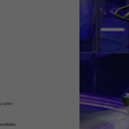
à cahin-
candidats