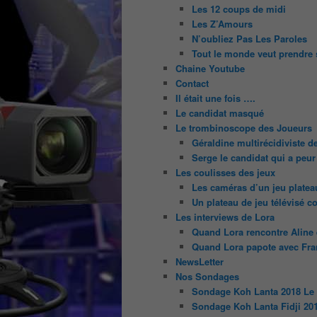
Les 12 coups de midi
Les Z’Amours
N’oubliez Pas Les Paroles
Tout le monde veut prendre 
Chaine Youtube
Contact
Il était une fois ….
Le candidat masqué
Le trombinoscope des Joueurs
Géraldine multirécidiviste 
Serge le candidat qui a peur
Les coulisses des jeux
Les caméras d’un jeu platea
Un plateau de jeu télévisé c
Les interviews de Lora
Quand Lora rencontre Aline e
Quand Lora papote avec Fran
NewsLetter
Nos Sondages
Sondage Koh Lanta 2018 Le
Sondage Koh Lanta Fidji 20