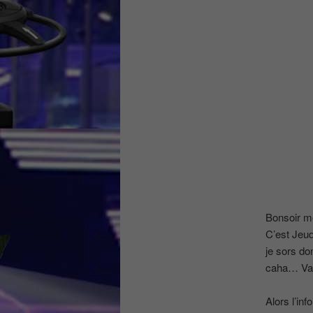
Bonsoir me
C’est Jeudi
je sors do
caha… Va c
Alors l’in