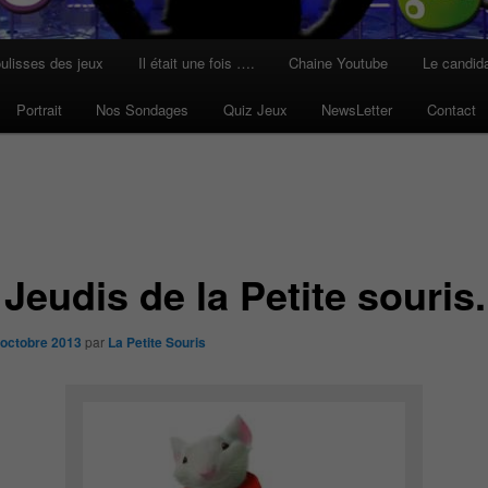
ulisses des jeux
Il était une fois ….
Chaine Youtube
Le candid
Portrait
Nos Sondages
Quiz Jeux
NewsLetter
Contact
Jeudis de la Petite souris.
 octobre 2013
par
La Petite Souris