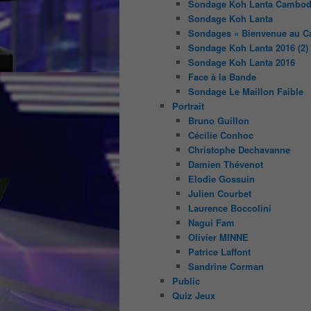
Sondage Koh Lanta Cambod
Sondage Koh Lanta
Sondages « Bienvenue au C
Sondage Koh Lanta 2016 (2)
Sondage Koh Lanta 2016
Face à la Bande
Sondage Le Maillon Faible
Portrait
Bruno Guillon
Cécilie Conhoc
Christophe Dechavanne
Damien Thévenot
Elodie Gossuin
Julien Courbet
Laurence Boccolini
Nagui Fam
Olivier MINNE
Patrice Laffont
Sandrine Corman
Public
Quiz Jeux