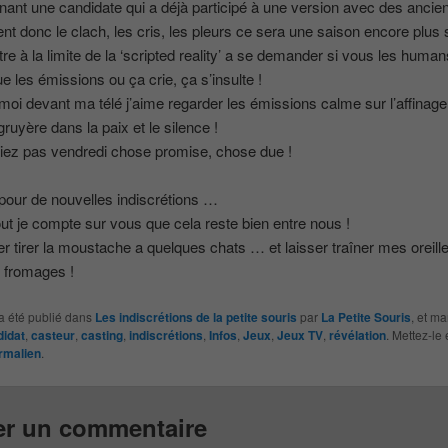
onnant une candidate qui a déjà participé à une version avec des ancien
ent donc le clach, les cris, les pleurs ce sera une saison encore plus
tre à la limite de la ‘scripted reality’ a se demander si vous les huma
e les émissions ou ça crie, ça s’insulte !
moi devant ma télé j’aime regarder les émissions calme sur l’affinag
ruyère dans la paix et le silence !
iez pas vendredi chose promise, chose due !
our de nouvelles indiscrétions …
ut je compte sur vous que cela reste bien entre nous !
ler tirer la moustache a quelques chats … et laisser traîner mes oreil
 fromages !
a été publié dans
Les indiscrétions de la petite souris
par
La Petite Souris
, et m
didat
,
casteur
,
casting
,
indiscrétions
,
Infos
,
Jeux
,
Jeux TV
,
révélation
. Mettez-le 
rmalien
.
er un commentaire