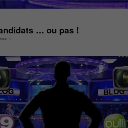
andidats … ou pas !
ce ici !