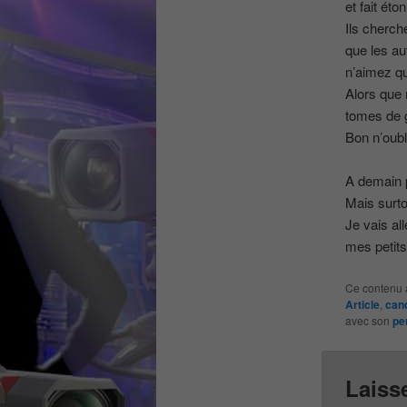
et fait ét
Ils cherch
que les au
n’aimez qu
Alors que 
tomes de g
Bon n’oubl
A demain p
Mais surto
Je vais al
mes petits
Ce contenu 
Article
,
can
avec son
pe
Laiss