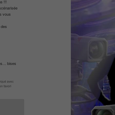
s !!!
 scénarisée
ns vous
e des
les… bises
arqué avec
en favori