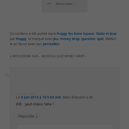
Suivez nous !
Ce contenu a été publié dans
Huggy les bons tuyaux
,
Quizz et jeux
par
Huggy
, et marqué avec
jeu
,
money drop
,
question
,
quiz
. Mettez-
le en favori avec son
permalien
.
5 RÉFLEXIONS SUR «
NOUVEAU QUIZ MONEY DROP
»
Le
9 juin 2014 à 18 h 04 min
,
Marc-Edouard
a dit :
6/8 : peut-mieux faire !
↓
Répondre