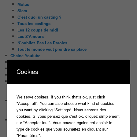
Motus
Slam
C’est quoi un casting ?
Tous les castings
Les 12 coups de midi
Les Z’Amours
N’oubliez Pas Les Paroles
Tout le monde veut prendre sa place
Chaine Youtube
Contact
Il était une fois ….
Cookies
Le candidat masqué
Le trombinoscope des Joueurs
Géraldine multirécidiviste des émissions TV
Serge le candidat qui a peur du noir.
We serve cookies. If you think that's ok, just click
Les coulisses des jeux
"Accept all". You can also choose what kind of cookies
Les caméras d’un jeu plateau
you want by clicking "Settings". Nous servons des
Un plateau de jeu télévisé coûte cher, mais pourquoi ?
cookies. Si vous pensez que c'est ok, cliquez simplement
Les interviews de Lora
sur "Accepter tout". Vous pouvez également choisir le
Quand Lora rencontre Aline elles parlent de quoi ?
type de cookies que vous souhaitez en cliquant sur
Quand Lora papote avec Franck, ils parlent de quoi ?
"Paramètres".