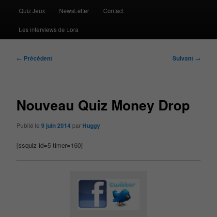
Quiz Jeux
NewsLetter
Contact
Les interviews de Lora
Navigation
←
Précédent
Suivant
→
des
articles
Nouveau Quiz Money Drop
Publié le
9 juin 2014
par
Huggy
[ssquiz id=5 timer=160]