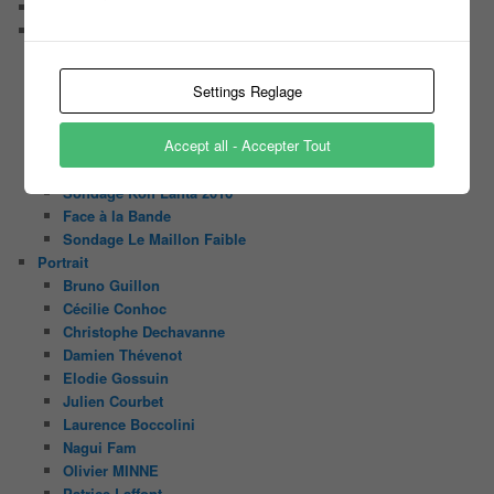
NewsLetter
Nos Sondages
Sondage Koh Lanta 2018 Le combat des héros
Sondage Koh Lanta Fidji 2017
Settings Reglage
Sondage Koh Lanta Cambodge 2017
Sondage Koh Lanta
Accept all - Accepter Tout
Sondages « Bienvenue au Camping »
Sondage Koh Lanta 2016 (2) Thailand
Sondage Koh Lanta 2016
Face à la Bande
Sondage Le Maillon Faible
Portrait
Bruno Guillon
Cécilie Conhoc
Christophe Dechavanne
Damien Thévenot
Elodie Gossuin
Julien Courbet
Laurence Boccolini
Nagui Fam
Olivier MINNE
Patrice Laffont