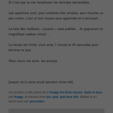
Si c’est pas le cas remplissez les données demandées.
Les questions sont, pour certaines très simples, pour d’autres un
peu moins, c’est un bon moyen pour apprendre en s’amusant.
La liste des meilleurs « joueurs » sera publiée… ils gagneront un
magnifique cadeau virtuel …
Le temps est limité, vous avez 1 minute et 30 secondes pour
terminer le quiz.
Allez chuzz les amis, les ami(e)s.
[ssquiz id=2 name email qrandom timer=90]
Ce contenu a été publié dans
Huggy les bons tuyaux
,
Quizz et jeux
par
Huggy
, et marqué avec
jeu
,
quiz
,
quiz jeux télé
. Mettez-le en
favori avec son
permalien
.