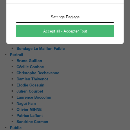
Sondage Koh Lanta Fidji 2017
Sondage Koh Lanta Cambodge 2017
Settings Reglage
Sondage Koh Lanta
Sondages « Bienvenue au Camping »
Sondage Koh Lanta 2016 (2) Thailand
Accept all - Accepter Tout
Sondage Koh Lanta 2016
Face à la Bande
Sondage Le Maillon Faible
Portrait
Bruno Guillon
Cécilie Conhoc
Christophe Dechavanne
Damien Thévenot
Elodie Gossuin
Julien Courbet
Laurence Boccolini
Nagui Fam
Olivier MINNE
Patrice Laffont
Sandrine Corman
Public