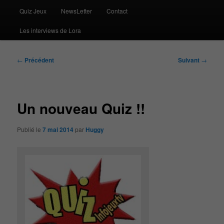
Quiz Jeux
NewsLetter
Contact
Les interviews de Lora
Navigation
←
Précédent
Suivant
→
des
articles
Un nouveau Quiz !!
Publié le
7 mai 2014
par
Huggy