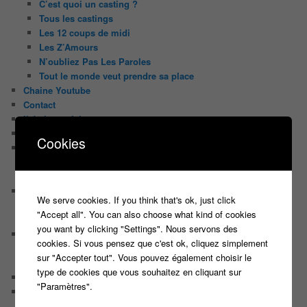
C’est quoi un casting ?
Tous les castings
Les 12 coups de midi
Les Z’Amours
N’oubliez Pas Les Paroles
Tout le monde veut prendre sa place
Chaine Youtube
Contact
Il était une fois ….
Le candidat masqué
Cookies
Le trombinoscope des Joueurs
Géraldine multirécidiviste des émissions TV
Serge le candidat qui a peur du noir.
Les coulisses des jeux
We serve cookies. If you think that's ok, just click
Les caméras d’un jeu plateau
"Accept all". You can also choose what kind of cookies
Un plateau de jeu télévisé coûte cher, mais pourquoi ?
you want by clicking "Settings". Nous servons des
Les interviews de Lora
cookies. Si vous pensez que c'est ok, cliquez simplement
Quand Lora rencontre Aline elles parlent de quoi ?
sur "Accepter tout". Vous pouvez également choisir le
Quand Lora papote avec Franck, ils parlent de quoi ?
type de cookies que vous souhaitez en cliquant sur
NewsLetter
"Paramètres".
Nos Sondages
Sondage Koh Lanta 2018 Le combat des héros