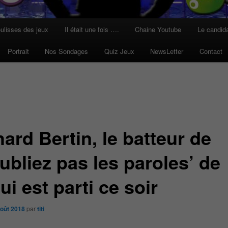
ulisses des jeux
Il était une fois ….
Chaine Youtube
Le candid
Portrait
Nos Sondages
Quiz Jeux
NewsLetter
Contact
ard Bertin, le batteur de
ubliez pas les paroles’ de
i est parti ce soir
août 2018
par
titi