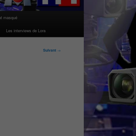
at masqué
Les interviews de Lora
Suivant
→