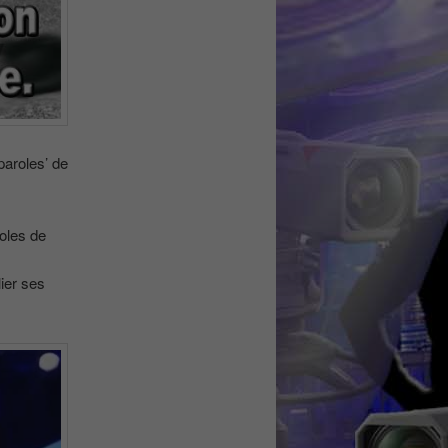
paroles’ de
roles de
lier ses