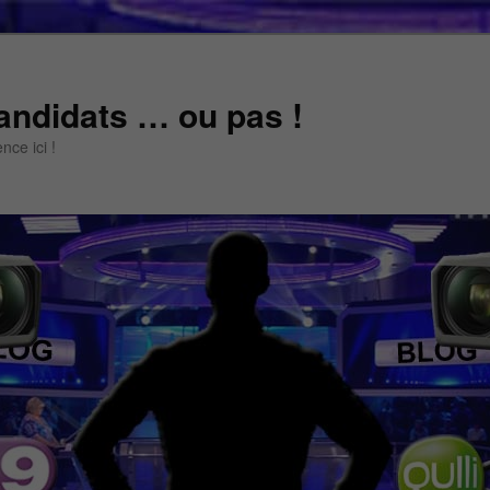
andidats … ou pas !
ce ici !