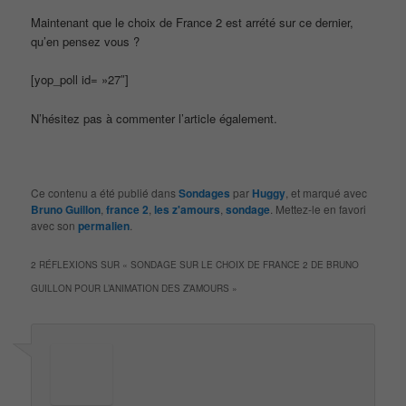
Maintenant que le choix de France 2 est arrété sur ce dernier,
qu’en pensez vous ?
[yop_poll id= »27″]
N’hésitez pas à commenter l’article également.
Ce contenu a été publié dans
Sondages
par
Huggy
, et marqué avec
Bruno Guillon
,
france 2
,
les z'amours
,
sondage
. Mettez-le en favori
avec son
permalien
.
2 RÉFLEXIONS SUR «
SONDAGE SUR LE CHOIX DE FRANCE 2 DE BRUNO
GUILLON POUR L’ANIMATION DES Z’AMOURS
»