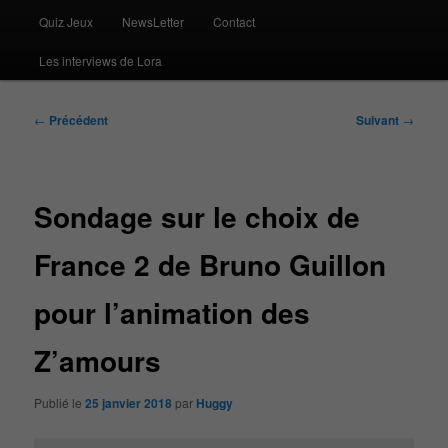
Quiz Jeux
NewsLetter
Contact
Les interviews de Lora
Navigation
←
Précédent
Suivant
→
des
articles
Sondage sur le choix de
France 2 de Bruno Guillon
pour l’animation des
Z’amours
Publié le
25 janvier 2018
par
Huggy