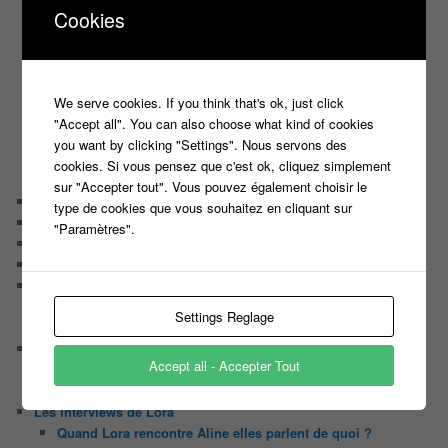
Harry
Cookies
Motus
Slam
C’est quoi un casting ?
Tous les castings
We serve cookies. If you think that's ok, just click
Les 12 coups de midi
"Accept all". You can also choose what kind of cookies
Les Z’Amours
you want by clicking "Settings". Nous servons des
N’oubliez Pas Les Paroles
cookies. Si vous pensez que c'est ok, cliquez simplement
Tout le monde veut prendre sa place
sur "Accepter tout". Vous pouvez également choisir le
Chaine Youtube
type de cookies que vous souhaitez en cliquant sur
Contact
"Paramètres".
Il était une fois ….
Le candidat masqué
Le trombinoscope des Joueurs
Géraldine multirécidiviste des émissions TV
Settings Reglage
Serge le candidat qui a peur du noir.
Les coulisses des jeux
Accept all - Accepter Tout
Les caméras d’un jeu plateau
Un plateau de jeu télévisé coûte cher, mais pourquoi ?
Les interviews de Lora
Quand Lora rencontre Aline elles parlent de quoi ?