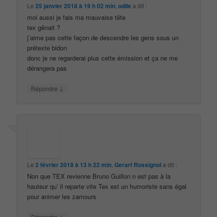
Le
25 janvier 2018 à 19 h 02 min
,
odile
a dit :
moi aussi je fais ma mauvaise tête
tex gênait ?
j’aime pas cette façon de descendre les gens sous un
prétexte bidon
donc je ne regarderai plus cette émission et ça ne me
dérangera pas
↓
Répondre
Le
2 février 2018 à 13 h 22 min
,
Gerarf Rossignol
a dit :
Non que TEX revienne Bruno Guillon n est pas à la
hauteur qu’ il reparte vite Tex est un humoriste sans égal
pour animer les zamours
↓
Répondre