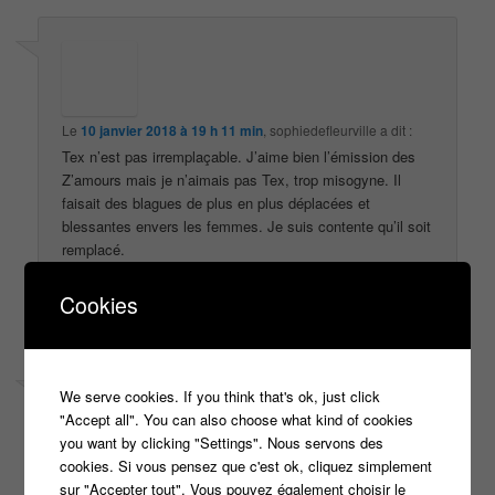
Le
10 janvier 2018 à 19 h 11 min
,
sophiedefleurville
a dit :
Tex n’est pas irremplaçable. J’aime bien l’émission des
Z’amours mais je n’aimais pas Tex, trop misogyne. Il
faisait des blagues de plus en plus déplacées et
blessantes envers les femmes. Je suis contente qu’il soit
remplacé.
↓
Répondre
Cookies
We serve cookies. If you think that's ok, just click
"Accept all". You can also choose what kind of cookies
you want by clicking "Settings". Nous servons des
cookies. Si vous pensez que c'est ok, cliquez simplement
Le
9 février 2018 à 12 h 38 min
,
FERHAT Daniel
a dit :
sur "Accepter tout". Vous pouvez également choisir le