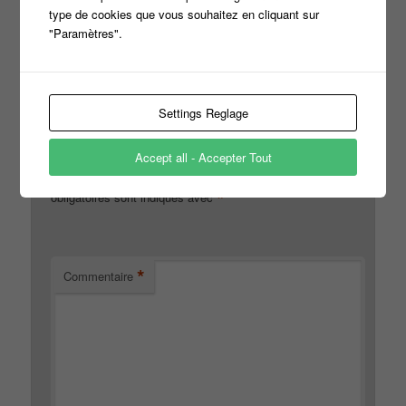
Une nouvelle tête ! ? Pourquoi pase ? La direction gère
type de cookies que vous souhaitez en cliquant sur
bien.J’ai confiance.Bonne continuation.
"Paramètres".
↓
Répondre
Settings Reglage
Laisser un commentaire
Accept all - Accepter Tout
Votre adresse e-mail ne sera pas publiée.
Les champs
*
obligatoires sont indiqués avec
*
Commentaire