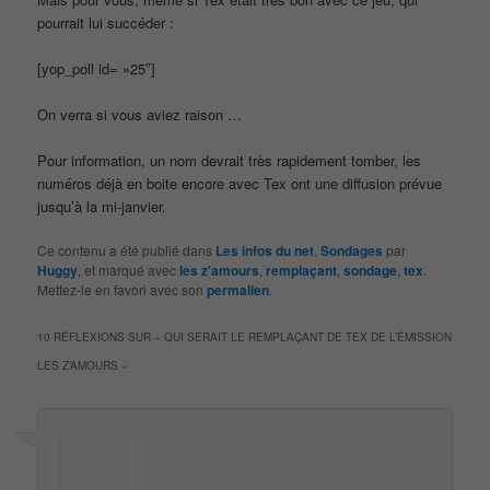
pourrait lui succéder :
[yop_poll id= »25″]
On verra si vous aviez raison …
Pour information, un nom devrait très rapidement tomber, les
numéros déjà en boite encore avec Tex ont une diffusion prévue
jusqu’à la mi-janvier.
Ce contenu a été publié dans
Les infos du net
,
Sondages
par
Huggy
, et marqué avec
les z'amours
,
remplaçant
,
sondage
,
tex
.
Mettez-le en favori avec son
permalien
.
10 RÉFLEXIONS SUR «
QUI SERAIT LE REMPLAÇANT DE TEX DE L’ÉMISSION
LES Z’AMOURS
»