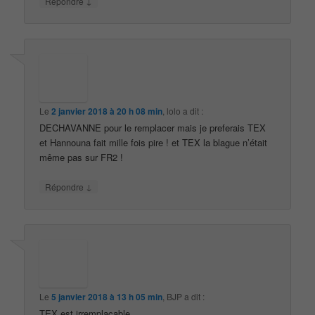
↓
Répondre
Le
2 janvier 2018 à 20 h 08 min
,
lolo
a dit :
DECHAVANNE pour le remplacer mais je preferais TEX
et Hannouna fait mille fois pire ! et TEX la blague n’était
même pas sur FR2 !
↓
Répondre
Le
5 janvier 2018 à 13 h 05 min
,
BJP
a dit :
TEX est irremplaçable…