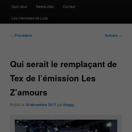
Quiz Jeux
NewsLetter
Contact
Les interviews de Lora
Navigation
←
Précédent
Suivant
→
des
articles
Qui serait le remplaçant de
Tex de l’émission Les
Z’amours
Publié le
18 décembre 2017
par
Huggy