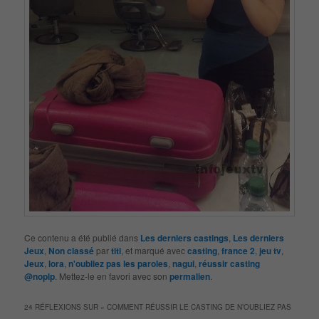
Ce contenu a été publié dans
Les derniers castings
,
Les derniers
Jeux
,
Non classé
par
titi
, et marqué avec
casting
,
france 2
,
jeu tv
,
Jeux
,
lora
,
n'oubliez pas les paroles
,
nagui
,
réussir casting
@noplp
. Mettez-le en favori avec son
permalien
.
24 RÉFLEXIONS SUR «
COMMENT RÉUSSIR LE CASTING DE N’OUBLIEZ PAS