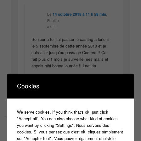
Le
14 octobre 2018 à 11 h 58 min
,
Fouille
a dit :
Bonjour a toi j’ai passer le casting a lorient
le 5 septembre de cette année 2018 et je
suis aller jusqu’au passage Caméra !! Ça
fait plus d’1 mois je surveille mes mails et
appels hihi bonne journée !! Laetitia
↓
Répondre
Cookies
We serve cookies. If you think that's ok, just click
"Accept all". You can also choose what kind of cookies
you want by clicking "Settings". Nous servons des
cookies. Si vous pensez que c'est ok, cliquez simplement
sur "Accepter tout". Vous pouvez également choisir le