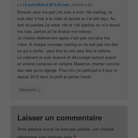
Le
13 avril 2020 à 20 h 02 min
,
Jmichel
a dit :
Bonsoir, pour ma part j’en suis à mon 10e casting. Je
suis aller 3 fois à la vidéo et jamais je n’ai été reçu. Au
test de paroles j’ai entre 100 et 130 (parfois on m’a donné
ma note, parfois je l’ai évalué moi même).
Je chante relativement après c’est pas non plus the
voice. A chaque nouveau casting on ne sait pas me dire
ce qui a cliché : peut être la voix peut être le rythme.
Là vraiment je suis écœuré et découragé surtout quand
on entend certaines et certains Maestros chanter comme
des oies qu’on égorge. Pour info j’ai participé à 5 jeux tv
depuis 2012 donc le profil je pense l’avoir.
↓
Répondre
Laisser un commentaire
Votre adresse e-mail ne sera pas publiée.
Les champs
*
obligatoires sont indiqués avec