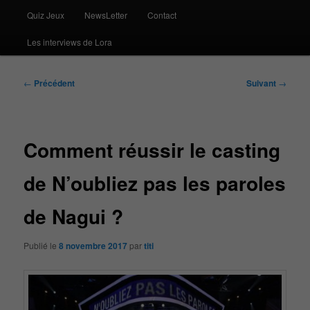
Quiz Jeux
NewsLetter
Contact
Les interviews de Lora
Navigation
←
Précédent
Suivant
→
des
articles
Comment réussir le casting
de N’oubliez pas les paroles
de Nagui ?
Publié le
8 novembre 2017
par
titi