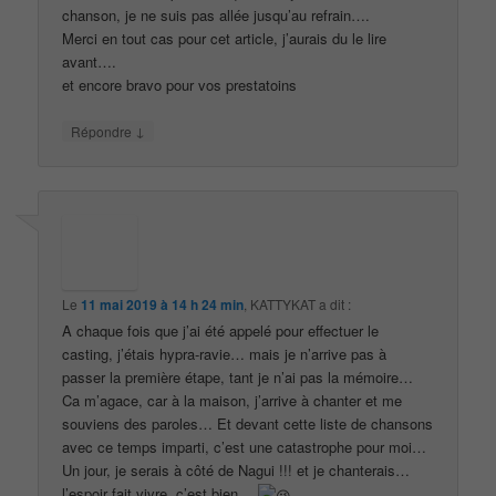
chanson, je ne suis pas allée jusqu’au refrain….
Merci en tout cas pour cet article, j’aurais du le lire
avant….
et encore bravo pour vos prestatoins
↓
Répondre
Le
11 mai 2019 à 14 h 24 min
,
KATTYKAT
a dit :
A chaque fois que j’ai été appelé pour effectuer le
casting, j’étais hypra-ravie… mais je n’arrive pas à
passer la première étape, tant je n’ai pas la mémoire…
Ca m’agace, car à la maison, j’arrive à chanter et me
souviens des paroles… Et devant cette liste de chansons
avec ce temps imparti, c’est une catastrophe pour moi…
Un jour, je serais à côté de Nagui !!! et je chanterais…
l’espoir fait vivre, c’est bien…