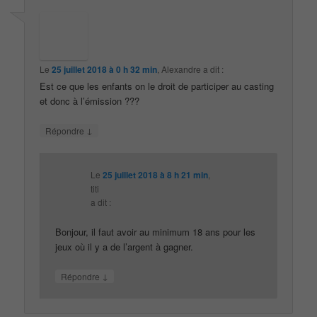
Le
25 juillet 2018 à 0 h 32 min
,
Alexandre
a dit :
Est ce que les enfants on le droit de participer au casting
et donc à l’émission ???
↓
Répondre
Le
25 juillet 2018 à 8 h 21 min
,
titi
a dit :
Bonjour, il faut avoir au minimum 18 ans pour les
jeux où il y a de l’argent à gagner.
↓
Répondre