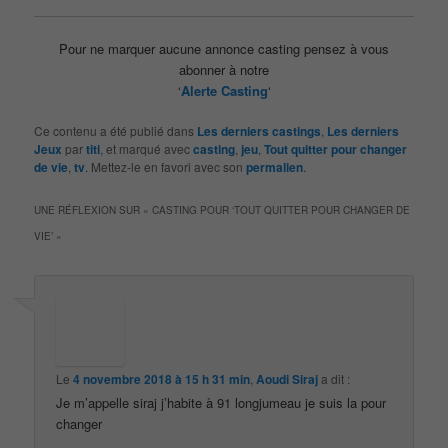
Pour ne marquer aucune annonce casting pensez à vous
abonner à notre
‘
Alerte Casting
‘
Ce contenu a été publié dans
Les derniers castings
,
Les derniers
Jeux
par
titi
, et marqué avec
casting
,
jeu
,
Tout quitter pour changer
de vie
,
tv
. Mettez-le en favori avec son
permalien
.
UNE RÉFLEXION SUR «
CASTING POUR ‘TOUT QUITTER POUR CHANGER DE
VIE’
»
Le
4 novembre 2018 à 15 h 31 min
,
Aoudi Siraj
a dit :
Je m’appelle siraj j’habite à 91 longjumeau je suis la pour
changer