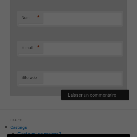
*
Nom
*
E-mail
Site web
PAGES
Castings
C’est quoi un casteur ?