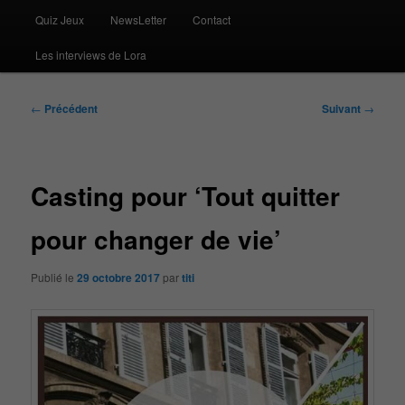
Quiz Jeux
NewsLetter
Contact
Les interviews de Lora
Navigation
←
Précédent
Suivant
→
des
articles
Casting pour ‘Tout quitter
pour changer de vie’
Publié le
29 octobre 2017
par
titi