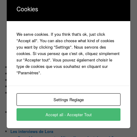
C’est quoi un directeur de casting ?
Cookies
Harry
Motus
Slam
C’est quoi un casting ?
We serve cookies. If you think that's ok, just click
Tous les castings
"Accept all". You can also choose what kind of cookies
Les 12 coups de midi
you want by clicking "Settings". Nous servons des
Les Z’Amours
cookies. Si vous pensez que c'est ok, cliquez simplement
N’oubliez Pas Les Paroles
sur "Accepter tout". Vous pouvez également choisir le
Tout le monde veut prendre sa place
type de cookies que vous souhaitez en cliquant sur
Chaine Youtube
"Paramètres".
Contact
Il était une fois ….
Le candidat masqué
Le trombinoscope des Joueurs
Géraldine multirécidiviste des émissions TV
Settings Reglage
Serge le candidat qui a peur du noir.
Les coulisses des jeux
Accept all - Accepter Tout
Les caméras d’un jeu plateau
Un plateau de jeu télévisé coûte cher, mais pourquoi ?
Les interviews de Lora