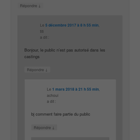
↓
Répondre
Le
5 décembre 2017 à 8 h 55 min
,
titi
a dit :
Bonjour, le public n’est pas autorisé dans les
castings
↓
Répondre
Le
1 mars 2018 à 21 h 55 min
,
achoui
a dit :
bj comment faire partie du public
↓
Répondre