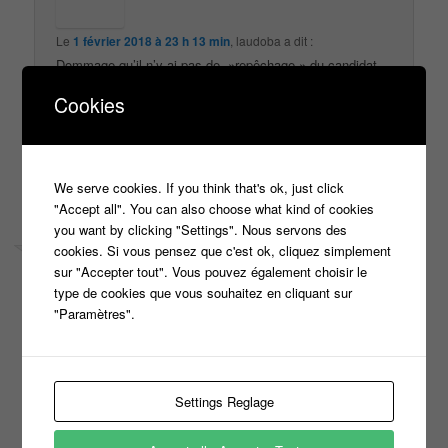
Le
1 février 2018 à 23 h 13 min
,
laudoba
a dit :
Dommage qu’il n’y ai pas de »repêchage » du candidat
qui ne peut pas chanter »la même » chanson quand
Cookies
l’autre candidat la connaît entièrement…. aucune chance
donc pour l’autre….
↓
Répondre
We serve cookies. If you think that's ok, just click
"Accept all". You can also choose what kind of cookies
you want by clicking "Settings". Nous servons des
cookies. Si vous pensez que c'est ok, cliquez simplement
sur "Accepter tout". Vous pouvez également choisir le
type de cookies que vous souhaitez en cliquant sur
"Paramètres".
Le
8 février 2018 à 14 h 55 min
,
Melocchi
a dit :
Bonjour
Quand le prochain casting n’oubliez pas les paroles à
Toulouse
Settings Reglage
Merci