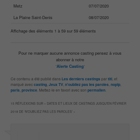
Metz
07/07/2020
La Plaine Saint-Denis
08/07/2020
Affichage des éléments 1 à 59 sur 59 éléments
Pour ne marquer aucune annonce casting pensez à vous
abonner à notre
‘
Alerte Casting
‘
Ce contenu a été publié dans
Les derniers castings
par
titi
, et
marqué avec
casting
,
Jeux TV
,
n'oubliez pas les paroles
,
noplp
,
paris
,
province
. Mettez-le en favori avec son
permalien
.
15 RÉFLEXIONS SUR «
DATES ET LIEUX DE CASTINGS JUSQU’EN FÉVRIER
2018 DE ‘N’OUBLIEZ PAS LES PAROLES’
»