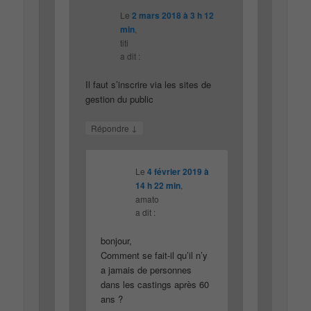
Le
2 mars 2018 à 3 h 12
min
,
titi
a dit :
Il faut s’inscrire via les sites de
gestion du public
↓
Répondre
Le
4 février 2019 à
14 h 22 min
,
amato
a dit :
bonjour,
Comment se fait-il qu’il n’y
a jamais de personnes
dans les castings après 60
ans ?