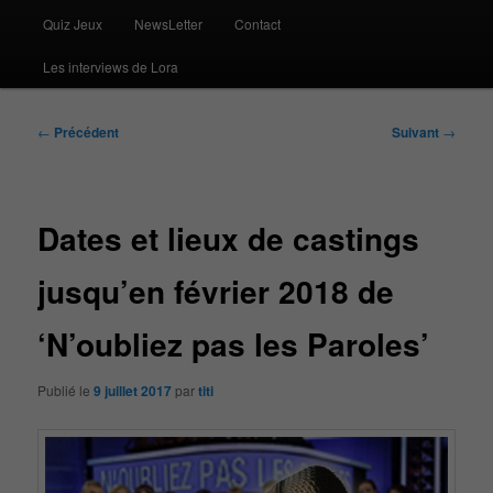
Quiz Jeux
NewsLetter
Contact
Les interviews de Lora
Navigation
←
Précédent
Suivant
→
des
articles
Dates et lieux de castings
jusqu’en février 2018 de
‘N’oubliez pas les Paroles’
Publié le
9 juillet 2017
par
titi