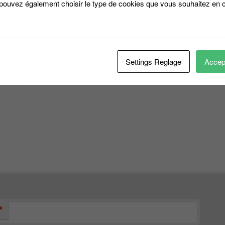
 pouvez également choisir le type de cookies que vous souhaitez en c
er un commentaire
*
se e-mail ne sera pas publiée.
Les champs obligatoires sont indiqués avec
Settings Reglage
Accept
*
aire
*