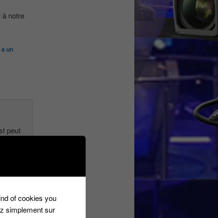
 à notre
 a un
st peut
rer son
kind of cookies you
ez simplement sur