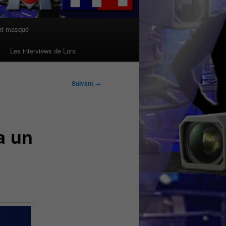
at masqué
Les interviews de Lora
Suivant
→
a un