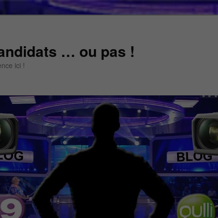
andidats … ou pas !
ce ici !