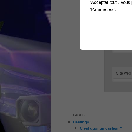
"Accepter tout". Vous
"Paramètres".
Nom
E-mail
Site web
PAGES
Castings
C’est quoi un casteur ?