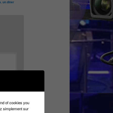
s
,
un diner
kind of cookies you
ez simplement sur