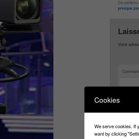
Ce contenu 
presque par
Laiss
Votre adres
Comment
Cookies
We serve cookies. If y
want by clicking "Set