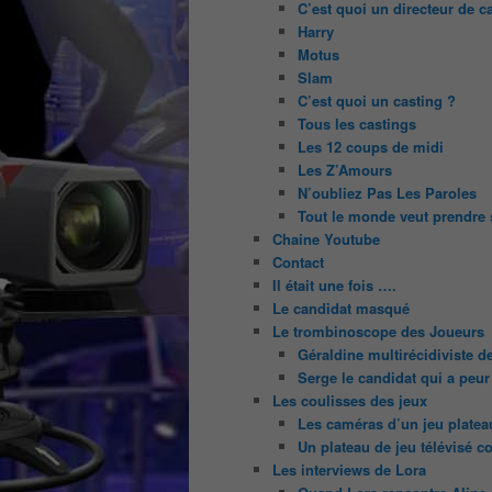
C’est quoi un directeur de c
Harry
Motus
Slam
C’est quoi un casting ?
Tous les castings
Les 12 coups de midi
Les Z’Amours
N’oubliez Pas Les Paroles
Tout le monde veut prendre 
Chaine Youtube
Contact
Il était une fois ….
Le candidat masqué
Le trombinoscope des Joueurs
Géraldine multirécidiviste 
Serge le candidat qui a peur
Les coulisses des jeux
Les caméras d’un jeu platea
Un plateau de jeu télévisé c
Les interviews de Lora