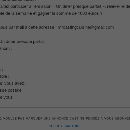
itez participer à l’émission « Un diner presque parfait », relever le dé
ôte de la semaine et gagner la somme de 1000 euros ?
ous par mail à cette adresse : mrcastingcuisine@gmail.com
 Un dîner presque parfait
énom :
 :
able :
 si vous avez :
sse postale
de vous
NE VOULEZ PAS MARQUER UNE ANNONCE CASTING PENSEZ À VOUS ABONNE
‘
ALERTE CASTING
‘