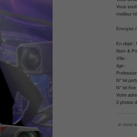
Vous souha
meilleur h
Envoyez n
En objet :
Nom & Pr
Ville :
âge :
Profession
N° tel port
N° tel fixe
Votre adre
2 photos 
SI VOUS 