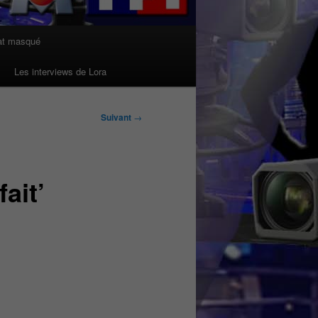
at masqué
Les interviews de Lora
Suivant
→
ait’