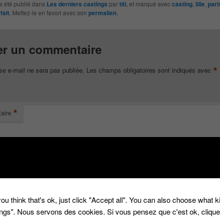
a été publié dans
Les derniers castings
par
titi
, et marqué avec
casting
,
lille
,
pari
fait
. Mettez-le en favori avec son
permalien
.
er un commentaire
*
se e-mail ne sera pas publiée.
Les champs obligatoires sont indiqués avec
*
aire
ou think that's ok, just click "Accept all". You can also choose what 
tings". Nous servons des cookies. Si vous pensez que c'est ok, cliqu