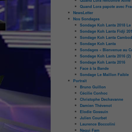
Quand Lora rencontre Aline e
Quand Lora papote avec Fran
NewsLetter
Nos Sondages
Sondage Koh Lanta 2018 Le
Sondage Koh Lanta Fidji 20
Sondage Koh Lanta Cambod
Sondage Koh Lanta
Sondages « Bienvenue au C
Sondage Koh Lanta 2016 (2)
Sondage Koh Lanta 2016
Face à la Bande
Sondage Le Maillon Faible
Portrait
Bruno Guillon
Cécilie Conhoc
Christophe Dechavanne
Damien Thévenot
Elodie Gossuin
Julien Courbet
Laurence Boccolini
Nagui Fam