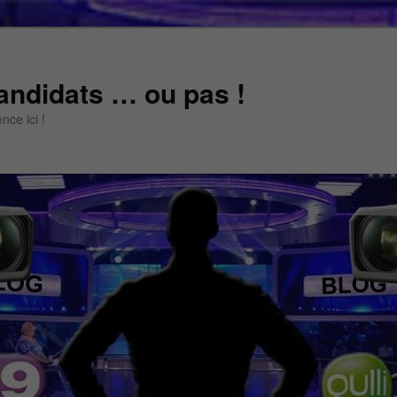
andidats … ou pas !
ce ici !