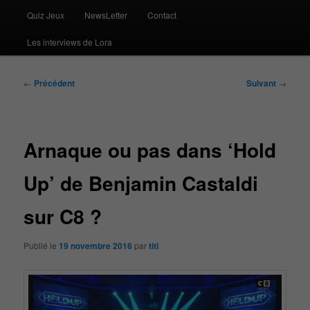
Quiz Jeux
NewsLetter
Contact
Les interviews de Lora
Navigation
←
Précédent
Suivant
→
des
articles
Arnaque ou pas dans ‘Hold
Up’ de Benjamin Castaldi
sur C8 ?
Publié le
19 novembre 2016
par
titi