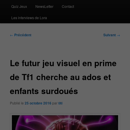
Quiz Jeux
NewsLetter
Contact
Les interviews de Lora
Navigation
←
Précédent
Suivant
→
des
articles
Le futur jeu visuel en prime
de Tf1 cherche au ados et
enfants surdoués
Publié le
25 octobre 2016
par
titi