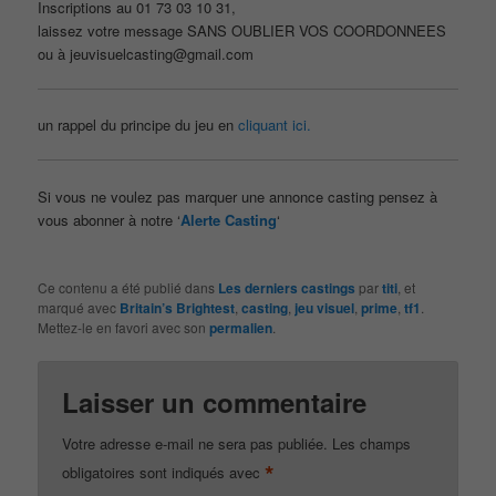
Inscriptions au 01 73 03 10 31,
laissez votre message SANS OUBLIER VOS COORDONNEES
ou à jeuvisuelcasting@gmail.com
un rappel du principe du jeu en
cliquant ici.
Si vous ne voulez pas marquer une annonce casting pensez à
vous abonner à notre ‘
Alerte Casting
‘
Ce contenu a été publié dans
Les derniers castings
par
titi
, et
marqué avec
Britain’s Brightest
,
casting
,
jeu visuel
,
prime
,
tf1
.
Mettez-le en favori avec son
permalien
.
Laisser un commentaire
Votre adresse e-mail ne sera pas publiée.
Les champs
*
obligatoires sont indiqués avec