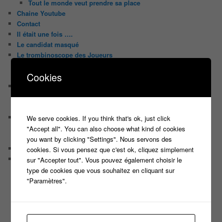
Tout le monde veut prendre sa place
Chaine Youtube
Contact
Il était une fois ….
Le candidat masqué
Le trombinoscope des Joueurs
Géraldine multirécidiviste des émissions TV
Cookies
Serge le candidat qui a peur du noir.
Les coulisses des jeux
Les caméras d’un jeu plateau
Un plateau de jeu télévisé coûte cher, mais pourquoi ?
Les interviews de Lora
We serve cookies. If you think that's ok, just click
Quand Lora rencontre Aline elles parlent de quoi ?
"Accept all". You can also choose what kind of cookies
Quand Lora papote avec Franck, ils parlent de quoi ?
you want by clicking "Settings". Nous servons des
NewsLetter
cookies. Si vous pensez que c'est ok, cliquez simplement
Nos Sondages
sur "Accepter tout". Vous pouvez également choisir le
Sondage Koh Lanta 2018 Le combat des héros
type de cookies que vous souhaitez en cliquant sur
Sondage Koh Lanta Fidji 2017
"Paramètres".
Sondage Koh Lanta Cambodge 2017
Sondage Koh Lanta
Sondages « Bienvenue au Camping »
Sondage Koh Lanta 2016 (2) Thailand