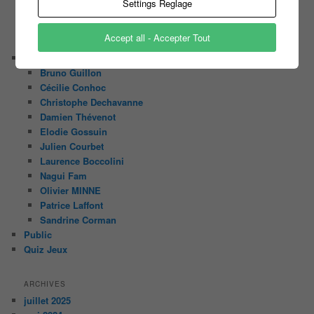
Settings Reglage
Sondage Koh Lanta 2016
Face à la Bande
Accept all - Accepter Tout
Sondage Le Maillon Faible
Portrait
Bruno Guillon
Cécilie Conhoc
Christophe Dechavanne
Damien Thévenot
Elodie Gossuin
Julien Courbet
Laurence Boccolini
Nagui Fam
Olivier MINNE
Patrice Laffont
Sandrine Corman
Public
Quiz Jeux
ARCHIVES
juillet 2025