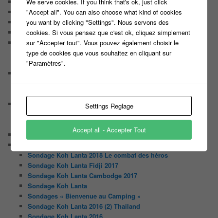
We serve cookies. If you think that's ok, just click
Chaine Youtube
"Accept all". You can also choose what kind of cookies
Contact
you want by clicking "Settings". Nous servons des
Il était une fois ….
cookies. Si vous pensez que c'est ok, cliquez simplement
Le candidat masqué
sur "Accepter tout". Vous pouvez également choisir le
Le trombinoscope des Joueurs
type de cookies que vous souhaitez en cliquant sur
Géraldine multirécidiviste des émissions TV
"Paramètres".
Serge le candidat qui a peur du noir.
Les coulisses des jeux
Les caméras d’un jeu plateau
Un plateau de jeu télévisé coûte cher, mais pourquoi ?
Les interviews de Lora
Settings Reglage
Quand Lora rencontre Aline elles parlent de quoi ?
Quand Lora papote avec Franck, ils parlent de quoi ?
Accept all - Accepter Tout
NewsLetter
Nos Sondages
Sondage Koh Lanta 2018 Le combat des héros
Sondage Koh Lanta Fidji 2017
Sondage Koh Lanta Cambodge 2017
Sondage Koh Lanta
Sondages « Bienvenue au Camping »
Sondage Koh Lanta 2016 (2) Thailand
Sondage Koh Lanta 2016