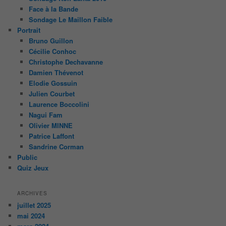
Face à la Bande
Sondage Le Maillon Faible
Portrait
Bruno Guillon
Cécilie Conhoc
Christophe Dechavanne
Damien Thévenot
Elodie Gossuin
Julien Courbet
Laurence Boccolini
Nagui Fam
Olivier MINNE
Patrice Laffont
Sandrine Corman
Public
Quiz Jeux
ARCHIVES
juillet 2025
mai 2024