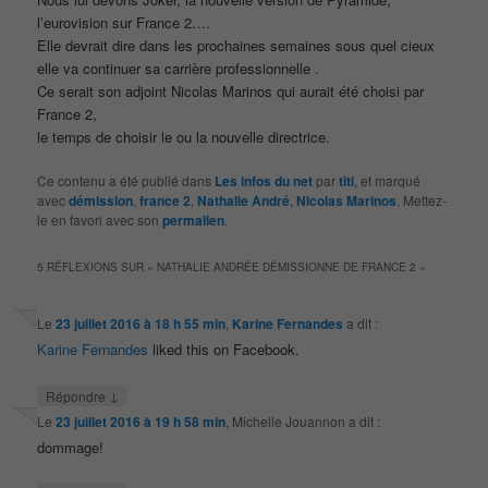
l’eurovision sur France 2….
Elle devrait dire dans les prochaines semaines sous quel cieux
elle va continuer sa carrière professionnelle .
Ce serait son adjoint Nicolas Marinos qui aurait été choisi par
France 2,
le temps de choisir le ou la nouvelle directrice.
Ce contenu a été publié dans
Les infos du net
par
titi
, et marqué
avec
démission
,
france 2
,
Nathalie André
,
Nicolas Marinos
. Mettez-
le en favori avec son
permalien
.
5 RÉFLEXIONS SUR «
NATHALIE ANDRÉE DÉMISSIONNE DE FRANCE 2
»
Le
23 juillet 2016 à 18 h 55 min
,
Karine Fernandes
a dit :
Karine Fernandes
liked this on Facebook.
↓
Répondre
Le
23 juillet 2016 à 19 h 58 min
,
Michelle Jouannon
a dit :
dommage!