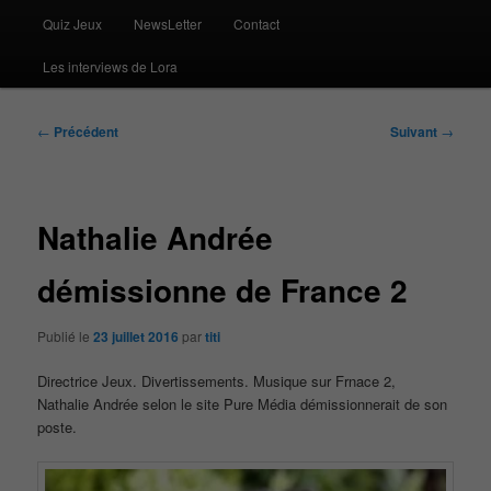
Quiz Jeux
NewsLetter
Contact
Les interviews de Lora
Navigation
←
Précédent
Suivant
→
des
articles
Nathalie Andrée
démissionne de France 2
Publié le
23 juillet 2016
par
titi
Directrice Jeux. Divertissements. Musique sur Frnace 2,
Nathalie Andrée selon le site Pure Média démissionnerait de son
poste.