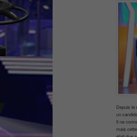
Depuis le 
un candida
Il ne conna
mais cette
était due 