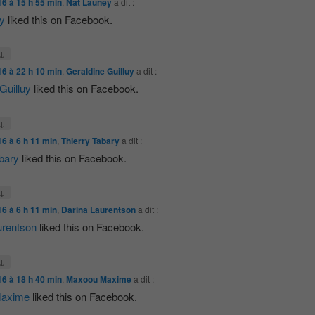
16 à 15 h 55 min
,
Nat Launey
a dit :
y
liked this on Facebook.
↓
16 à 22 h 10 min
,
Geraldine Guilluy
a dit :
Guilluy
liked this on Facebook.
↓
16 à 6 h 11 min
,
Thierry Tabary
a dit :
bary
liked this on Facebook.
↓
16 à 6 h 11 min
,
Darina Laurentson
a dit :
urentson
liked this on Facebook.
↓
16 à 18 h 40 min
,
Maxoou Maxime
a dit :
axime
liked this on Facebook.