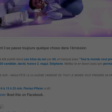
 il se passe toujours quelque chose dans l’émission
a été publié dans
Les infos du net
par
titi
, et marqué avec
"Tout le monde veut pr
00 candidat
,
david
,
france 2
,
nagui
,
Stéphane
. Mettez-le en favori avec son
perma
S SUR «
NAGUI FÊTE LE 20 000ÈME CANDIDAT DE ‘TOUT LE MONDE VEUT PRENDRE SA P
16 à 13 h 25 min
,
Florian Pfister
a dit :
ster
liked this on Facebook.
↓