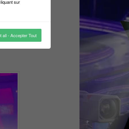
liquant sur
 all - Accepter Tout
monde veut