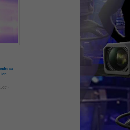
endre sa
lien
.
ALCE’
»