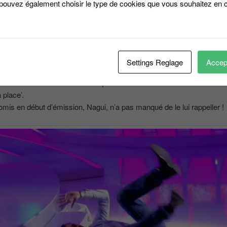
 pouvez également choisir le type de cookies que vous souhaitez en c
Settings Reglage
Accept
nal a été une roulade de David qui fut le 20 000 candidat de ‘Tout le 
 place’.
 promis en début d’émission, Nagui, n’a pas manqué de le lui rappeller !