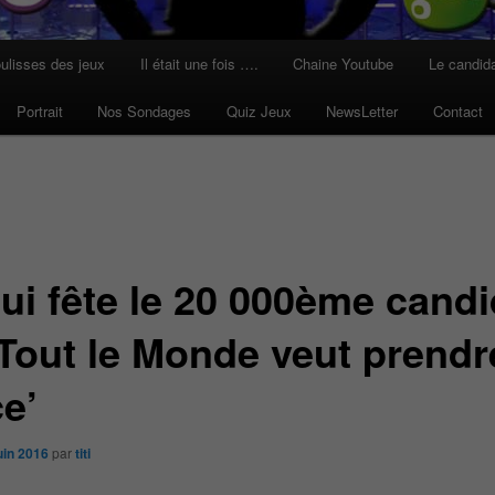
ulisses des jeux
Il était une fois ….
Chaine Youtube
Le candid
Portrait
Nos Sondages
Quiz Jeux
NewsLetter
Contact
ui fête le 20 000ème candi
‘Tout le Monde veut prendr
e’
uin 2016
par
titi