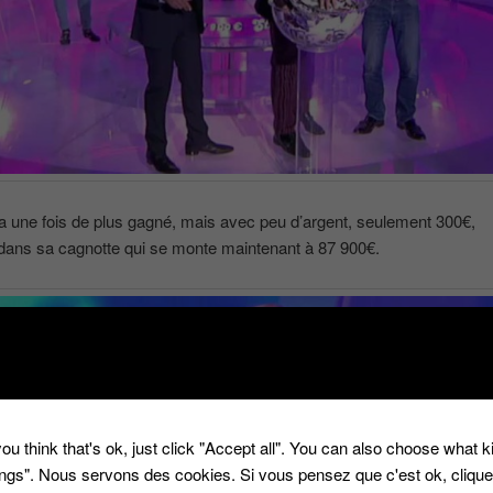
 une fois de plus gagné, mais avec peu d’argent, seulement 300€,
 dans sa cagnotte qui se monte maintenant à 87 900€.
ou think that's ok, just click "Accept all". You can also choose what 
tings". Nous servons des cookies. Si vous pensez que c'est ok, cliqu