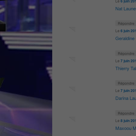
Le
6 juin 20
Nat Laune
Répondre
Le
6 juin 20
Geraldine 
Répondre
Le
7 juin 20
Thierry Ta
Répondre
Le
7 juin 20
Darina La
Répondre
Le
8 juin 20
Maxoou M