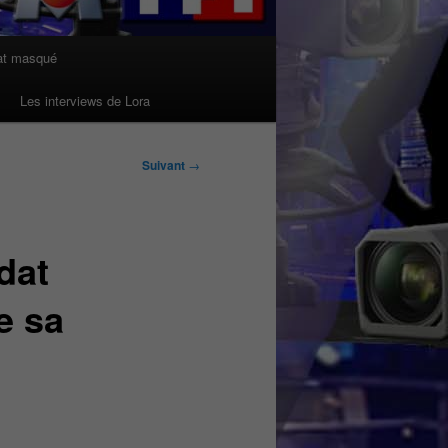
at masqué
Les interviews de Lora
Suivant
→
dat
e sa