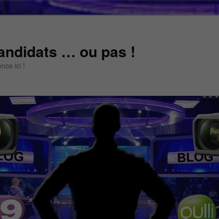
andidats … ou pas !
ce ici !