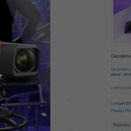
Décidément
Ce contenu 
place"
,
20 0
8 RÉFLEXION
Le
6 juin 20
Florian Pfi
Répondre