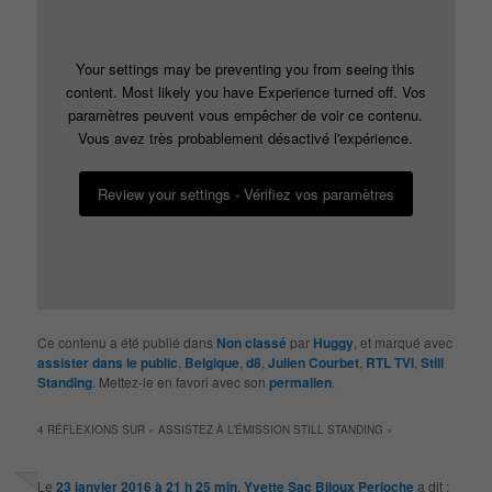
Your settings may be preventing you from seeing this
content. Most likely you have Experience turned off. Vos
paramètres peuvent vous empêcher de voir ce contenu.
Vous avez très probablement désactivé l'expérience.
Review your settings - Vérifiez vos paramètres
Ce contenu a été publié dans
Non classé
par
Huggy
, et marqué avec
assister dans le public
,
Belgique
,
d8
,
Julien Courbet
,
RTL TVI
,
Still
Standing
. Mettez-le en favori avec son
permalien
.
4 RÉFLEXIONS SUR «
ASSISTEZ À L’ÉMISSION STILL STANDING
»
Le
23 janvier 2016 à 21 h 25 min
,
Yvette Sac Bijoux Perioche
a dit :