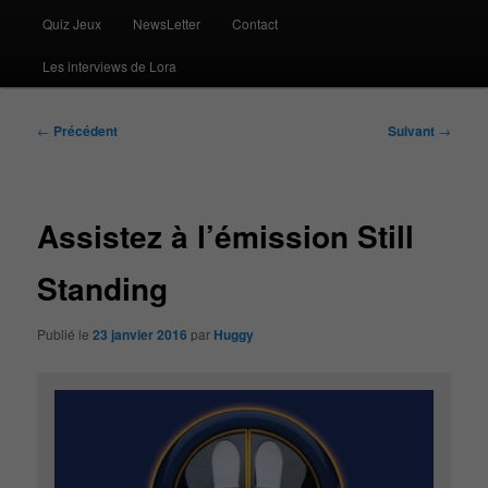
Quiz Jeux
NewsLetter
Contact
Les interviews de Lora
Navigation
←
Précédent
Suivant
→
des
articles
Assistez à l’émission Still
Standing
Publié le
23 janvier 2016
par
Huggy