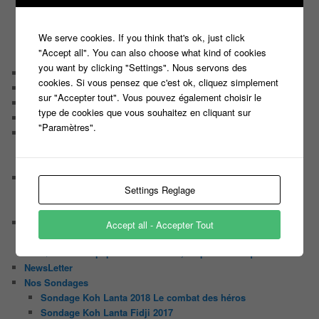
Les 12 coups de midi
Les Z’Amours
We serve cookies. If you think that's ok, just click
N’oubliez Pas Les Paroles
"Accept all". You can also choose what kind of cookies
Tout le monde veut prendre sa place
you want by clicking "Settings". Nous servons des
Chaine Youtube
cookies. Si vous pensez que c'est ok, cliquez simplement
Contact
sur "Accepter tout". Vous pouvez également choisir le
Il était une fois ….
type de cookies que vous souhaitez en cliquant sur
Le candidat masqué
"Paramètres".
Le trombinoscope des Joueurs
Géraldine multirécidiviste des émissions TV
Serge le candidat qui a peur du noir.
Les coulisses des jeux
Settings Reglage
Les caméras d’un jeu plateau
Un plateau de jeu télévisé coûte cher, mais pourquoi ?
Les interviews de Lora
Accept all - Accepter Tout
Quand Lora rencontre Aline elles parlent de quoi ?
Quand Lora papote avec Franck, ils parlent de quoi ?
NewsLetter
Nos Sondages
Sondage Koh Lanta 2018 Le combat des héros
Sondage Koh Lanta Fidji 2017