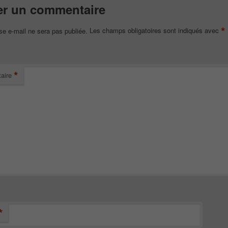
er un commentaire
*
se e-mail ne sera pas publiée.
Les champs obligatoires sont indiqués avec
*
aire
*