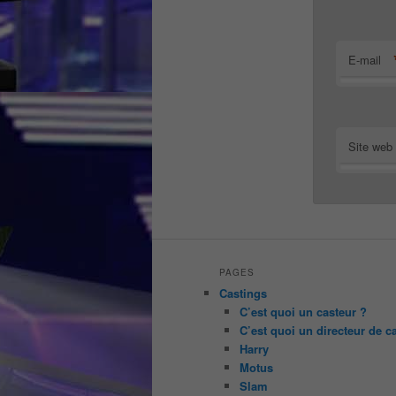
E-mail
Site web
PAGES
Castings
C’est quoi un casteur ?
C’est quoi un directeur de c
Harry
Motus
Slam