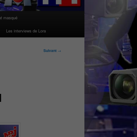
at masqué
Les interviews de Lora
Suivant
→
l