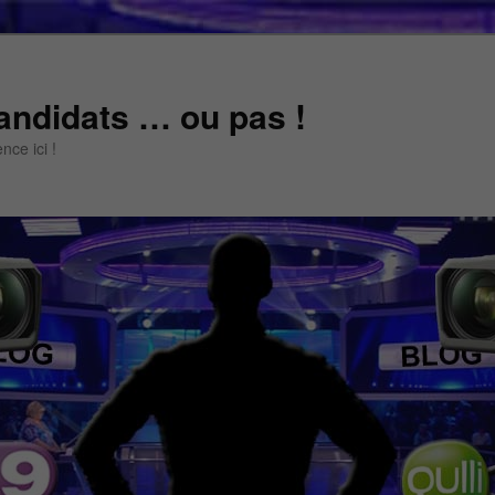
andidats … ou pas !
ce ici !