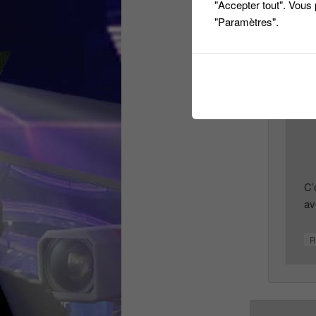
"Accepter tout". Vous
"Paramètres".
Le
18 o
Je ne 
Répo
C’
av
R