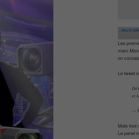
NRJ12 diff
Les premiè
marc Moran
on connais
Le tweet of
Dès
et 
— F
Mais tout 
Le panel n