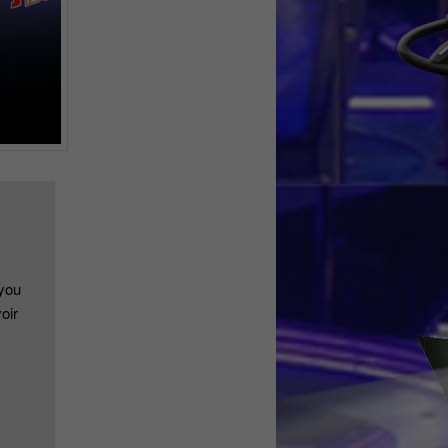
 you
oir