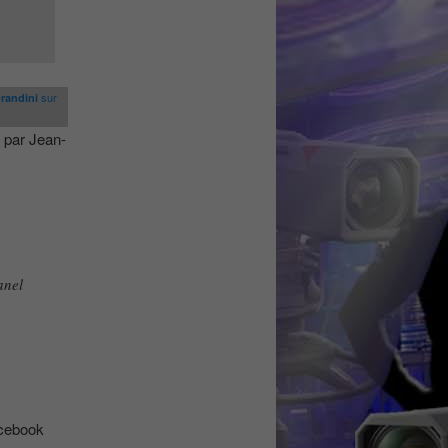
sur
randini
 par Jean-
anel
acebook