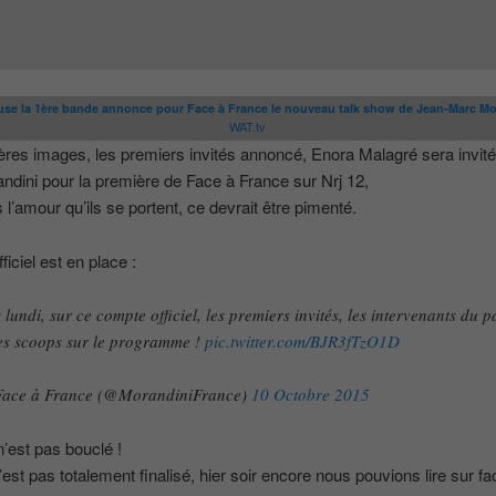
use la 1ère bande annonce pour Face à France le nouveau talk show de Jean-Marc Mo
WAT.tv
res images, les premiers invités annoncé, Enora Malagré sera invité
dini pour la première de Face à France sur Nrj 12,
 l’amour qu’ils se portent, ce devrait être pimenté.
ficiel est en place :
 lundi, sur ce compte officiel, les premiers invités, les intervenants du p
les scoops sur le programme !
pic.twitter.com/BJR3fTzO1D
ace à France (@MorandiniFrance)
10 Octobre 2015
n’est pas bouclé !
’est pas totalement finalisé, hier soir encore nous pouvions lire sur f