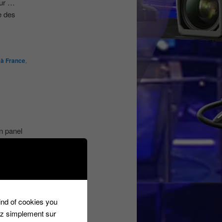
eur …
e des
 à France
,
n panel
kind of cookies you
ez simplement sur