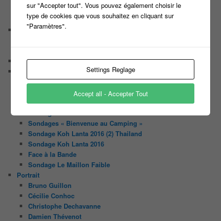
sur "Accepter tout". Vous pouvez également choisir le
Les caméras d’un jeu plateau
type de cookies que vous souhaitez en cliquant sur
Un plateau de jeu télévisé coûte cher, mais pourquoi ?
"Paramètres".
Les interviews de Lora
Quand Lora rencontre Aline elles parlent de quoi ?
Quand Lora papote avec Franck, ils parlent de quoi ?
NewsLetter
Settings Reglage
Nos Sondages
Sondage Koh Lanta 2018 Le combat des héros
Sondage Koh Lanta Fidji 2017
Accept all - Accepter Tout
Sondage Koh Lanta Cambodge 2017
Sondage Koh Lanta
Sondages « Bienvenue au Camping »
Sondage Koh Lanta 2016 (2) Thailand
Sondage Koh Lanta 2016
Face à la Bande
Sondage Le Maillon Faible
Portrait
Bruno Guillon
Cécilie Conhoc
Christophe Dechavanne
Damien Thévenot