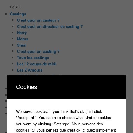
PAGES
Castings
C’est quoi un casteur ?
C’est quoi un directeur de casting ?
Harry
Motus
Slam
C’est quoi un casting ?
Tous les castings
Les 12 coups de midi
Les Z’Amours
N’oubliez Pas Les Paroles
Tout le monde veut prendre sa place
Cookies
Chaine Youtube
Contact
Il était une fois ….
Le candidat masqué
We serve cookies. If you think that's ok, just click
Le trombinoscope des Joueurs
"Accept all". You can also choose what kind of cookies
Géraldine multirécidiviste des émissions TV
you want by clicking "Settings". Nous servons des
Serge le candidat qui a peur du noir.
cookies. Si vous pensez que c'est ok, cliquez simplement
Les coulisses des jeux