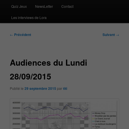
Quiz Jeux
NewsLetter
Contact
Les interviews de Lora
Navigation
←
Précédent
Suivant
→
des
articles
Audiences du Lundi
28/09/2015
Publié le
29 septembre 2015
par
titi