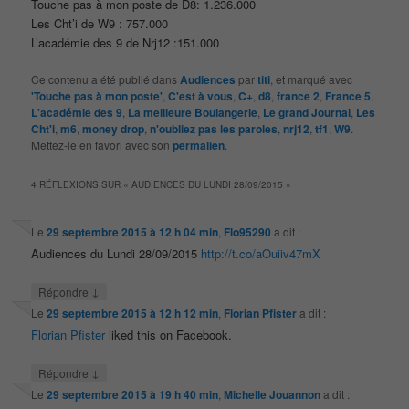
Touche pas à mon poste de D8: 1.236.000
Les Cht’i de W9 : 757.000
L’académie des 9 de Nrj12 :151.000
Ce contenu a été publié dans
Audiences
par
titi
, et marqué avec
'Touche pas à mon poste'
,
C'est à vous
,
C+
,
d8
,
france 2
,
France 5
,
L'académie des 9
,
La meilleure Boulangerie
,
Le grand Journal
,
Les
Cht'i
,
m6
,
money drop
,
n'oubliez pas les paroles
,
nrj12
,
tf1
,
W9
.
Mettez-le en favori avec son
permalien
.
4 RÉFLEXIONS SUR «
AUDIENCES DU LUNDI 28/09/2015
»
Le
29 septembre 2015 à 12 h 04 min
,
Flo95290
a dit :
Audiences du Lundi 28/09/2015
http://t.co/aOuiiv47mX
↓
Répondre
Le
29 septembre 2015 à 12 h 12 min
,
Florian Pfister
a dit :
Florian Pfister
liked this on Facebook.
↓
Répondre
Le
29 septembre 2015 à 19 h 40 min
,
Michelle Jouannon
a dit :