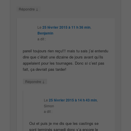
↓
Répondre
Le
25 février 2015 à 11 h 36 min
,
Benjamin
a dit :
pareil toujours rien reçu!!! mais tu sais j’ai entendu
dire que c’était une dizaine de jours avant qu’ils
appelaient pour les tournages. Donc si c’est pas
fait, ça devrait pas tarder!
↓
Répondre
Le
25 février 2015 à 14 h 43 min
,
Simon
a dit :
Oui et puis je me dis que les castings se
sont terminés samedi donc y’a encore le