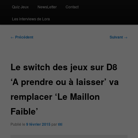
Quiz Jeux
NewsLetter
Contact
Les interviews de Lora
Navigation
←
Précédent
Suivant
→
des
articles
Le switch des jeux sur D8
‘A prendre ou à laisser’ va
remplacer ‘Le Maillon
Faible’
Publié le
9 février 2015
par
titi