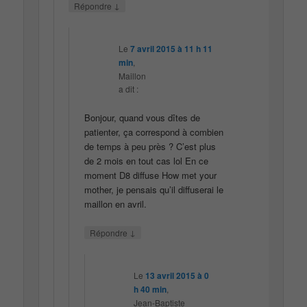
↓
Répondre
Le
7 avril 2015 à 11 h 11
min
,
Maillon
a dit :
Bonjour, quand vous dîtes de
patienter, ça correspond à combien
de temps à peu près ? C’est plus
de 2 mois en tout cas lol En ce
moment D8 diffuse How met your
mother, je pensais qu’il diffuserai le
maillon en avril.
↓
Répondre
Le
13 avril 2015 à 0
h 40 min
,
Jean-Baptiste