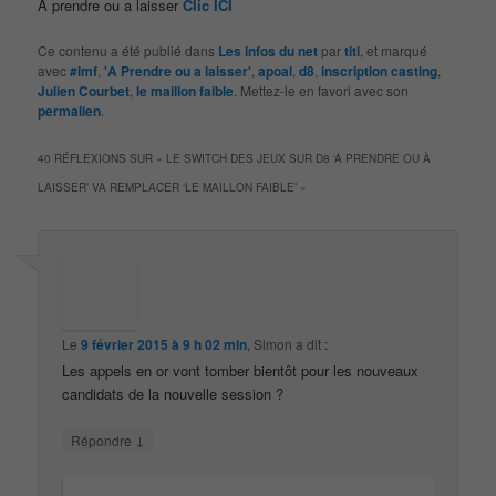
A prendre ou a laisser
Clic ICI
Ce contenu a été publié dans
Les infos du net
par
titi
, et marqué
avec
#lmf
,
'A Prendre ou a laisser'
,
apoal
,
d8
,
inscription casting
,
Julien Courbet
,
le maillon faible
. Mettez-le en favori avec son
permalien
.
40 RÉFLEXIONS SUR «
LE SWITCH DES JEUX SUR D8 ‘A PRENDRE OU À
LAISSER’ VA REMPLACER ‘LE MAILLON FAIBLE’
»
Le
9 février 2015 à 9 h 02 min
,
Simon
a dit :
Les appels en or vont tomber bientôt pour les nouveaux
candidats de la nouvelle session ?
↓
Répondre