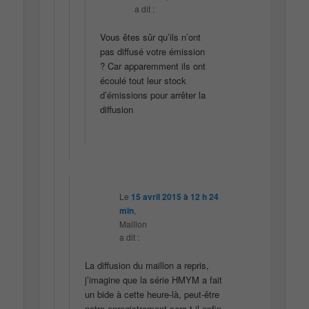
a dit :
Vous êtes sûr qu’ils n’ont
pas diffusé votre émission
? Car apparemment ils ont
écoulé tout leur stock
d’émissions pour arrêter la
diffusion
Le
15 avril 2015 à 12 h 24
min
,
Maillon
a dit :
La diffusion du maillon a repris,
j’imagine que la série HMYM a fait
un bide à cette heure-là, peut-être
notre enregistrement sera-t-il enfin