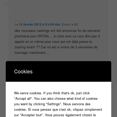
Le
15 février 2015 à 9 h 04 min
,
Simon
a dit :
des nouveaux castings ont été annonces fin de semaine
prochaine pour APOAL….à votre avis ca veut dire pas d
appels en or même pour ceux qui ont déjà passe le
casting avant ?? Car on est a moins de 3 semaines de
tournage maintenant….
↓
Répondre
Cookies
Le
16 février 2015 à 11 h 59 min
,
Benjamin
a dit :
We serve cookies. If you think that's ok, just click
"Accept all". You can also choose what kind of cookies
je suis comme toi simon, je suis dans l’attente de
you want by clicking "Settings". Nous servons des
l’appel pour APOAL alors que j’ai passé le casting
cookies. Si vous pensez que c'est ok, cliquez simplement
en décembre!!! on y croit
sur "Accepter tout". Vous pouvez également choisir le