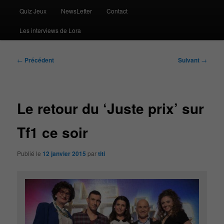
Quiz Jeux
NewsLetter
Contact
Les interviews de Lora
Navigation
←
Précédent
Suivant
→
des
articles
Le retour du ‘Juste prix’ sur
Tf1 ce soir
Publié le
12 janvier 2015
par
titi