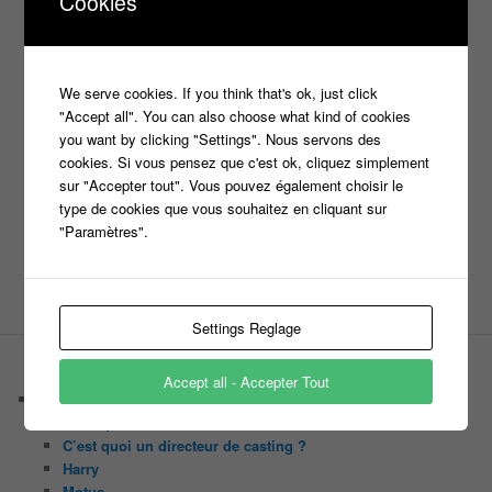
Cookies
*
Nom
We serve cookies. If you think that's ok, just click
*
E-mail
"Accept all". You can also choose what kind of cookies
you want by clicking "Settings". Nous servons des
cookies. Si vous pensez que c'est ok, cliquez simplement
sur "Accepter tout". Vous pouvez également choisir le
type de cookies que vous souhaitez en cliquant sur
Site web
"Paramètres".
Settings Reglage
PAGES
Accept all - Accepter Tout
Castings
C’est quoi un casteur ?
C’est quoi un directeur de casting ?
Harry
Motus