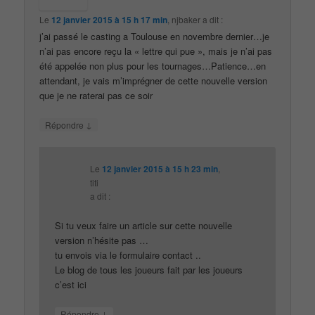
Le
12 janvier 2015 à 15 h 17 min
,
njbaker
a dit :
j’ai passé le casting a Toulouse en novembre dernier…je
n’ai pas encore reçu la « lettre qui pue », mais je n’ai pas
été appelée non plus pour les tournages…Patience…en
attendant, je vais m’imprégner de cette nouvelle version
que je ne raterai pas ce soir
↓
Répondre
Le
12 janvier 2015 à 15 h 23 min
,
titi
a dit :
Si tu veux faire un article sur cette nouvelle
version n’hésite pas …
tu envois via le formulaire contact ..
Le blog de tous les joueurs fait par les joueurs
c’est ici
↓
Répondre