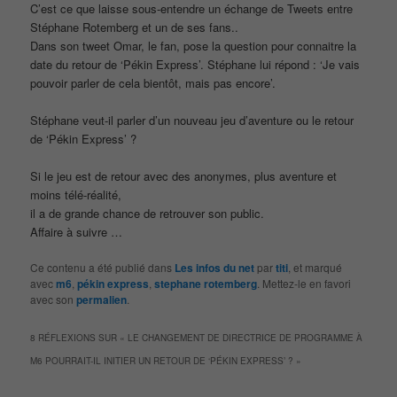
C’est ce que laisse sous-entendre un échange de Tweets entre
Stéphane Rotemberg et un de ses fans..
Dans son tweet Omar, le fan, pose la question pour connaitre la
date du retour de ‘Pékin Express’. Stéphane lui répond : ‘Je vais
pouvoir parler de cela bientôt, mais pas encore’.
Stéphane veut-il parler d’un nouveau jeu d’aventure ou le retour
de ‘Pékin Express’ ?
Si le jeu est de retour avec des anonymes, plus aventure et
moins télé-réalité,
il a de grande chance de retrouver son public.
Affaire à suivre …
Ce contenu a été publié dans
Les infos du net
par
titi
, et marqué
avec
m6
,
pékin express
,
stephane rotemberg
. Mettez-le en favori
avec son
permalien
.
8 RÉFLEXIONS SUR «
LE CHANGEMENT DE DIRECTRICE DE PROGRAMME À
M6 POURRAIT-IL INITIER UN RETOUR DE ‘PÉKIN EXPRESS’ ?
»