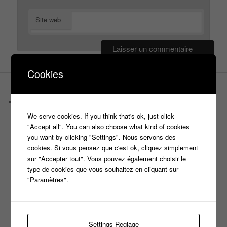
Site web
Cookies
PAGES
Castings
C’est quoi un casteur ?
We serve cookies. If you think that's ok, just click
C’est quoi un directeur de casting ?
"Accept all". You can also choose what kind of cookies
Harry
you want by clicking "Settings". Nous servons des
Motus
cookies. Si vous pensez que c'est ok, cliquez simplement
Slam
sur "Accepter tout". Vous pouvez également choisir le
C’est quoi un casting ?
type de cookies que vous souhaitez en cliquant sur
Tous les castings
"Paramètres".
Les 12 coups de midi
Les Z’Amours
N’oubliez Pas Les Paroles
Tout le monde veut prendre sa place
Settings Reglage