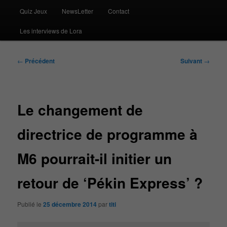
Quiz Jeux
NewsLetter
Contact
Les interviews de Lora
Navigation
←
Précédent
Suivant
→
des
articles
Le changement de
directrice de programme à
M6 pourrait-il initier un
retour de ‘Pékin Express’ ?
Publié le
25 décembre 2014
par
titi