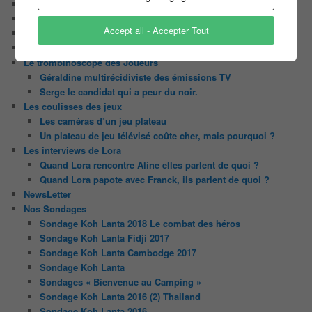
Chaine Youtube
Contact
Accept all - Accepter Tout
Il était une fois ….
Le candidat masqué
Le trombinoscope des Joueurs
Géraldine multirécidiviste des émissions TV
Serge le candidat qui a peur du noir.
Les coulisses des jeux
Les caméras d’un jeu plateau
Un plateau de jeu télévisé coûte cher, mais pourquoi ?
Les interviews de Lora
Quand Lora rencontre Aline elles parlent de quoi ?
Quand Lora papote avec Franck, ils parlent de quoi ?
NewsLetter
Nos Sondages
Sondage Koh Lanta 2018 Le combat des héros
Sondage Koh Lanta Fidji 2017
Sondage Koh Lanta Cambodge 2017
Sondage Koh Lanta
Sondages « Bienvenue au Camping »
Sondage Koh Lanta 2016 (2) Thailand
Sondage Koh Lanta 2016