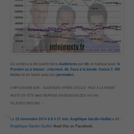
Ce contenu a été publié dans
Audiences
par
titi
, et marqué avec
'A
Prendre ou a laisser'
,
charmed
,
d8
,
Face à la bande
,
france 2
,
W9
.
Mettez-le en favori avec son
permalien
.
3 RÉFLEXIONS SUR «
AUDIENCES ‘APRÉS L’ÉCOLE’ ‘FACE À LA BANDE’
RESTE EN TÊTE MAIS REPASSE EN-DESSOUS DES 700 000
TÉLÉSPECTATEURS.
»
Le
22 novembre 2014 à 8 h 37 min
,
Angélique Gardin-Guillot
a dit :
Angélique Gardin-Guillot
liked this on Facebook.