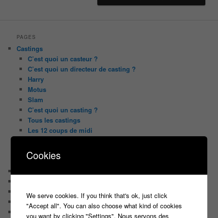
PAGES
Castings
C’est quoi un casteur ?
C’est quoi un directeur de casting ?
Harry
Motus
Slam
C’est quoi un casting ?
Tous les castings
Les 12 coups de midi
Les Z’Amours
N’oubliez Pas Les Paroles
Cookies
Tout le monde veut prendre sa place
Chaine Youtube
Contact
Il était une fois ….
We serve cookies. If you think that's ok, just click
Le candidat masqué
"Accept all". You can also choose what kind of cookies
Le trombinoscope des Joueurs
you want by clicking "Settings". Nous servons des