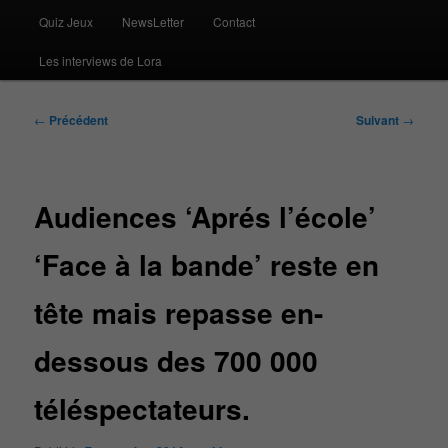
Quiz Jeux
NewsLetter
Contact
Les interviews de Lora
Navigation
←
Précédent
Suivant
→
des
articles
Audiences ‘Aprés l’école’
‘Face à la bande’ reste en
tête mais repasse en-
dessous des 700 000
téléspectateurs.