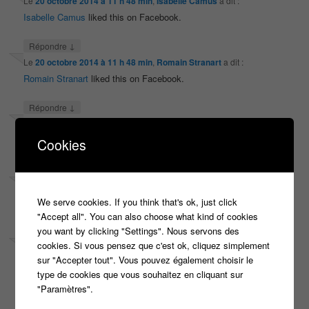
Le
20 octobre 2014 à 11 h 48 min
,
Isabelle Camus
a dit :
Isabelle Camus
liked this on Facebook.
↓
Répondre
Le
20 octobre 2014 à 11 h 48 min
,
Romain Stranart
a dit :
Romain Stranart
liked this on Facebook.
↓
Répondre
Le
20 octobre 2014 à 11 h 48 min
,
Jeremyy Palazzo
a dit :
Jeremyy Palazzo
liked this on Facebook.
Cookies
↓
Répondre
Le
21 octobre 2014 à 11 h 49 min
,
Angélique Gardin-Guillot
a dit :
Angélique Gardin-Guillot
liked this on Facebook.
We serve cookies. If you think that's ok, just click
"Accept all". You can also choose what kind of cookies
↓
you want by clicking "Settings". Nous servons des
Répondre
cookies. Si vous pensez que c'est ok, cliquez simplement
Le
21 octobre 2014 à 11 h 49 min
,
Angélique Mathys
a dit :
sur "Accepter tout". Vous pouvez également choisir le
Angélique Mathys
liked this on Facebook.
type de cookies que vous souhaitez en cliquant sur
"Paramètres".
↓
Répondre