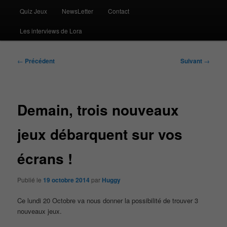
Quiz Jeux
NewsLetter
Contact
Les interviews de Lora
Navigation
←
Précédent
Suivant
→
des
articles
Demain, trois nouveaux
jeux débarquent sur vos
écrans !
Publié le
19 octobre 2014
par
Huggy
Ce lundi 20 Octobre va nous donner la possibilité de trouver 3
nouveaux jeux.