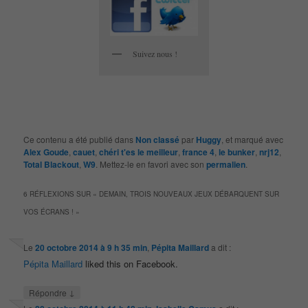
Suivez nous !
Ce contenu a été publié dans
Non classé
par
Huggy
, et marqué avec
Alex Goude
,
cauet
,
chéri t'es le meilleur
,
france 4
,
le bunker
,
nrj12
,
Total Blackout
,
W9
. Mettez-le en favori avec son
permalien
.
6 RÉFLEXIONS SUR «
DEMAIN, TROIS NOUVEAUX JEUX DÉBARQUENT SUR
VOS ÉCRANS !
»
Le
20 octobre 2014 à 9 h 35 min
,
Pépita Maillard
a dit :
Pépita Maillard
liked this on Facebook.
↓
Répondre