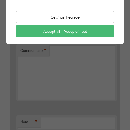
Laisser un commentaire
Settings Reglage
Votre adresse e-mail ne sera pas publiée.
Les champs
*
obligatoires sont indiqués avec
Accept all - Accepter Tout
*
Commentaire
*
Nom