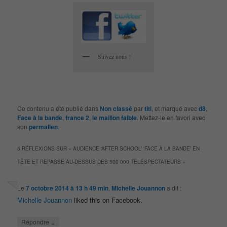
Suivez nous !
Ce contenu a été publié dans
Non classé
par
titi
, et marqué avec
d8
,
Face à la bande
,
france 2
,
le maillon faible
. Mettez-le en favori avec
son
permalien
.
5 RÉFLEXIONS SUR «
AUDIENCE ‘AFTER SCHOOL’ ‘FACE À LA BANDE’ EN
TÊTE ET REPASSE AU-DESSUS DES 500 000 TÉLÉSPECTATEURS
»
Le
7 octobre 2014 à 13 h 49 min
,
Michelle Jouannon
a dit :
Michelle Jouannon
liked this on Facebook.
↓
Répondre