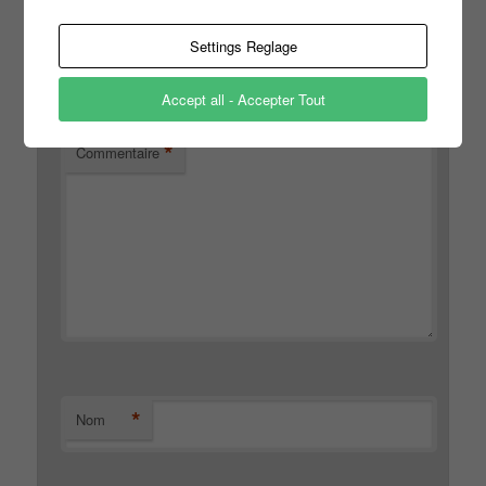
Votre adresse e-mail ne sera pas publiée.
Les champs
Settings Reglage
*
obligatoires sont indiqués avec
Accept all - Accepter Tout
*
Commentaire
*
Nom