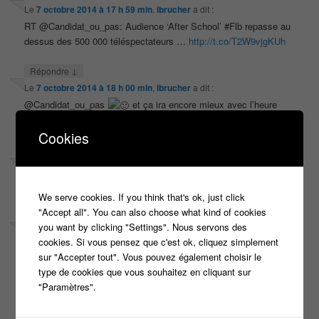
Le
7 octobre 2014 à 17 h 59 min
,
ibrucher
a dit :
RT @Candidat_ou_pas: Audience ‘After School’ #Flb repasse au
dessus des 500 000 téléspectateurs …
http://t.co/T2W9vjgKUh
↓
Répondre
Le
7 octobre 2014 à 18 h 00 min
,
ibrucher
a dit :
@Candidat_ou_pas
et ça ira encore mieux avec l’heure
d’hiver, bientôt !
Cookies
↓
Répondre
Le
7 octobre 2014 à 21 h 18 min
,
Romain Stranart
a dit :
Romain Stranart
liked this on Facebook.
We serve cookies. If you think that's ok, just click
"Accept all". You can also choose what kind of cookies
↓
Répondre
you want by clicking "Settings". Nous servons des
Le
9 octobre 2014 à 16 h 35 min
,
Angélique Gardin-Guillot
a dit :
cookies. Si vous pensez que c'est ok, cliquez simplement
Angélique Gardin-Guillot
liked this on Facebook.
sur "Accepter tout". Vous pouvez également choisir le
type de cookies que vous souhaitez en cliquant sur
↓
Répondre
"Paramètres".
Laisser un commentaire