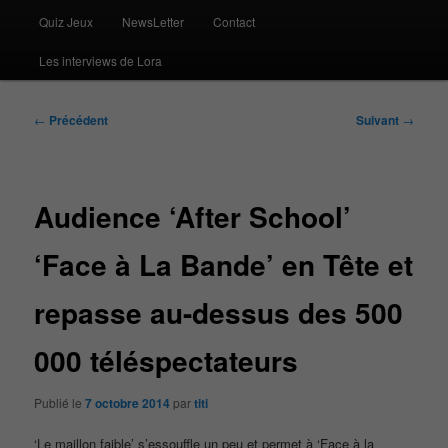
Quiz Jeux
NewsLetter
Contact
Les interviews de Lora
Navigation
←
Précédent
Suivant
→
des
articles
Audience ‘After School’
‘Face à La Bande’ en Tête et
repasse au-dessus des 500
000 téléspectateurs
Publié le
7 octobre 2014
par
titi
‘Le maillon faible’ s’essouffle un peu et permet à ‘Face à la