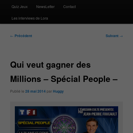
Quiz Jeux
NewsLetter
Contact
Les interviews de Lora
Navigation
←
Précédent
Suivant
→
des
articles
Qui veut gagner des
Millions – Spécial People –
Publié le
28 mai 2014
par
Huggy