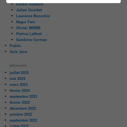
Elodie Gossuin
Julien Courbet
Laurence Boccolini
Nagui Fam
Olivier MINNE
Patrice Laffont
Sandrine Corman
Public
Quiz Jeux
ARCHIVES
juillet 2025
mai 2024
mars 2024
février 2024
septembre 2023
février 2023
décembre 2022
octobre 2022
septembre 2022
juillet 2022