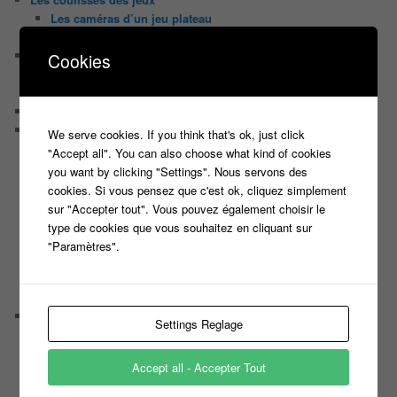
Les caméras d’un jeu plateau
Un plateau de jeu télévisé coûte cher, mais pourquoi ?
Les interviews de Lora
Cookies
Quand Lora rencontre Aline elles parlent de quoi ?
Quand Lora papote avec Franck, ils parlent de quoi ?
NewsLetter
Nos Sondages
We serve cookies. If you think that's ok, just click
Sondage Koh Lanta 2018 Le combat des héros
"Accept all". You can also choose what kind of cookies
Sondage Koh Lanta Fidji 2017
you want by clicking "Settings". Nous servons des
Sondage Koh Lanta Cambodge 2017
cookies. Si vous pensez que c'est ok, cliquez simplement
Sondage Koh Lanta
sur "Accepter tout". Vous pouvez également choisir le
Sondages « Bienvenue au Camping »
type de cookies que vous souhaitez en cliquant sur
Sondage Koh Lanta 2016 (2) Thailand
"Paramètres".
Sondage Koh Lanta 2016
Face à la Bande
Sondage Le Maillon Faible
Portrait
Settings Reglage
Bruno Guillon
Cécilie Conhoc
Accept all - Accepter Tout
Christophe Dechavanne
Damien Thévenot