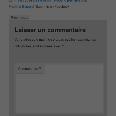
Le
11 avril 2014 à 13 h 04 min
,
Frédéric Bernardi
a dit :
Frédéric Bernardi
liked this on Facebook.
↓
Répondre
Laisser un commentaire
Votre adresse e-mail ne sera pas publiée.
Les champs
*
obligatoires sont indiqués avec
*
Commentaire