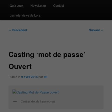
Quiz Jeux
NewsLetter
Contact
Les interviews de Lora
Navigation
←
Précédent
Suivant
→
des
articles
Casting ‘mot de passe’
Ouvert
Publié le
9 avril 2014
par
titi
Casting Mot de Passe ouvert