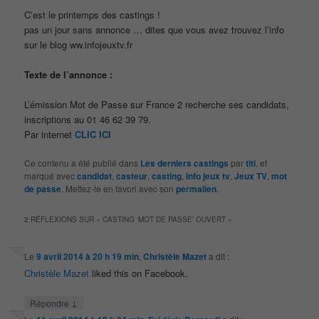
C’est le printemps des castings !
pas un jour sans annonce … dites que vous avez trouvez l’info
sur le blog ww.infojeuxtv.fr
Texte de l’annonce :
L’émission Mot de Passe sur France 2 recherche ses candidats,
inscriptions au 01 46 62 39 79.
Par internet
CLIC ICI
Ce contenu a été publié dans
Les derniers castings
par
titi
, et
marqué avec
candidat
,
casteur
,
casting
,
info jeux tv
,
Jeux TV
,
mot
de passe
. Mettez-le en favori avec son
permalien
.
2 RÉFLEXIONS SUR «
CASTING ‘MOT DE PASSE’ OUVERT
»
Le
9 avril 2014 à 20 h 19 min
,
Christèle Mazet
a dit :
Christèle Mazet
liked this on Facebook.
↓
Répondre