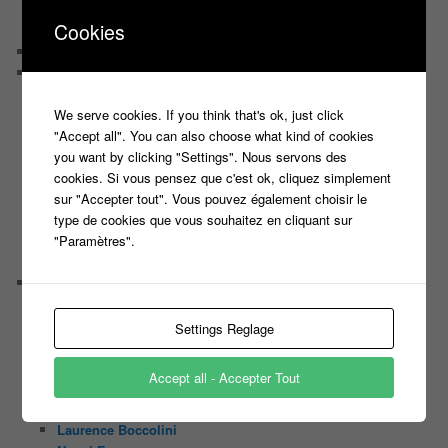
Quand Lora rencontre Aline elles parlent de quoi ?
Cookies
Quand Lora papote avec Franck, ils parlent de quoi ?
NewsLetter
Nos Sondages
Sondage Koh Lanta 2018 Le combat des héros
We serve cookies. If you think that's ok, just click
Sondage Koh Lanta Fidji 2017
"Accept all". You can also choose what kind of cookies
Sondage Koh Lanta Cambodge 2017
you want by clicking "Settings". Nous servons des
Sondage Koh Lanta
cookies. Si vous pensez que c'est ok, cliquez simplement
Sondages « Bienvenue au Camping »
sur "Accepter tout". Vous pouvez également choisir le
Sondage Koh Lanta 2016 (2) Thailand
type de cookies que vous souhaitez en cliquant sur
Sondage Koh Lanta 2016
"Paramètres".
Face à la Bande
Sondage Le Maillon Faible
Portrait
Bruno Guillon
Cécilie Conhoc
Settings Reglage
Christophe Dechavanne
Damien Thévenot
Accept all - Accepter Tout
Elodie Gossuin
Julien Courbet
Laurence Boccolini